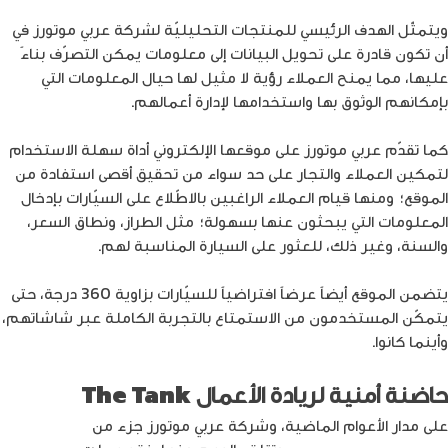
ويتمثّل الهدف الرئيسي للمنتجات التحليليّة لشركة عربي موتورز في
أن تكون قادرة على تحويل البيانات إلى معلومات يمكن التصرّف بناءً
عليها، مما يمنح العملاء رؤية لا مثيل لها حيال المعلومات التي
بإمكانهم الوثوق بها واستخدامها لإدارة أعمالهم.
كما تقدّم عربي موتورز على موقعها الإلكتروني أداة سهلة الاستخدام
لتمكين العملاء والتجار على حد سواء من تحقيق أقصى استفادة من
الموقع؛ ومنها قيام العملاء الراغبين بالاطّلاع على السيّارات بإدخال
المعلومات التي يبحثون عنها بسهولة؛ مثل الطراز، ونطاق السعر،
والسنة، وغير ذلك، للعثور على السيارة المناسبة لهم.
يتضمن الموقع أيضاً عرضاً افتراضياً للسيّارات بزاوية 360 درجة، حتى
يتمكّن المستخدمون من الاستمتاع بالتجربة الكاملة عبر شاشاتهم،
وأينما كانوا.
حاضنة أمنية لريادة الأعمال
The Tank
على مدار الأعوام الماضية، وشركة عربي موتورز جزء من
حاضنة أمنية