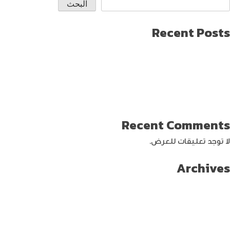
البحث
Recent Posts
طريقة العثور على ايفون مفقود
كيف تختار افضل لابتوب جيمنج؟
دليل شامل حول كيفية حماية حساب الفيس بوك من الاختراق
تحديث ماك ميني لإنتاج اصغر جهاز كمبيوتر من أبل
كيفية حماية الواي فاي … خطوات ونصائح
Recent Comments
لا توجد تعليقات للعرض.
Archives
سبتمبر 2024
أغسطس 2024
يوليو 2024
يونيو 2024