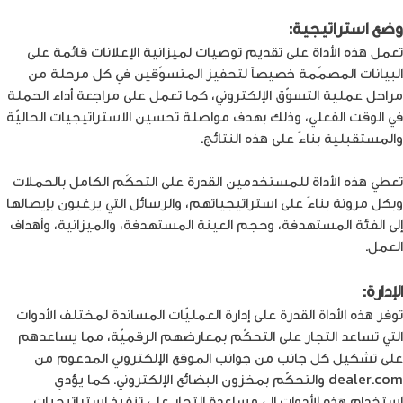
وضع استراتيجية:
تعمل هذه الأداة على تقديم توصيات لميزانية الإعلانات قائمة على
البيانات المصمّمة خصيصاً لتحفيز المتسوّقين في كل مرحلة من
مراحل عملية التسوّق الإلكتروني، كما تعمل على مراجعة أداء الحملة
في الوقت الفعلي، وذلك بهدف مواصلة تحسين الاستراتيجيات الحاليّة
والمستقبلية بناءً على هذه النتائج.
تعطي هذه الأداة للمستخدمين القدرة على التحكّم الكامل بالحملات
وبكل مرونة بناءً على استراتيجياتهم، والرسائل التي يرغبون بإيصالها
إلى الفئة المستهدفة، وحجم العينة المستهدفة، والميزانية، وأهداف
العمل.
الإدارة:
توفر هذه الأداة القدرة على إدارة العمليّات المساندة لمختلف الأدوات
التي تساعد التجار على التحكّم بمعارضهم الرقميّة، مما يساعدهم
على تشكيل كل جانب من جوانب الموقع الإلكتروني المدعوم من
dealer.com والتحكّم بمخزون البضائع الإلكتروني. كما يؤدي
استخدام هذه الأدوات إلى مساعدة التجار على تنفيذ استراتيجيات