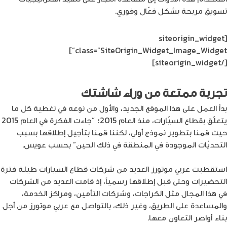
تسويق مربحة بشكل فعّال وفوري.
[siteorigin_widget
class=”SiteOrigin_Widget_Image_Widget”]
[/siteorigin_widget]
تجربة ممتعة من وراء شاشتك
بدأ العمل على هذا الموقع الجديد، والأول من نوعه في تغطية كل ما
يتعلّق بقطاع السيّارات، منذ العام 2015؛ “جاءت الفكرة في العام 2015
حيث قمنا بتطوير نموذج أولي، لكننا قمنا بتأجيل إطلاقها بسبب
التحديّات الموجودة في المنطقة في ذلك الحين” بحسب عويس.
استقطبت عربي موتورز العديد من شركات قطاع السيارات طيلة فترة
التحضيرات وحتى قبل إطلاقها رسمياً، إذ قامت العديد من الشركات
في هذا المجال مثل الكراجات، وشركات التأمين، ومراكز الخدمة،
والمساعدة على الطريق، وغير ذلك، بالتواصل مع عربي موتورز من أجل
بناء أواصر التعاون معها.