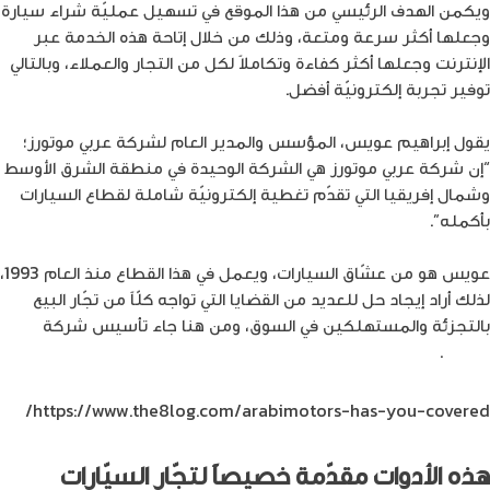
ويكمن الهدف الرئيسي من هذا الموقع في تسهيل عمليّة شراء سيارة
وجعلها أكثر سرعة ومتعة، وذلك من خلال إتاحة هذه الخدمة عبر
الإنترنت وجعلها أكثر كفاءة وتكاملاً لكل من التجار والعملاء، وبالتالي
توفير تجربة إلكترونيّة أفضل.
يقول إبراهيم عويس، المؤسس والمدير العام لشركة عربي موتورز؛
“إن شركة عربي موتورز هي الشركة الوحيدة في منطقة الشرق الأوسط
وشمال إفريقيا التي تقدّم تغطية إلكترونيّة شاملة لقطاع السيارات
بأكمله”.
عويس هو من عشّاق السيارات، ويعمل في هذا القطاع منذ العام 1993،
لذلك أراد إيجاد حل للعديد من القضايا التي تواجه كلّاً من تجّار البيع
بالتجزئة والمستهلكين في السوق، ومن هنا جاء تأسيس شركة
عربي
موتورز
.
https://www.the8log.com/arabimotors-has-you-covered/
هذه الأدوات مقدّمة خصيصاً لتجّار السيّارات