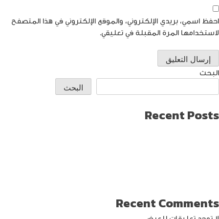
احفظ اسمي، بريدي الإلكتروني، والموقع الإلكتروني في هذا المتصفح
لاستخدامها المرة المقبلة في تعليقي.
البحث
البحث
Recent Posts
طريقة العثور على ايفون مفقود
كيف تختار افضل لابتوب جيمنج؟
دليل شامل حول كيفية حماية حساب الفيس بوك من الاختراق
تحديث ماك ميني لإنتاج اصغر جهاز كمبيوتر من أبل
كيفية حماية الواي فاي … خطوات ونصائح
Recent Comments
لا توجد تعليقات للعرض.