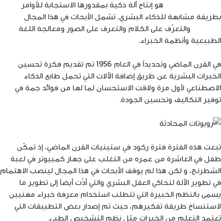
الذكاء الاصطناعي
هو إنتاج آلة ذكية بمقدورها الاستجابة للأوامر
بطريقة مشابهة للذكاء البشري. تشمل الأبحاث في هذا المجال
الروبوتات
والتعرّف على الكلام والتعرف على الصور ومعالجة اللغة
الطبيعية وأنظمة الخبراء.
في القرن الماضي وتحديداً في العام 1956 تم تقديم فكرة تحسين
الخبرات البشرية عن طريق إضافة الآلات التي تحمل طابع الذكاء
الاصطناعي لأول مرة ولاقت الاستحسان لما لها من فوائد جمة في
توفير التكاليف وتحسين الجودة.
تبعت هذه الفترة فترة ركود في ستينيات القرن الماضي، إذ تمكّن
طفل في العاشرة من عمره من التغلب على جهاز كمبيوتر في لعبة
الشطرنج، و لكن هذا لم يوقف الأبحاث في هذا المجال لينصب الاهتمام
في تطوير الآلة لتحاكي العقل البشري والتي أدّت أيضاً إلى تطوير ما
يسمى بالنظم الخبيرة التي تتطلب استخدام معرفة خبراء مهنيين
لاستنساخ طريقة تفكيرهم، حيث تم إصدار بعض التطبيقات التي
تعتمد التعلم من الخبرات مثل نظم التشخيص الطبي.