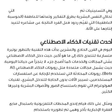
وفي التسعينيات تم
ربط الذكاء الاصطناعي والآلات بالروبوتات
التي
تحاكي النفس البشرية بطرق التفكير وتعدتها للعاطفة (الحوسبة
العاطفية) التي تقيّم ردود فعل الفرد الناتجة عن مشاعره لتعيد
إنتاجها على الآلة.
أحدث تقنيات الذكاء الاصطناعي
اليوم في القرن الحادي والعشرين بدأت هذه التقنية بالتطور بوتيرة
متسارعة لتتعدى ذلك إلى ما هو أكبر، حيث دخل الذكاء الاصطناعي
بشتى المجالات والخدمات كما أصبح جزء لا يتجزأ من حياتنا اليومية.
حيث يشمل مجالات متعددة متل روبوتات الذكاء الاصطناعي (AI
Bots)، روبوتات المحادثة التي تستخدم للإجابة عن استفسارات
المستخدمين، تسيير الآلات بدون الحاجة للتدخل البشري، تقنيات
الهولوغرام التي تقوم باستنساخ الصور والأصوات البشرية وغيرها
الكثير.
ومثال على ذلك قيام إحدى المحطات التلفزيونية باستبدال مذيع
الفقرة الإخبارية بآخر وهمي تم تطويره باستخدام
تقنية الذكاء