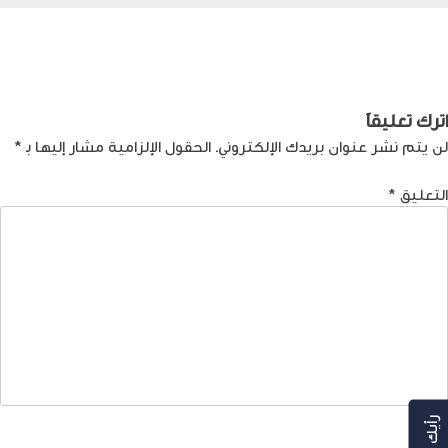
صفّح
Previous:
ما تأثير الجيل الخامس
Next:
بين تراث الماضي وثورة
على الاتصالات في الأردن؟
التكنولوجيا اليوم
لمقالات
اترك تعليقاً
لن يتم نشر عنوان بريدك الإلكتروني.
الحقول الإلزامية مشار إليها بـ
*
التعليق
*