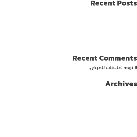
Recent Posts
طريقة العثور على ايفون مفقود
كيف تختار افضل لابتوب جيمنج؟
دليل شامل حول كيفية حماية حساب الفيس بوك من الاختراق
تحديث ماك ميني لإنتاج اصغر جهاز كمبيوتر من أبل
كيفية حماية الواي فاي … خطوات ونصائح
Recent Comments
لا توجد تعليقات للعرض.
Archives
سبتمبر 2024
أغسطس 2024
يوليو 2024
يونيو 2024
مايو 2024
أبريل 2024
مارس 2024