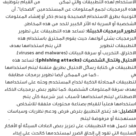
الاستخدام لهذه التطبيقات والتي تمكّن
المخترق
من القيام بتوظيف
هذه البرمجيات لجمع المعلومات عن المستخدمين “الضحايا”. أن
التوعية بطرق الاستخدام الصحيحة وعدم ذكر أو إفشاء المعلومات
الشخصية أو السرية له الأثر الكبير للحد من هذه المخاطر.
تطوير البرمجيات الخبيثة:
تساعد هذه التطبيقات على تطوير
البرمجيات بشتى أنواعها، حيث يقوم المخترق باستخدام هذه
التطبيقات لتطوير
البرمجيات الخبيثة
التي يتم استخدامها بهدف
الاختراق، التخريب أو سرقة البيانات (viruses and malwares).
الاحتيال وانتحال الشخصيات
(phishing attacks)
:
تساعد هذه
التطبيقات في كتابة رسائل الاحتيال بطريق متقنة ليتم استخدامها
في
هجمات الاحتيال
، كما من الممكن أيضا تطوير برمجات مطابقة
لتطبيقات المحادثة الذكية لخداع المستخدم وحثه على استخدامها
بهدف سرقة المعلومات الشخصية. كما تطور بعض برمجيات الذكاء
الاصطناعي ليتم استخدامها لأسباب غير شرعية كأن يتم
استخدامها فعلياً للقيام بصناعة محتويات ملفقة للاشخاص.
التضليل:
قد يُغذى التطبيق بغرض فرض ودعم نظريات وسياسات
مستهجنة أو مرفوضة ليتم
نشر معلومات مغلوطة للمستخدم
.
فقد تعمل هذه التطبيقات على تعزيز بعض العادات السيئة أو الأفكار
السلبية التي تقود إلى إلحاق الضرر لمستخدمها كالحث على إيذاء