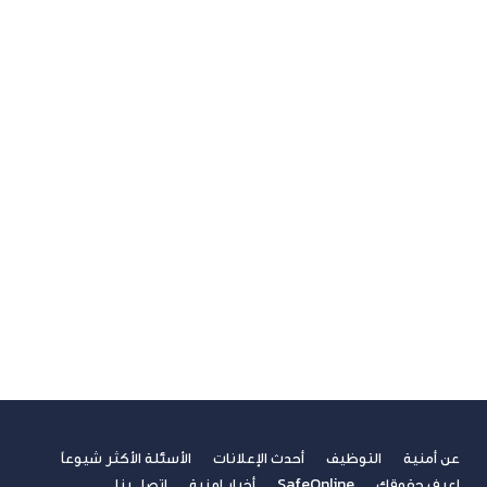
آخر مستجدات التكنولوجيا
الاتصالات
الامن السيبراني
الجيل الخامس
الخدمات المالية الرقمية
تسلية
تكنولوجيا
ريادة الأعمال
صحة
غير مصنف
فيديوهات
مسابقة الكتابة لطلاب الجامعات
مشاركات القراء
نصائح مهنية
عن أمنية
التوظيف
أحدث الإعلانات
الأسئلة الأكثر شيوعاً
اعرف حقوقك
SafeOnline
أخبار امنية
اتصل بنا