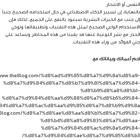
النفس أو الانتحار.
بالنهاية، إن تسيير الذكاء الاصطناعي في حال استخدامه الصحيح جنباً
إلى جنب مع الخبرات البشرية سيعود بالنفع على الجميع، لذلك فإن
الاستخدام الواعي الصحيح لمثل هذه التقنيات وتطبيقاتها وتوخي
الحذر مع نشر التوعية عنها قد يقينا من هذه المخاطر ويساعد على
جني الفوائد من وراء هذه التقنيات.
احمِ أعمالك وبياناتك مع
خدمات الأمن المدارة من أمنية
//www.the8log.com/%d8%ad%d9%85%d8%a7%d9%8a%d8%a9-
%d8%a7%d9%84%d8%a7%d8%b7%d9%81%d8%a7%d9%84-
%d8%b9%d8%a8%d8%b1-
%d8%a7%d9%84%d8%aa%d9%88%d8%a7%d8%b5%d9%84-
84%d8%a7%d8%ac%d8%aa%d9%85%d8%a7%d8%b9%d9%8a/
the8log.com/%d8%a7%d8%ae%d8%aa%d8%b1%d8%a7%d9%82-
%d8%b4%d8%a8%d9%83%d8%a7%d8%aa-
%d8%a7%d9%84%d8%ac%d9%8a%d9%84-
%d8%a7%d9%84%d8%ae%d8%a7%d9%85%d8%b3/