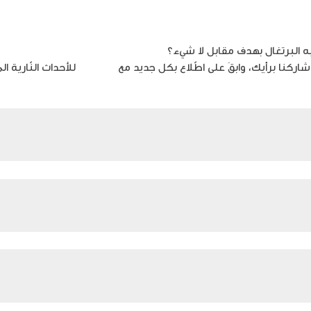
شاركنا برأيك، وابقَ على اطّلاع بكل جديد مع
تغطيتنا
للأحداث النّارية ال