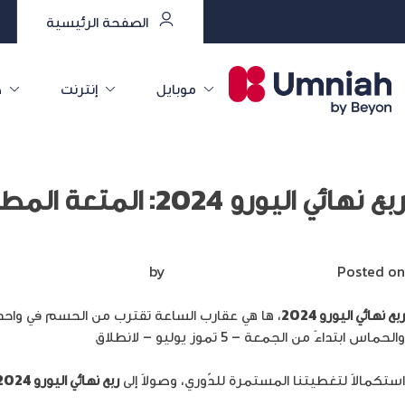
الصفحة الرئيسية
موبايل
إنترنت
خ
ربع نهائي اليورو 2024: المتعة المطلقة والمواجهات النّارية
Posted on
يوليو 4, 2024
by
Mirna Mirna
ربع نهائي اليورو 2024
، ها هي عقارب الساعة تقترب من الحسم في واحدٍ م
والحماس ابتداءً من الجمعة – 5 تموز يوليو – لانطلاق
مباريات ربع النهائي
استكمالاً لتغطيتنا المستمرة للدّوري، وصولاً إلى
ربع نهائي اليورو 2024