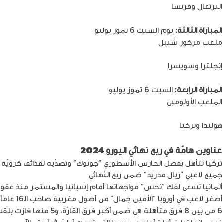
البرتغال وفرنسا
المباراة الثالثة:
يوم السبت 6 تموز يوليو
ملعب مركور شبيل
إنجلترا وسويسرا
المباراة الرابعة:
السبت 6 تموز يوليو
الملعب الأولومبي
هولندا وتركيا
عناوين هامّة في
ربع نهائي اليورو 2024
تركيا تتأهل بفضل الحارس الأسطوري “جونوك” وتصدّيه لقذائف كرويّة 
جميع لاعبي “ريال مدريد” ضمن ربع النّهائي
ألمانيا تسعى لفك “نحس” مواجهاتها أمام إسبانيا والمستمر منذ عقود
أصغر لاعب في أوروبا “الأمين جمال” من أصول مغربية صاحب الـ16 عاماً يبهر الإسبان والأوروبيين بأداء استثنائي
6 من بين 8 فرق متأهلة هي ضمن أكبر فرق القارّة، و5 منها فازت بلقب البطولة مسبقاً
فرص إنجلترا ضئيلة أمام سويسرا التي قدمت أداءً رائعاً حتى الآن