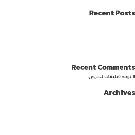
Recent Posts
طريقة العثور على ايفون مفقود
كيف تختار افضل لابتوب جيمنج؟
دليل شامل حول كيفية حماية حساب الفيس بوك من الاختراق
تحديث ماك ميني لإنتاج اصغر جهاز كمبيوتر من أبل
كيفية حماية الواي فاي … خطوات ونصائح
Recent Comments
لا توجد تعليقات للعرض.
Archives
سبتمبر 2024
أغسطس 2024
يوليو 2024
يونيو 2024
مايو 2024