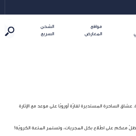
مواقع
الشحن
ي
المعارض
السريع
شاق الساحرة المستديرة لقارّة أوروبّا على موعد مع الإثارة
لّ معكم على اطّلاع بكل المجريات، وتستمر المتعة الكرويّة!