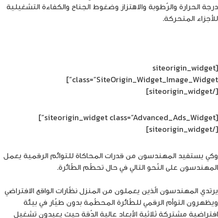
درجة الحرارة والرّطوبة والاهتزاز وضغوط الجناح والكفاءة التشغيلية
للأجزاء المتحركة.
[siteorigin_widget
class=”SiteOrigin_Widget_Image_Widget”]
[/siteorigin_widget]
[siteorigin_widget class=”Advanced_Ads_Widget”]
[/siteorigin_widget]
وكي يستفيد المهندسون من قدرات المحاكاة للتوائم الرقمية يعمل
المهندسون على النّحو التالي في حال تحطّم الطّائرة.
يرتدي المهندسون الّذين يعملون من المنزل نظّارات الواقع الافتراضي
ويظهرون التوأم الرقمي للطّائرة المحطّمة بدون طيّار في بيئة
افتراضية مشتركة ثلاثية الأبعاد عالية الدّقة حيث يعيدون تشغيل