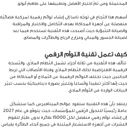
المحتملة ومن ثمّ اختيار الأفضل وتطبيقها على طاقم أبولو.
أسهم هذا النّجاح في توجّه ناسا إلى إنشاء توائم رقمية لمركبة فضائيّة
منفصلة عن أجهزة المحاكاة بهدف التّكامل والاختبار والمراقبة
والصيانة التنّبؤية حيث أصبحت هذه التّقنية تستخدم فيما بعد
لصيانة الجسور والمباني ومزارع الرياح والطاّئرات والمصانع.
كيف تعمل تقنية التوأم الرقمي
تتألّف هذه التّقنية من ثلاثة أجزاء تشمل النّظام المادّي، والنّسخة
الرقمية الافتراضية لذلك النّظام المادّي وقناة الاتّصالات التي تربط
الجانبين حيث تختلف التوائم الرقمية عن النّماذج أو المحاكاة من
حيث إنّها أكثر تعقيداً واتّساعاً وتتغيّر بصورة ديناميكيّة بحسب تغيّر
البيانات الواردة من التّوأم المادي.
يعتقد بأنّ هذه التقنية ستقود عوالم الميتافيرس كما ستشكّل
عاملاً رئيسيّاً للتحوّل الرّقمي للمؤسّسات، حيث يتوقّع في عام 2027
إلى إنشاء توأم رقمي منفصل لكلّ 15000 طائرة بدون طيّار لتقوم
العشرات من أجهزة الاستشعار المثبتة في جميع أنحاء الطاّئرة بقياس