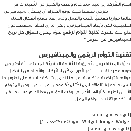
اسم الشّركة إلى ميتا منذ عام ونصف والكثير من التّغييرات في
عالم
التّكنولوجيا
تفرض نفسها حيث توقّع الخبراء أن يشكّل الميتافيرس
عالماً موازياً حقيقيّاً للّعب والعمل وممارسة جميع أشكال الحياة
الطّبيعية لكن بأبعاد الميتافيرس، ولكن ما إن اعتاد المستخدمون
على ذلك ظهرت
ت
ق
نية
التوأم الرقمي
بقوّة ليكون السّؤال هل تزيح
الميتافيرس عن العرش؟
تقنية التوأم الرقمي والميتافيرس
يعرّف الميتافيرس بأنّه رؤية للثّقافة البشريّة المستقبليّة أكثر من
كونه مجرّد تقنيات، الأمر الّذي يمكّن الشّركات والأفراد من تشكيل
عوالم افتراضية متكاملة، من هنا تعمل شركة Apple على تطوير ما
تسمّيه أجهزة “الواقع الممتدّ” لمدّة عقدين من الزمن، ومن المتوقّع
الآن أن تطرح نظّاراتها الأولى في وقت لاحق من هذا العام مع البدء في
استخدام تقنيات الواقع المعزّز.
[siteorigin_widget
class=”SiteOrigin_Widget_Image_Widget”]
[/siteorigin_widget]