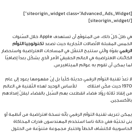
[siteorigin_widget class=”Advanced_Ads_Widget”]
[/siteorigin_widget]
في ظلّ كلّ ذلك، من المتوقّع أن تستهدف Apple خلال السّنوات
الخمس المقبلة الاتّصالات التّجارية حيث تصعد
تكنولوجيا التوأم
الرقمي
بقوّة والّتي ستتيح التنقّل في المساحات الافتراضية واستحضار
الكائنات الافتراضية في العالم الحقيقيّ الأمر الّذي يشكّل بعداً إضافيّاً
لما يمكن أن تقوم به عوالم الميتافيرس.
لا تعدّ تقنية التوأم الرقمي حديثة كلّياً بل إنّ مفهومها يعود إلى عام
1970 حيث مكّن امتلاك
ناسا
للأساس الوحيد لهذه التّقنية في العالم
من إنقاذ ثلاثة روّاد فضاء انقطعت بهم السّبل بالفضاء ليقلّ إمدادهم
بالأكسجين.
يمكن تعريف تقنية التوأم الرقمي بأنّه نسخة افتراضية من أنظمة أو
بنى تحتيّة ففي حالة ناسا استخدم المهندسون قدرات المحاكاة
الحاسوبية لاكتشاف الخطأ واختبار مجموعة متنوّعة من الحلول