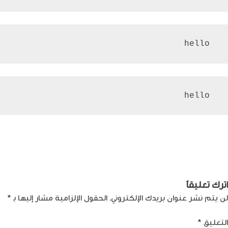
 hello
 hello
صفّح
Previous:
ثورة في عالم الكتب
Next:
أبرز اتجاهات التكنولوجيا
الإلكترونية من خلال ChatGPT
المالية لعام 2023
لمقالات
على أمازون
اترك تعليقاً
لن يتم نشر عنوان بريدك الإلكتروني.
الحقول الإلزامية مشار إليها بـ
*
التعليق
*