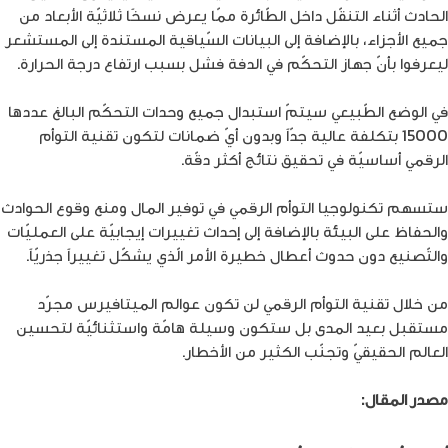
الحادث أثناء التنقّل داخل الطّائرة ممّا يعرض نسخًا ثلاثيّة الأبعاد من
جميع الأجزاء، بالإضافة إلى البيانات السّياقية المستندة إلى المستشعر
ليعرفوا بأنّ جهاز التحكّم في الدفة فشل بسبب ارتفاع درجة الحرارة.
في الوضع الطّبيعي سيتمّ استبدال جميع وحدات التحكّم البالغ عددها
15000 بتكلفة عالية جدّاً وبدون أيّ ضمانات لتكون تقنية التوأم
الرقمي أساسيّة في تحقيق نتائج أكثر دقّة.
ستسهم تكنولوجيا التوأم الرقمي في توفير المال ومنع وقوع الحوادث
والحفاظ على البيئة بالإضافة إلى إحداث تغييرات إيجابيّة على العمليّات
والتّصنيع دون حدوث أعطال خطيرة الأمر الّذي يشكّل تغييراً جذريّاً.
من خلال تقنية التوأم الرقمي لن تكون عوالم الميتافيرس مجرّد
مستقبل بعيد المدى بل ستكون وسيلة هامّة واستثنائيّة لتحسين
العالم الحقيقيّ وتجنّب الكثير من الأخطار.
مصدر المقال:
الرابط