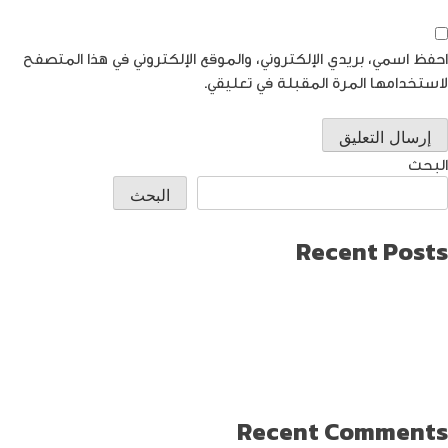
احفظ اسمي، بريدي الإلكتروني، والموقع الإلكتروني في هذا المتصفح
لاستخدامها المرة المقبلة في تعليقي.
البحث
البحث
Recent Posts
طريقة العثور على ايفون مفقود
كيف تختار افضل لابتوب جيمنج؟
دليل شامل حول كيفية حماية حساب الفيس بوك من الاختراق
تحديث ماك ميني لإنتاج اصغر جهاز كمبيوتر من أبل
كيفية حماية الواي فاي … خطوات ونصائح
Recent Comments