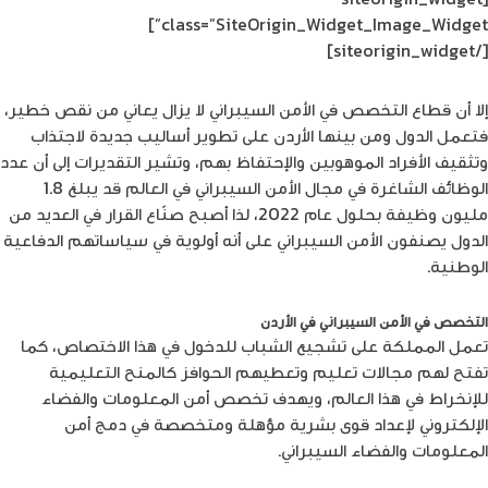
class=”SiteOrigin_Widget_Image_Widget”]
[/siteorigin_widget]
إلا أن قطاع التخصص في الأمن السيبراني لا يزال يعاني من نقص خطير،
فتعمل الدول ومن بينها الأردن على تطوير أساليب جديدة لاجتذاب
وتثقيف الأفراد الموهوبين والإحتفاظ بهم، وتشير التقديرات إلى أن عدد
الوظائف الشاغرة في مجال الأمن السيبراني في العالم قد يبلغ 1.8
مليون وظيفة بحلول عام 2022، لذا أصبح صنّاع القرار في العديد من
الدول يصنفون الأمن السيبراني على أنه أولوية في سياساتهم الدفاعية
الوطنية.
التخصص في الأمن السيبراني في الأردن
تعمل المملكة على تشجيع الشباب للدخول في هذا الاختصاص، كما
تفتح لهم مجالات تعليم وتعطيهم الحوافز كالمنح التعليمية
للإنخراط في هذا العالم، ويهدف تخصص أمن المعلومات والفضاء
الإلكتروني لإعداد قوى بشرية مؤهلة ومتخصصة في دمج أمن
المعلومات والفضاء السيبراني.