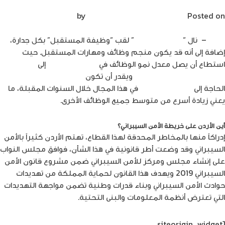
Posted on
فبراير 12, 2020
by
Mirna Mirna
إدراك
– نال “
الأمن السيبراني
” لقب “وظيفة المستقبل” بكل جدارة،
إضافة إلى أنه قد يكون منجم وظائف ومهارات المستقبل. حيث
استطاع أن يصل
معدل نمو الوظائف في
أمن
المعلومات
إلى
37
٪
في
الفترة
من
2012-2022
ويقدر أن تكون
الحاجة
إلى
27.400
وظيفة
في هذا المجال خلال السنوات المقبلة، ما
يعني زيادة أسرع من متوسط جميع الوظائف
الأخرى.
أين الأردن على خريطة الأمن السيبراني؟
إدراكاً منها بالمخاطر المحدقة لهذا القطاع، تهتم الأردن كثيراً بالأمن
السيبراني وقد وضعت أطر قانونية في هذا الشأن، فوافق مجلس النواب
على إنشاء مجلس ومركز للأمن السيبراني ضمن مشروع قانون الأمن
السيبراني 2019 ويهدف هذا القانون لحماية المملكة من تهديدات
حوادث الأمن السيبراني وبناء قدرات وطنية تضمن مواجهة التهديدات
التي تعترض أنظمة المعلومات والبنى التحتية.
[siteorigin_widget