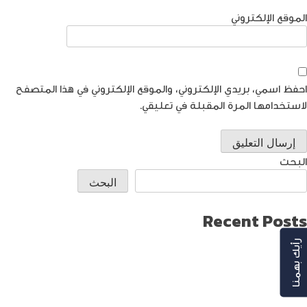
الموقع الإلكتروني
احفظ اسمي، بريدي الإلكتروني، والموقع الإلكتروني في هذا المتصفح
لاستخدامها المرة المقبلة في تعليقي.
البحث
البحث
Recent Posts
طريقة العثور على ايفون مفقود
رأيك بهمنا
كيف تختار افضل لابتوب جيمنج؟
دليل شامل حول كيفية حماية حساب الفيس بوك من الاختراق
تحديث ماك ميني لإنتاج اصغر جهاز كمبيوتر من أبل