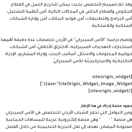
وقد تم تصميم التخصص بحيث يمكن للخريج العمل في القطاع
الحكومي والقطاع الخاص في المجالات التالية: أمن أنظمة التشغيل،
أمن البرامج والتطبيقات، أمن قواعد البيانات، أمن وإدارة الشبكات
السلكية واللاسلكية.
وتضم دراسة “الأمن السيبراني” في الأردن تخصصات عدة دقيقة أهمها:
استخبارات التهديدات السيبرانيّة، الاختراق الأخلاقيّ، أمن الشبكات،
حوكمة المعلومات والامتثال، أساليب البحث وإدراة المشاريع، الإدراة
التكتيكيّة والاستراتيجيّة للأمن السيبرانيّ.
[siteorigin_widget
class=”SiteOrigin_Widget_Image_Widget”]
[/siteorigin_widget]
جهود منصة إدراك في هذا الإطار
ومن العوامل التي تحفز الشباب الأردني للتخصص في الأمن السيبراني
هي منصة “
إدراك
” وهي منصة إلكترونية عربية للمساقات الجماعية
مفتوحة المصادر، تهدف
إلى
نقل التجربة التعليمية من داخل الفصل