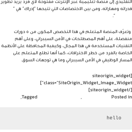
التقليدي
إلى
منصة تعليمية عبر الإنترنت مفتوحة لأي فرد يريد تطوير
قدراته ومهاراته، ومن بين الاختصاصات التي تتيحها “إدراك” هي “
الأمن
لسيبراني
“.
وتعرّف المنصة المتعلم في هذا التخصص المكون من ٥ دورات
منفصلة، على أهم المصطلحات في الأمن السيبراني، وعلى أهم
التقنيات المستخدمة في هذا المجال، وكيفية المحافظة على الأنظمة
الخاصة بالفرد من خطر الاختراقات، كما أنها تطلع المتعلم على
المسار الوظيفي في الأمن السيبراني وما هي توجهات السوق.
[siteorigin_widget
class=”SiteOrigin_Widget_Image_Widget”]
[/siteorigin_widget]
Posted in
الامن السيبراني
,
نصائح مهنية
Edraak
Tagged
,
إدراك
 hello