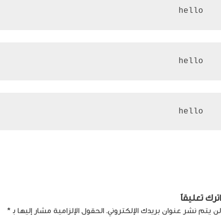
 hello
 hello
 hello
صفّح
Previous:
الحاسوب اللوحي بكسل
Next:
تحسين الظروف المالية
يعيد غوغل إلى سوق الحواسيب
للاجئين: مسؤولية مشتركة
لمقالات
اللّوحية
اترك تعليقاً
لن يتم نشر عنوان بريدك الإلكتروني.
الحقول الإلزامية مشار إليها بـ
*