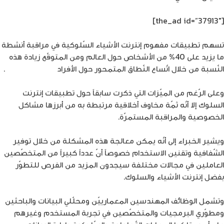
[the_ad id=”37913″]
تسهم تطبيقات مفهوم إنترنت الأشياء السّلوكية في مراقبة أنشطة
ما يزيد على 40% من الأشخاص حول العالم ومن المتوقّع زيادة هذه
النّسبة من خلال اتّساع النّطاق المتمحور حول الأفراد
وتحليل البيانات
.
وعلى الرّغم من الميّزات التي ذكرت سابقاً حول تطبيقات إنترنت
السلوك إلا أنّه ثمّة مخاوف أخلاقية مرتبطة به من أبرزها مشاكل
الخصوصية والمراقبة المستمرّة.
ويشير الخبراء إلى أنّه يمكن معالجة هذه المشكلة من خلال توفير
الشّفافية وتقنين الاستخدام خصوصاً أنّ عدداً كبيراً من المتخصّصين
العاملين في مجالات مختلفة سيجدون المزيد من الفرص للتطوّر
بفضل إنترنت الأشياء والسلوك.
وتشمل الوظائف المهندسين المعمارييّن ومحلّلي البيانات والباحثين
ومطوّري البرمجيات والمتخصّصين في تجربة المستخدم وغيرهم