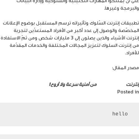
على أن يمتلكوا المهارات التّحليلية والسّلوكية وإدارة البيانات
والبرمجة وغيرها.
تطبيقات إنترنت السّلوك وتأثيراته ترسم المستقبل بوضوح الإعلانات
المخصّصة والوصول إلى عدد أكبر من الأفراد المستعدّين لتجربة
إنترنت الأشياء والذين يصلون إلى 3 مليارات شخص ومن ثمّ الاستفادة
من إنترنت السلوك لتعزيز المجالات المختلفة والخدمات المقدّمة
للأفراد.
مصدر المقال:
الرابط
إنترنت
الجيل الخامس
من أمنية سرعة ولا أروع!
Posted in
الاتصالات
 hello