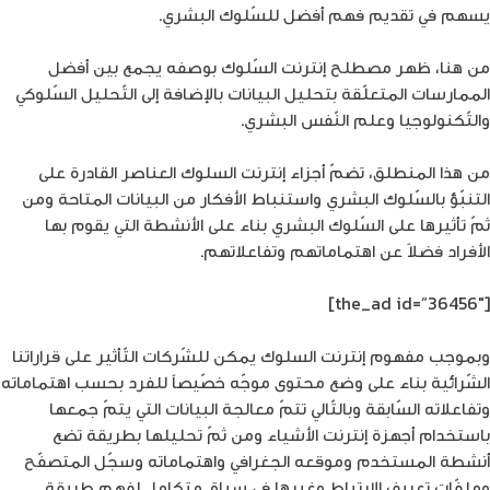
يسهم في تقديم فهم أفضل للسّلوك البشري.
من هنا، ظهر مصطلح إنترنت السّلوك بوصفه يجمع بين أفضل
الممارسات المتعلّقة بتحليل البيانات بالإضافة إلى التّحليل السّلوكي
والتّكنولوجيا وعلم النّفس البشري.
من هذا المنطلق، تضمّ أجزاء إنترنت السلوك العناصر القادرة على
التنبّؤ بالسّلوك البشري واستنباط الأفكار من البيانات المتاحة ومن
ثمّ تأثيرها على السّلوك البشري بناء على الأنشطة التي يقوم بها
الأفراد فضلاً عن اهتماماتهم وتفاعلاتهم.
[the_ad id=”36456″]
وبموجب مفهوم إنترنت السلوك يمكن للشّركات التّأثير على قراراتنا
الشّرائية بناء على وضع محتوى موجّه خصّيصاً للفرد بحسب اهتماماته
وتفاعلاته السّابقة وبالتّالي تتمّ معالجة البيانات التي يتمّ جمعها
باستخدام أجهزة إنترنت الأشياء ومن ثمّ تحليلها بطريقة تضع
أنشطة المستخدم وموقعه الجغرافي واهتماماته وسجّل المتصفّح
وملفّات تعريف الارتباط وغيرها في سياق متكامل لفهم طريقة