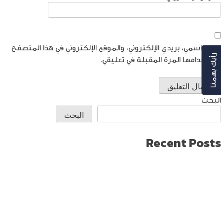
احفظ اسمي، بريدي الإلكتروني، والموقع الإلكتروني في هذا المتصفح
رأيك بهمنا
لاستخدامها المرة المقبلة في تعليقي.
البحث
البحث
Recent Posts
طريقة العثور على ايفون مفقود
كيف تختار افضل لابتوب جيمنج؟
دليل شامل حول كيفية حماية حساب الفيس بوك من الاختراق
تحديث ماك ميني لإنتاج اصغر جهاز كمبيوتر من أبل
كيفية حماية الواي فاي … خطوات ونصائح