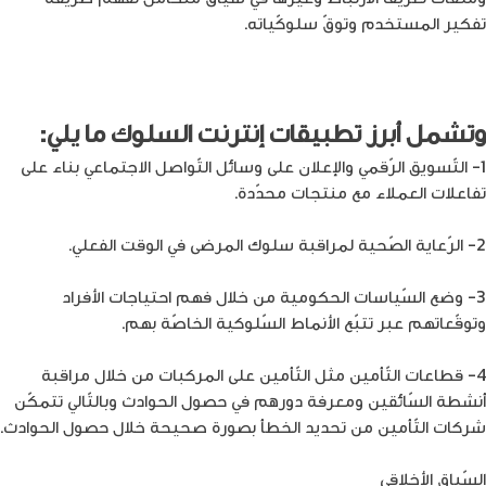
تفكير المستخدم وتوقّ سلوكّياته.
وتشمل أبرز تطبيقات إنترنت السلوك ما يلي:
1- التّسويق الرّقمي والإعلان على وسائل التّواصل الاجتماعي بناء على
تفاعلات العملاء مع منتجات محدّدة.
2- الرّعاية الصّحية لمراقبة سلوك المرضى في الوقت الفعلي.
3- وضع السّياسات الحكومية من خلال فهم احتياجات الأفراد
وتوقّعاتهم عبر تتبّع الأنماط السّلوكية الخاصّة بهم.
4- قطاعات التّأمين مثل التّأمين على المركبات من خلال مراقبة
أنشطة السّائقين ومعرفة دورهم في حصول الحوادث وبالتّالي تتمكّن
شركات التّأمين من تحديد الخطأ بصورة صحيحة خلال حصول الحوادث.
السّياق الأخلاقي