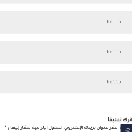
 hello
 hello
 hello
صفّح
Previous:
افضل جهاز اندرويد 2024 يمكنك شراؤه
لمقالات
اترك تعليقاً
لن يتم نشر عنوان بريدك الإلكتروني.
الحقول الإلزامية مشار إليها بـ
*