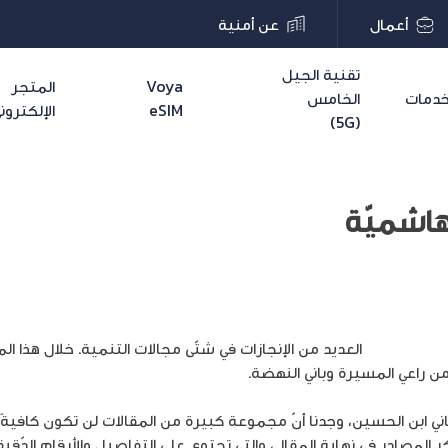
أعمال
عن أمنية
تقنية الجيل
Voya
المتجر
دمات
الخامس
eSIM
الإلكترون
(5G)
هاشميّة
بدالله الثاني
العديد من الإنجازات في شتّى مجالات التنمية. خلال هذا ا
من راعي المسيرة وباني النهضة.
اني ابن الحسين، وجدنا أنّ مجموعة كبيرة من المقالات لن تكون كافية
ذكر المصادر في نهاية المقال، والتي تحتوي على التفاصيل والأرقام الدّقي