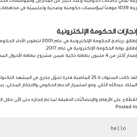
ربط 1039 موقعاً لمؤسسات حكوميّة وصحيّة وتعليميّة في محافظات الجنوب، و1032 موقعاً في محافظات الشمال، و357 موقعاً في محافظة العاصمة.
إنجازات الحكومة الإلكترونية
إطلاق برنامج الحكومة الإلكترونية في عام 2001 لتطوير الأداء الحكومي.
إطلاق بوابة الحكومة الإلكترونية في عام 2017.
إصدار أكثر من 4 مليون بطاقة ذكية ضمن مشروع بطاقة الأحوال المدنية الذكية.
لقد كانت السنوات الـ 25 الماضية فترة تحوّل جذري في ا
الملك عبدالله الثاني. ومع استمرار الدعم الحكومي والابتكار المحلي، ي
للاطّلاع على الأرقام والإحصائيّات الدقيقة لما تم إنجازه حتى الآن خلال الـ 25 عاماً الفائتة حسب موقع وزارة الاقتصاد الرقمي والريادة، م
Posted in
ريادة الأعمال
 hello