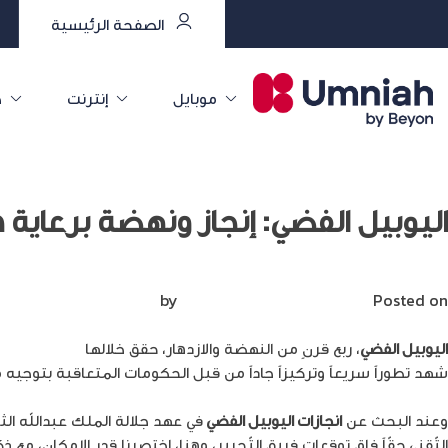
الصفحة الرئيسية
موبايل
إنترنت
خ
اليوبيل الفضي: إنجاز ونهضة برعاية 
Posted on
يوليو 21, 2024
by
Mirna Mirna
اليوبيل الفضي
، ربع قرنٍ من النهضة والازدهار، حقق خلالها
جلالة الملك ع
شهد تطوراً سريعاً وتركيزاً جاداً من قبل الحكومات المتعاقبة بتوجيه 
وعند البحث عن
انجازات اليوبيل الفضي
في عهد جلالة الملك عبدالله الث
التّقني حقّاً فاق توقعات فريق التّحرير، وهنا، اختصرنا قدر الإمكان، مع 