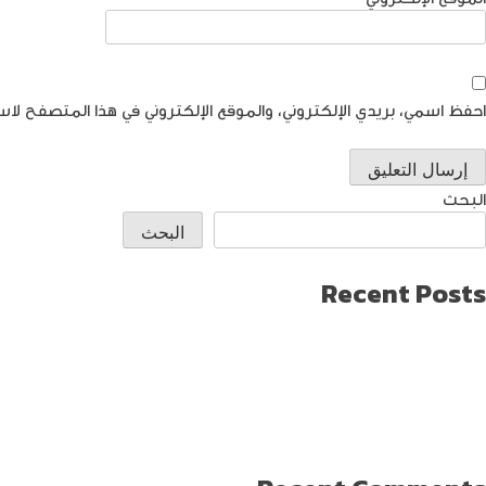
احفظ اسمي، بريدي الإلكتروني، والموقع الإلكتروني في هذا المتصفح لاس
البحث
البحث
Recent Posts
طريقة العثور على ايفون مفقود
كيف تختار افضل لابتوب جيمنج؟
دليل شامل حول كيفية حماية حساب الفيس بوك من الاختراق
تحديث ماك ميني لإنتاج اصغر جهاز كمبيوتر من أبل
كيفية حماية الواي فاي … خطوات ونصائح