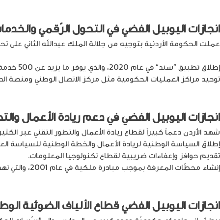
انجازات اليوبيل الفضي
في التحول الرّقمي والخدم
عملت الحكومة الأردنية بتوجيه من جلالة الملك عبدالله الثاني على ت
إطلاق تطبيق “سند” في عام 2020، والذي يوفر ما يزيد عن 500 خدمة حكومية.
توحيد مراكز العمليات الحكومية مثل مركز الاتصال الوطني ومنصة الد
انجازات اليوبيل الفضي
في دعم ريادة الأعمال والتط
شهد الأردن دعماً كبيراً لقطاع ريادة الأعمال والتطور التقني عبر الكثي
إطلاق السياسة الوطنية لريادة الأعمال والخطة الوطنية للسياسة العامة لريادة 
تقديم حوافز وإعفاءات ضريبية لقطاع تكنولوجيا المعلومات.
إنشاء محطّات المعرفة بموجب مبادرة ملكية في عام 2001، والتي تهدف إلى تجسير الفجوة الرقمية.
انجازات اليوبيل الفضي
قطاع الألياف الضوئية الوط
ربط ثماني جامعات حكوميّة وعدد كبير من المدارس والمؤسّسات الحكو