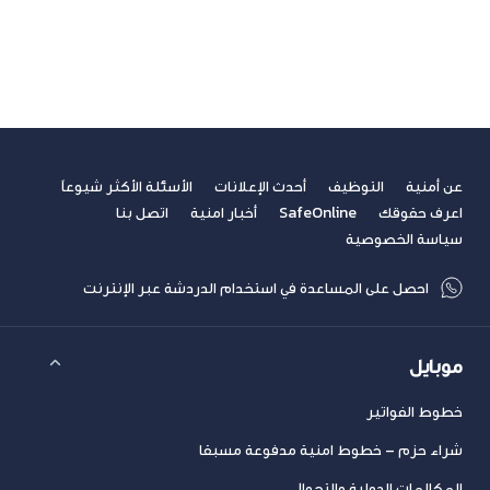
فيديوهات
مسابقة الكتابة لطلاب الجامعات
مشاركات القراء
نصائح مهنية
عن أمنية
التوظيف
أحدث الإعلانات
الأسئلة الأكثر شيوعاً
اعرف حقوقك
SafeOnline
أخبار امنية
اتصل بنا
سياسة الخصوصية
احصل على المساعدة في استخدام الدردشة عبر الإنترنت
موبايل
خطوط الفواتير
شراء حزم – خطوط امنية مدفوعة مسبقا
المكالمات الدولية والتجوال