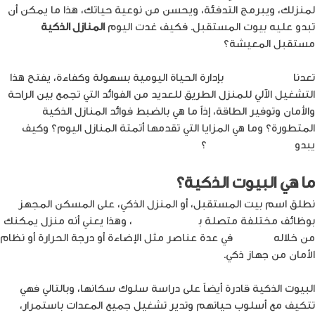
لمنزلك، ويبرمج التدفئة، ويحسن من نوعية حياتك، هذا ما يمكن أن
تبدو عليه بيوت المستقبل. فكيف غدت اليوم
المنازل الذكية
مستقبل المعيشة؟
تعدنا
المنازل الذكية
بإدارة الحياة اليومية بسهولة وكفاءة، يفتح هذا
التشغيل الآلي للمنزل الطريق للعديد من الفوائد التي تجمع بين الراحة
والأمان وتوفير الطاقة، إذاً ما هي بالضبط فوائد المنازل الذكية
المتطورة؟ وما هي المزايا التي تقدمها أتمتة المنازل اليوم؟ وكيف
يبدو
مستقبل المعيشة
؟
ما هي البيوت الذكية؟
نطلق اسم بيت المستقبل، أو المنزل الذكي، على المسكن المجهز
بوظائف مختلفة متصلة ب
الأجهزة الذكية
، وهذا يعني أنه منزل يمكنك
من خلاله
التحكم
في عدة عناصر مثل الإضاءة أو درجة الحرارة أو نظام
الأمان من جهاز ذكي.
البيوت الذكية قادرة أيضاً على دراسة سلوك سكانها، وبالتالي فهي
تتكيف مع أسلوب حياتهم وتدير تشغيل جميع المعدات باستمرار،