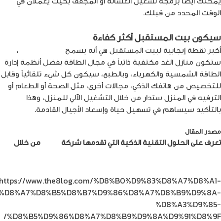
يمكنك أيضًا برمجة تشغيل الغسالة أو المجفف بحيث يعملان في
الوقت المحدد من قبلك.
سيكون بيت المستقبل أكثر كفاءة
أكبر نقطة إيجابية لبيت المستقبل هي أنه يسمح
بتوفير الطاقة
،
ستكون منازل الغد مكتفية ذاتياً في مجال الطاقة بفضل أنظمة إدارة
الطاقة الشمسية والكهرباء، وبالطبع، سيكون كل شيء تلقائياً وقابل
للتخصيص من هاتفك الذكي، مجالات أخرى، مثل الصحة أو الطعام أو
الترفيه في المنزل ستدار من خلال التشغيل الآلي للمنزل، وهذا
بالتأكيد سيساهم في تسهيل حياة وإسعاد الأجيال القادمة.
مصدر المقال
هنا
تعرف على الحلول التقنية الذكية التي تقدمها شركة
أمنية
من خلال
متجرها الإلكتروني
https://www.the8log.com/%D8%B0%D9%83%D8%A7%D8%A1-
%D8%A7%D8%B5%D8%B7%D9%86%D8%A7%D8%B9%D9%8A-
%D8%A3%D9%85-
%D8%B5%D9%86%D8%A7%D8%B9%D9%8A%D9%91%D8%9F/