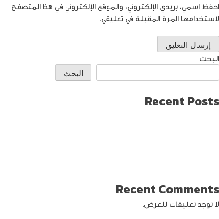
احفظ اسمي، بريدي الإلكتروني، والموقع الإلكتروني في هذا المتصفح
لاستخدامها المرة المقبلة في تعليقي.
البحث
البحث
Recent Posts
طريقة العثور على ايفون مفقود
كيف تختار افضل لابتوب جيمنج؟
دليل شامل حول كيفية حماية حساب الفيس بوك من الاختراق
تحديث ماك ميني لإنتاج اصغر جهاز كمبيوتر من أبل
كيفية حماية الواي فاي … خطوات ونصائح
Recent Comments
لا توجد تعليقات للعرض.