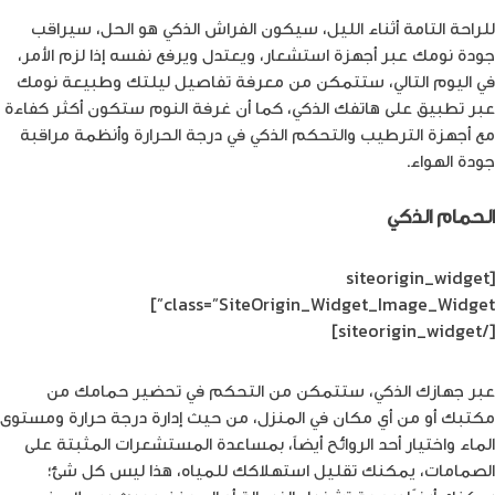
للراحة التامة أثناء الليل، سيكون الفراش الذكي هو الحل، سيراقب
جودة نومك عبر أجهزة استشعار، ويعتدل ويرفع نفسه إذا لزم الأمر،
في اليوم التالي، ستتمكن من معرفة تفاصيل ليلتك وطبيعة نومك
عبر تطبيق على هاتفك الذكي، كما أن غرفة النوم ستكون أكثر كفاءة
مع أجهزة الترطيب والتحكم الذكي في درجة الحرارة وأنظمة مراقبة
جودة الهواء.
الحمام الذكي
[siteorigin_widget
class=”SiteOrigin_Widget_Image_Widget”]
[/siteorigin_widget]
عبر جهازك الذكي، ستتمكن من التحكم في تحضير حمامك من
مكتبك أو من أي مكان في المنزل، من حيث إدارة درجة حرارة ومستوى
الماء واختيار أحد الروائح أيضاً، بمساعدة المستشعرات المثبتة على
الصمامات، يمكنك تقليل استهلاكك للمياه، هذا ليس كل شئ؛