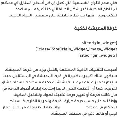
ففي عصر الألواح الشمسية التي تصل إلى كل أسطح المنازل في معظم
المناطق الفاخرة، تغير شكل الحياة التي كنا نعرفها بمساعدة
التكنولوجيا، فيما يلي نظرة خاطفة على مستقبل الحياة الذكية:
غرفة المعيشة الذكية
[siteorigin_widget
class=”SiteOrigin_Widget_Image_Widget”]
[/siteorigin_widget]
أصبحت التقنيات الذكية المختلفة بالفعل جزء من غرفة المعيشة،
سيكون هناك تغييرات كبيرة في غرف المعيشة في المستقبل، حيث
سيتم تجهيز غرفة المعيشة بشاشات ذكية مسطحة لإسعاد عشاق
الترفيه، كما أن الأنظمة الأخرى لديها إمكانية إطفاء أضواء الغرفة في
حال كانت فارغة أو تغيير درجة تكييف الهواء وتشغيل المكيف
وإطفاءه على حسب درجة حرارة الغرفة والحرارة الخارجية، سيتم
التحكم في معظم
الأدوات الذكية
بواسطة التطبيقات من خلال جهاز
لوحي أو هاتف ذكي في منطقة المعيشة.