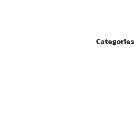
أغسطس 2018
يوليو 2018
يونيو 2018
مايو 2018
Categories
Enterprise Solutions
U ترند
آخر مستجدات التكنولوجيا
الاتصالات
الامن السيبراني
الجيل الخامس
الخدمات المالية الرقمية
تسلية
تكنولوجيا
ريادة الأعمال
صحة
غير مصنف