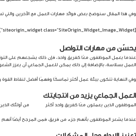
وفي هذا المقال سنوضح بعض فوائد مهارات العمل مع الآخرين والتي تساع
[siteorigin_widget class=”SiteOrigin_Widget_Image_Widget”]
يحسّن من مهارات التواصل
عندما يعمل الموظفون معًا كفريق واحد، فإن ذلك يشجعهم على التو
العمل بسلاسة، بالإضافة إلى ذلك يمكن للعمل الجماعي أن يعزز الشعور 
وفي النهاية تتكون بيئة عمل أكثر تماسكًا وفهمًا أفضل لنقاط القو
العمل الجماعي يزيد من انتجايتك
الموظفون الذين يعملون معًا كفريق واحد أكثر
إنتاجية
من أولئك الذين
عندما يشعر الموظفون بأنهم جزء من فريق، فمن المرجح أيضًا أنهم
تعزيز الإبداع وحل المشكلات