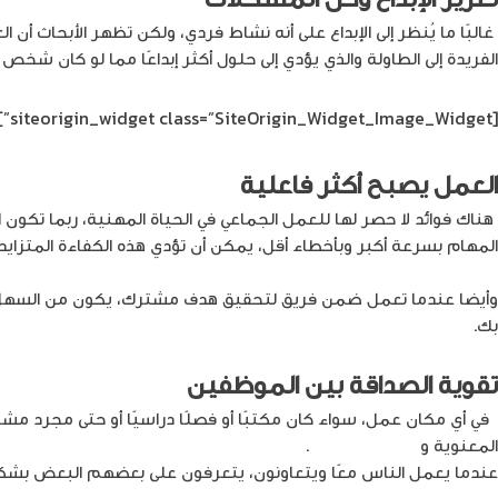
غالبًا ما يُنظر إلى الإبداع على أنه نشاط فردي، ولكن تظهر الأبحاث 
الفريدة إلى الطاولة والذي يؤدي إلى حلول أكثر إبداعًا مما لو كان شخ
[siteorigin_widget class=”SiteOrigin_Widget_Image_Widget”]
العمل يصبح أكثر فاعلية
هناك فوائد لا حصر لها للعمل الجماعي في الحياة المهنية، ربما تكون ا
المهام بسرعة أكبر وبأخطاء أقل، يمكن أن تؤدي هذه الكفاءة المتزايد
وأيضا عندما تعمل ضمن فريق لتحقيق هدف مشترك، يكون من السهل الح
بك.
تقوية الصداقة بين الموظفين
في أي مكان عمل، سواء كان مكتبًا أو فصلًا دراسيًا أو حتى مجرد مشر
المعنوية و
تقوية الصداقات
.
عندما يعمل الناس معًا ويتعاونون، يتعرفون على بعضهم البعض بشك