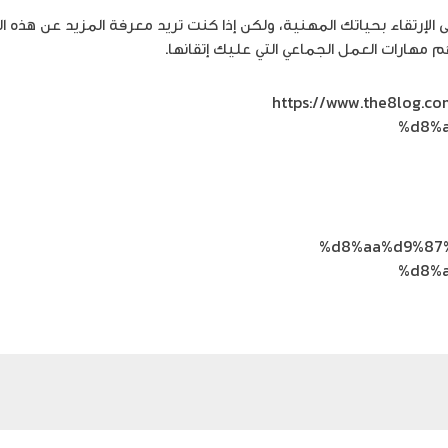
لإرتقاء بحياتك المهنية، ولكن إذا كنت تريد معرفة المزيد عن هذه ا
هارات العمل الجماعي التي عليك إتقانها.
https://www.the8lo
%d8%
%d8%aa%d9%87
%d8%