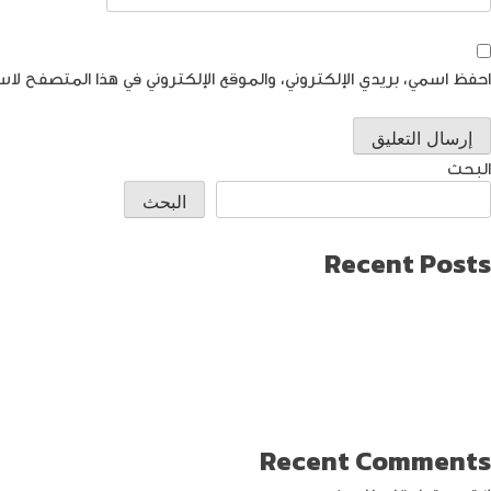
احفظ اسمي، بريدي الإلكتروني، والموقع الإلكتروني في هذا المتصفح لاس
البحث
البحث
Recent Posts
طريقة العثور على ايفون مفقود
كيف تختار افضل لابتوب جيمنج؟
دليل شامل حول كيفية حماية حساب الفيس بوك من الاختراق
تحديث ماك ميني لإنتاج اصغر جهاز كمبيوتر من أبل
كيفية حماية الواي فاي … خطوات ونصائح
Recent Comments