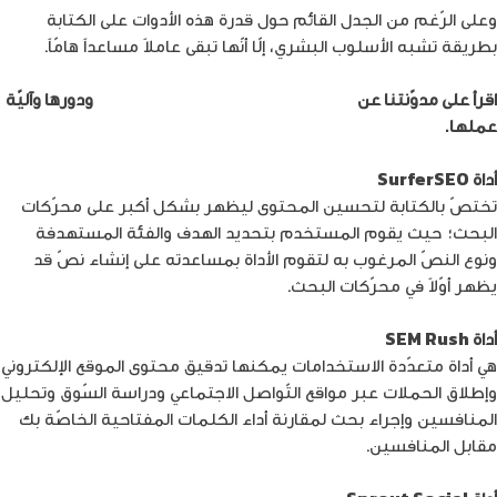
وعلى الرّغم من الجدل القائم حول قدرة هذه الأدوات على الكتابة
بطريقة تشبه الأسلوب البشري، إلّا أنّها تبقى عاملاً مساعداً هامّاً.
اقرأ على مدوّنتنا عن
أهمّ أدوات الكتابة بالذّكاء الاصطناعي
ودورها وآليّة
عملها.
أداة SurferSEO
تختصّ بالكتابة لتحسين المحتوى ليظهر بشكل أكبر على محرّكات
البحث؛ حيث يقوم المستخدم بتحديد الهدف والفئة المستهدفة
ونوع النصّ المرغوب به لتقوم الأداة بمساعدته على إنشاء نصّ قد
يظهر أوّلاً في محرّكات البحث.
أداة SEM Rush
هي أداة متعدّدة الاستخدامات يمكنها تدقيق محتوى الموقع الإلكتروني
وإطلاق الحملات عبر مواقع التّواصل الاجتماعي ودراسة السّوق وتحليل
المنافسين وإجراء بحث لمقارنة أداء الكلمات المفتاحية الخاصّة بك
مقابل المنافسين.