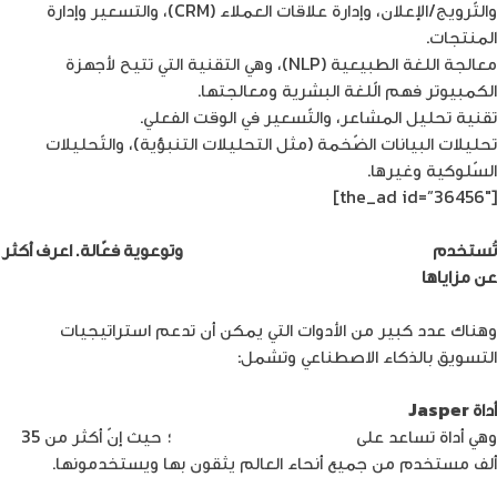
والتّرويج/الإعلان، وإدارة علاقات العملاء (CRM)، والتسعير وإدارة
المنتجات.
معالجة اللغة الطبيعية (NLP)، وهي التقنية التي تتيح لأجهزة
الكمبيوتر فهم الّلغة البشرية ومعالجتها.
تقنية تحليل المشاعر، والتّسعير في الوقت الفعلي.
تحليلات البيانات الضّخمة (مثل التحليلات التنبؤية)، والتّحليلات
السّلوكية وغيرها.
[the_ad id=”36456″]
تُستخدم
مواقع الشركات كوسيلة تسويقية
وتوعوية فعّالة. اعرف أكثر
عن مزاياها
وهناك عدد كبير من الأدوات التي يمكن أن تدعم استراتيجيات
التسويق بالذكاء الاصطناعي وتشمل:
أداة Jasper
وهي أداة تساعد على
كتابة النّصوص المختلفة
؛ حيث إنّ أكثر من 35
ألف مستخدم من جميع أنحاء العالم يثقون بها ويستخدمونها.