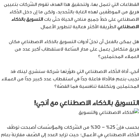
القطاعات التي تعمل بها، ولتحقيق هذا الهدف تقوم الشّركات بتعيين
فريق من الموظّفين لهذه الغاية بالتّحديد، ولكن ما إن دخل الذّكاء
الاصطناعي على خطّ جميع مناحي الحياة حتّى بات
التسويق بالذكاء
الاصطناعي
الطّريقة الأكثر فعالية لتطوير الأعمال.
هل يمكن بالفعل أن تحلّ أدوات التسويق بالذكاء الاصطناعي مكان
فريق متكامل يعمل على مدار السّاعة لاستقطاب أكبر عدد من
العملاء المحتملين؟
أنجي، أداة الذّكاء الاصطناعي التي طوّرتها شركة سنشري لينك قد
تجيب بنعم فالأداة فاعلة جدّاً في استقطاب عدد كبير جدّاً من العملاء
المحتملين وبتكلفة تنافسية فما القصّة؟
التسويق بالذكاء الاصطناعي مع أنجي!
بحسب فإنّ 25% – 30% من الشّركات والمؤسّسات أصبحت توظّف
الذّكاء الاصطناعي في الأعمال؛ حيث تزايد العدد إلى الضّعف مقارنةً بعام