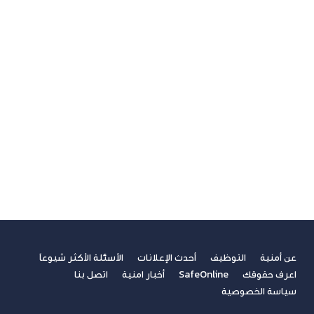
الامن السيبراني
الجيل الخامس
الخدمات المالية الرقمية
تسلية
تكنولوجيا
ريادة الأعمال
صحة
غير مصنف
فيديوهات
مسابقة الكتابة لطلاب الجامعات
مشاركات القراء
نصائح مهنية
عن أمنية
التوظيف
أحدث الإعلانات
الأسئلة الأكثر شيوعاً
اعرف حقوقك
SafeOnline
أخبار امنية
اتصل بنا
سياسة الخصوصية