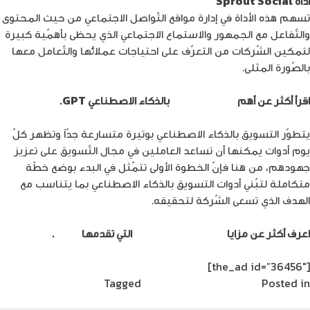
أداة Sprout Social
تسهم هذه الأداة في إدارة مواقع التّواصل الاجتماعي من حيث المحتوى
والتّفاعل مع الجمهور والاستماع الاجتماعي الذي يحظى بأهمّية كبيرة
لتمكين الشّركات من التعرّف على احتياجات عملائها والتّعامل معها
بالصّورة المثلى.
اقرأ أكثر عن أهم
أدوات التسويق
بالذكاء الاصطناعي GPT.
يتطوّر التسويق بالذكاء الاصطناعي بوتيرة متسارعة جدّاً وتظهر كلّ
يوم أدوات يمكنها أن تساعد العاملين في مجال التّسويق على تعزيز
جهودهم، من هنا فإنّ الخطوة الأولى تتمّثل في البدء بوضع خطّة
متكاملة لتبّني أدوات التسويق بالذكاء الاصطناعي بما يتناسب مع
الهدف الذي تسعى الشّركة لتحقيقه.
اعرف أكثر عن مزايا
خدمة إنترنت الأشياء
التي تقدمها
أمنية
.
[the_ad id=”36456″]
Posted in
آخر مستجدات التكنولوجيا
Tagged
أمنية | Umniah