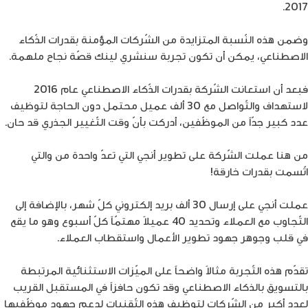
2017.
وضمن هذه النّسبة المتزايدة من الشّركات المؤمنة بقدرات الذّكاء
الاصطناعي، يمكن أن تكون تجربة سنشري لينك قصّة نجاح ملهمة.
فبعد أن استعانت الشّركة بقدرات الذّكاء الاصطناعي عام 2016
لاستهداف والتّواصل مع 30 ألف عميل محتمل دون الحاجة لتوظيف
عدد كبير جدّاً من الموظّفين، أدركت بأنّ وقت التّغيير الجذري قد حان.
من هنا عملت الشّركة على تطوير أنجي التي تعدّ واحدة من والتي
اتّسمت بقدرات خارقة!
عملت أنجي على إرسال 30 ألف بريد إلكتروني كلّ شهر، بالإضافة إلى
التّجاوب مع العملاء وتحديد 40 عميلاً مهتمّاً كلّ أسبوع وهو ما يقع
في قلب وجوهر جهود تطوير الأعمال واستقطاب العملاء.
تقدّم هذه التّجربة مثالاً واضحاً على الميّزات الاستثنائية المرتبطة
بالتسويق بالذكاء الاصطناعي وقد تكون حافزاً في المستقبل القريب
لعدد أكبر من الشّركات لتوظيف هذه التّقنيات لدعم جهود موظّفيها