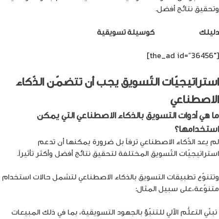
وتحقيق نتائج أفضل.
دليلك
لإنشاء مدونة
كوسيلة تسويقية
[the_ad id=”36456″]
استراتيجيّات التّسويق يجب أن تتضمّن الذّكاء
الاصطناعي
ما هي أدوات التسويق بالذكاء الاصطناعي التي يمكن
استخدامها؟
لم يعد الذّكاء الاصطناعي ترفاً بل ضرورة يمكنها أن تدعم
استراتيجيّات التّسويق المختلفة لتحقيق نتائج أفضل وأكثر تأثيراً.
وتتنوّع تطبيقات التسويق بالذكاء الاصطناعي لتشمل حالات استخدام
متنوّعة،على سبيل المثال:
تبنّي التعلُّم الآلي للتنبّؤ بالجهود التسويقية، بما في ذلك المبيعات