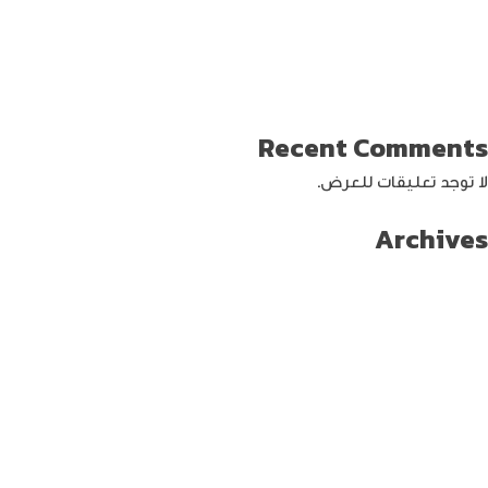
كيف تختار افضل لابتوب جيمنج؟
دليل شامل حول كيفية حماية حساب الفيس بوك من الاختراق
تحديث ماك ميني لإنتاج اصغر جهاز كمبيوتر من أبل
كيفية حماية الواي فاي … خطوات ونصائح
Recent Comments
لا توجد تعليقات للعرض.
Archives
سبتمبر 2024
أغسطس 2024
يوليو 2024
يونيو 2024
مايو 2024
أبريل 2024
مارس 2024
فبراير 2024
يناير 2024