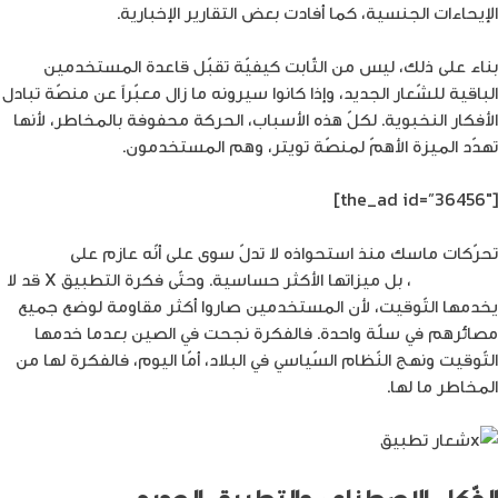
الإيحاءات الجنسية، كما أفادت بعض التقارير الإخبارية.
بناء على ذلك، ليس من الثّابت كيفيّة تقبّل قاعدة المستخدمين
الباقية للشّعار الجديد، وإذا كانوا سيرونه ما زال معبّراً عن منصّة تبادل
الأفكار النخبوية. لكلّ هذه الأسباب، الحركة محفوفة بالمخاطر، لأنها
تهدّد الميزة الأهمّ لمنصّة تويتر، وهم المستخدمون.
[the_ad id=”36456″]
تحرّكات ماسك منذ استحواذه لا تدلّ سوى على أنّه عازم على
تغيير
جلد الشّركة
، بل ميزاتها الأكثر حساسية. وحتّى فكرة التطبيق X قد لا
يخدمها التّوقيت، لأن المستخدمين صاروا أكثر مقاومة لوضع جميع
مصائرهم في سلّة واحدة. فالفكرة نجحت في الصين بعدما خدمها
التّوقيت ونهج النّظام السّياسي في البلاد، أمّا اليوم، فالفكرة لها من
المخاطر ما لها.