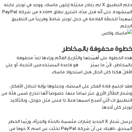
حلم التطبيق X لم يغادر مخيّلة إيلون ماسك، ووجد في تويتر غايته
المنشودة. حتى أنّه قبل مدّة، اشترى نطاق x.com من شركة PayPal
تمهيداً للخطّة القادمة في جعل تويتر شاملاً وقريباً من التطبيق
الحلم.
خطوة محفوفة بالمخاطر
هذه الخطوة على أهمّيتها والتّاريخ القائم وراءها تعدّ محفوفة
بالمخاطر، لأنّ ما يميّز
تويتر
هو قاعدة المستخدمين النّخبة، أو على
الأقلّ هكذا كان الحال قبل استحواذ ماسك.
فقد اجتمع قادة الفكر على المنصّة، وجعلوها بوّابة لتبادل الأفكار،
وشعار الطّائر الأزرق عبّر تماماً عنها. خصوصاً أنّها تندرج ضمن قلّة من
التطبيق ات الّتي أصبح اسمها فعلاً ذا معنى مثل جوجل، وبالتّأكيد
تويتر كان أحدها.
يرسل شعار X الجديد إشارات متّسمة بالحدّة والجرأة، وربّما الخطر
المحدق، ناهيك عن أنّ شركة PayPal تخلّت عن اسم X خوفاً من