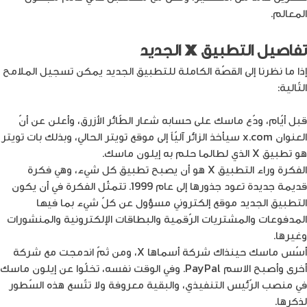
المعالم.
تفاصيل التطبيق
X
الجديد
إذا ما نظرنا إلى القصّة الكاملة للتطبيق الجديد يمكن تسجيل الملامح
التّالية:
قبل أيّام، ودّع ماسك على حسابه شعار الطّائر الأزرق، وأعلن عن أنّ
العنوان x.com سيأخذ الزائر آليّاً إلى موقع تويتر الحالي، وبذلك بات تويتر
هو تطبيق X الذي لطالما حلم به إيلون ماسك.
الفكرة وراء التطبيق X هو أن يصبح تطبيق كل شيء، وهي فكرة
قديمة جديدة تعود جذورها إلى عام 1999. تتمثّل الفكرة في أن يكون
التطبيق الجديد موقع إلكتروني مسؤول عن كلّ شيء بما فيها
المدفوعات والمشتريات الرّقمية والبطاقات الإلكترونية والمنشورات
وغيرها.
أسّس ماسك حينذاك شركة أسماها X، ومن ثمّ اندمجت مع شركة
أخرى وأصبح الاسم PayPal. وفي الوقت نفسه، تخلّوا عن إيلون ماسك
في منصب الرّئيس التنفيذي، والبقية معروفة ولا تتّسع هذه السّطور
لذكرها.