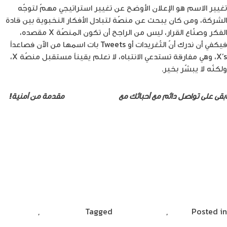
تغيير الاسم هو الإعلان الأوضح عن تغيير استراتيجي مهمّ لتوجّه
الشركة، ومن كان يبحث عن منصّة لتبادل الأفكار النخبوية بين قادة
الفكر وصنّاع القرار، ليس من الراجح أن تكون المنصّة X مقصده،
فيكفي أن ندرك أنّ التّغريدات أو Tweets بات اسمها من الآن فصاعداً
X’s، وهي مفارقة تستدعي الانتباه، لا نعلم يقيناً مستقبل منصّة X،
ولكنّه لا يبشّر بخير.
ابقى على تواصل دائم مع أحبائك مع
خدمات الإنترنت
مقدمة من أمنية!
//www.the8log.com/%d8%aa%d8%ad%d8%af%d9%8a%d8%af-
%d8%b9%d8%af%d8%af-
84%d8%aa%d8%ba%d8%b1%d9%8a%d8%af%d8%a7%d8%aa/
//www.the8log.com/%d8%aa%d8%ba%d9%8a%d9%8a%d8%b1-
%d8%b4%d8%b9%d8%a7%d8%b1-
%d8%aa%d9%88%d9%8a%d8%aa%d8%b1/
Posted in
تسلية
,
مشاركات القراء
Tagged
حسام خطّاب
,
ماسك