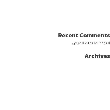
كيف تختار افضل لابتوب جيمنج؟
دليل شامل حول كيفية حماية حساب الفيس بوك من الاختراق
تحديث ماك ميني لإنتاج اصغر جهاز كمبيوتر من أبل
كيفية حماية الواي فاي … خطوات ونصائح
Recent Comments
لا توجد تعليقات للعرض.
Archives
سبتمبر 2024
أغسطس 2024
يوليو 2024
يونيو 2024
مايو 2024
أبريل 2024
مارس 2024
فبراير 2024