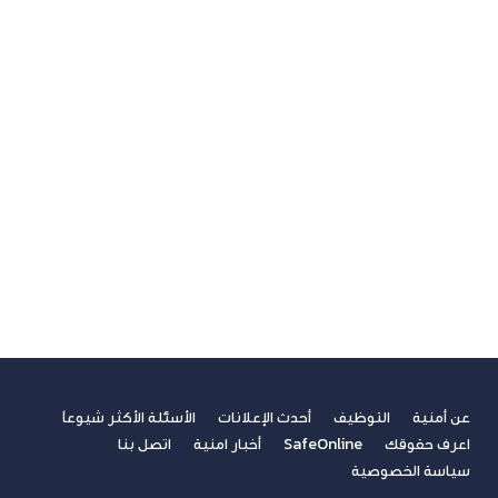
الامن السيبراني
الجيل الخامس
الخدمات المالية الرقمية
تسلية
تكنولوجيا
ريادة الأعمال
صحة
غير مصنف
فيديوهات
مسابقة الكتابة لطلاب الجامعات
مشاركات القراء
نصائح مهنية
عن أمنية
التوظيف
أحدث الإعلانات
الأسئلة الأكثر شيوعاً
اعرف حقوقك
SafeOnline
أخبار امنية
اتصل بنا
سياسة الخصوصية