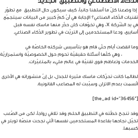
الذّكاء الاصطناعي والتطبيق الجديد
إذا وضعنا كلّ ما أسلفنا جانباً، كيف سيكون حال التطبيق مع تطوّر
تقنيات الذّكاء الصناعي؟ الإجابة هي أنّ كمّ كبير من البيانات سيتجمّع
في يد الشّركة X، وهي تخوّفات كان حذّر منها ماسك نفسه قبل
أسابيع، ودعا المستخدمين إلى التريّث في تطوير الذّكاء الصناعي.
وما انقضت أيام حتّى قام هو بتأسيس شركته الخاصّة في
الذّكاء
الصناعي
، وهي كلّها أسئلة حقيقيّة تحوم حول الخصوصيّة واستمراريّة
الخدمات وتعاظم قوى تقنيّة في عالم مليء بالمتغيّرات.
لطالما كانت تحرّكات ماسك مثيرة للجدل، بل إنّ منشوراته هي الأخرى
اتّسمت بعدم الاتزان وسبّبت له المصاعب القانونية.
[the_ad id=”36456″]
وقد تنجح خطّته في التطبيق الحلم وقد تلاقي رواجاً، لكن من الصّعب
تخيّل نجاحها بقاعدة المستخدمين نفسها الّتي نجحت منصّة تويتر في
كسبها.