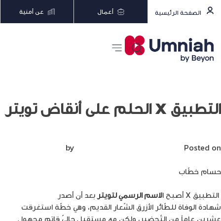
أعمال
عن أمنية
الصفحة الرئيسية
التطبيق X الحلم على أنقاض تويتر
Posted on
أغسطس 15, 2023
by
Mirna Mirna
حسام خطّاب
التطبيق X أصبح ا
لاسم الرسمي لتويتر
بعد أن أصدر
إيلون ماسك
شهادة الوفاة للطّائر الأزرق الشّعار القديم، وهي خطّة استغرقت
عشرين عاماً من التّحضير، ولكن مع مستقبل حاليّ قاتم مجهول