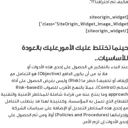
فكيف تم اختراقنا؟!”.
[siteorigin_widget
class=”SiteOrigin_Widget_Image_Widget”]
[/siteorigin_widget]
حينما تختلط عليك الأمورعليك بالعودة
للأساسيات..
عند البدء بالتفكير في الحصول على إحدى هذه الأدوات أو
الحلول
السيبرانية
فلا بُد من أن يكون الدافع (Objective) هو التعامل مع
(إيقاف أو تخفيف) خطر ما (Risk) وليس بغرض الحصول على أداة
تحكم (Control)، عملاً بالنهج الأقرب للصواب ((Risk-based
approach وما ينتج عنه من قراءة شاملة للمخاطر الأمنية والتقنية
للقطاع الذي تعمل به المؤسسة، وكنتيجة لهذا قد يتطلب التعامل
مع إحدى هذه المخاطر التعديل أو الإضافة على سياسات الشركة
وإجراءاتها (Policies and Procedures) أولاً ومن ثم الحصول على
إحدى الأدوات إن لزم الأمر.