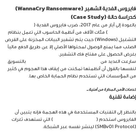
فايروس الفدية الشهير (WannaCry Ransomware)
كدراسة حالة (Case Study)
بالعودة إلى أيار من عام 2017، ضرب فايروس الفدية (
WannaCry
Ransomware
) مئات الآلاف من أنظمة الحاسوب التي تعمل بنظام
التشغيل (Windows) حيث يتم تشفير البيانات المخزنة على القرص
الصلب مما يمنع الوصول لمحتواها الأصلي إلا عن طريق الدفع مالياً
بغرض الحصول على مفتاح فك التشفير.
سارعت العديد من
الشركات المنتجة للحلول السيبرانية
بالتسويق
لنفسها بالقول أن أنظمتها تمكنت من إيقاف هذا الهجوم في كثير
من المؤسسات التي تستخدم نظام الحماية الخاص بها.
خدمات الأمن المدارة من أمنية..
اعرف أكثر
إضاءة تقنية
بالنظر إلى التقنيات المستخدمة في هذه الهجمة فإنه يتبين أن
الفايروس استخدم (
EternalBlue exploit
) التي تستهدف ثغرات
(SMBv01 Protocol) لينشر نفسه عبر الشبكة.