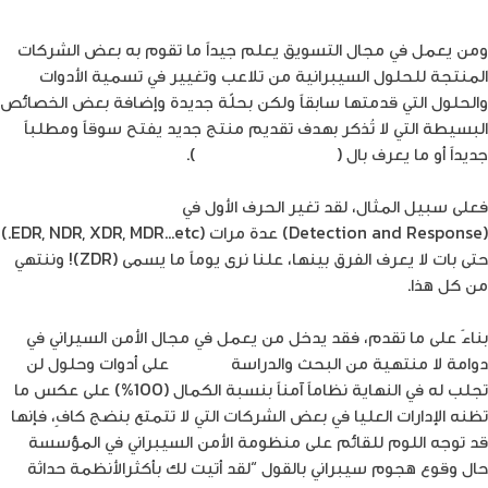
ومن يعمل في مجال التسويق يعلم جيداً ما تقوم به بعض الشركات
المنتجة للحلول السيبرانية من تلاعب وتغيير في تسمية الأدوات
والحلول التي قدمتها سابقاً ولكن بحلّة جديدة وإضافة بعض الخصائص
البسيطة التي لا تُذكر بهدف تقديم منتج جديد يفتح سوقاً ومطلباً
جديداً أو ما يعرف بال (
Demand Creation
).
فعلى سبيل المثال، لقد تغير الحرف الأول في
أدوات الكشف والاستجابة
(Detection and Response) عدة مرات (EDR, NDR, XDR, MDR…etc.)
حتى بات لا يعرف الفرق بينها، علنا نرى يوماً ما يسمى (ZDR)! وننتهي
من كل هذا.
بناءً على ما تقدم، فقد يدخل من يعمل في مجال الأمن السيراني في
دوامة لا منتهية من البحث والدراسة
والإنفاق
على أدوات وحلول لن
تجلب له في النهاية نظاماً آمناً بنسبة الكمال (100%) على عكس ما
تظنه الإدارات العليا في بعض الشركات التي لا تتمتع بنضج كافٍ، فإنها
قد توجه اللوم للقائم على منظومة الأمن السيبراني في المؤسسة
حال وقوع هجوم سيبراني بالقول “لقد أتيت لك بأكثرالأنظمة حداثة