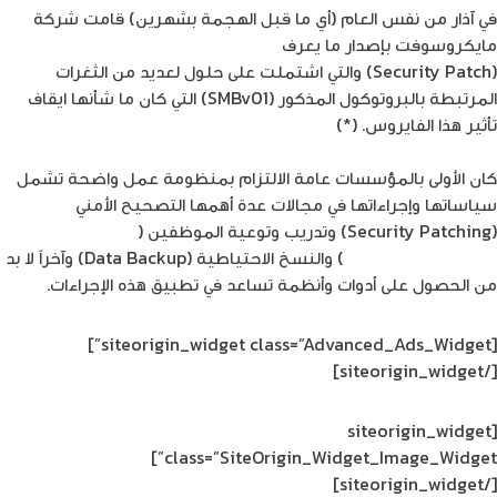
في آذار من نفس العام (أي ما قبل الهجمة بشهرين) قامت شركة
مايكروسوفت بإصدار ما يعرف
بنشرتها الشهرية للتصحيح الأمني
(Security Patch) والتي اشتملت على حلول لعديد من الثغرات
المرتبطة بالبروتوكول المذكور (SMBv01) التي كان ما شأنها ايقاف
تأثير هذا الفايروس. (*)
كان الأولى بالمؤسسات عامة الالتزام بمنظومة عمل واضحة تشمل
سياساتها وإجراءاتها في مجالات عدة أهمها التصحيح الأمني
(Security Patching) وتدريب وتوعية الموظفين (
Security
awareness training
) والنسخ الاحتياطية (Data Backup) وآخراً لا بد
من الحصول على أدوات وأنظمة تساعد في تطبيق هذه الإجراءات.
[siteorigin_widget class=”Advanced_Ads_Widget”]
[/siteorigin_widget]
[siteorigin_widget
class=”SiteOrigin_Widget_Image_Widget”]
[/siteorigin_widget]