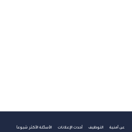
U ترند
آخر مستجدات التكنولوجيا
الاتصالات
الامن السيبراني
الجيل الخامس
الخدمات المالية الرقمية
تسلية
تكنولوجيا
ريادة الأعمال
صحة
غير مصنف
فيديوهات
مسابقة الكتابة لطلاب الجامعات
مشاركات القراء
نصائح مهنية
عن أمنية
التوظيف
أحدث الإعلانات
الأسئلة الأكثر شيوعاً