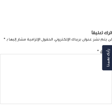
صفّح
Previous:
ITS: الموقع الذي تلتقي
Next:
ما مقدار المال الذي ينبغي
فيه الترجمة بالابتكار
إنفاقه لتأسيس شركة ناشئة
لمقالات
بنجاح؟
اترك تعليقاً
لن يتم نشر عنوان بريدك الإلكتروني.
الحقول الإلزامية مشار إليها بـ
*
التعليق
*
رأيك بهمنا