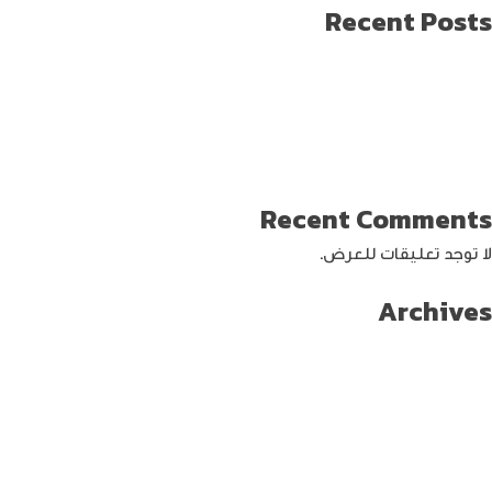
Recent Posts
طريقة العثور على ايفون مفقود
كيف تختار افضل لابتوب جيمنج؟
دليل شامل حول كيفية حماية حساب الفيس بوك من الاختراق
تحديث ماك ميني لإنتاج اصغر جهاز كمبيوتر من أبل
كيفية حماية الواي فاي … خطوات ونصائح
Recent Comments
لا توجد تعليقات للعرض.
Archives
سبتمبر 2024
أغسطس 2024
يوليو 2024
يونيو 2024
مايو 2024
أبريل 2024