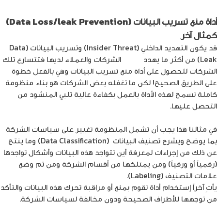
أداة منع تسريب البيانات (Data Loss/leak Prevention)
كمثال آخر
قد يكون التهديد الداخلي (Insider Threat) وتسريب البيانات (Data
Leak) من أكثر ما يهدد
بيانات
الشركات والعملاء لديها فتتسارع تلك
الشركات للحصول على أداة منع تسريب البيانات وهي بالفعل خطوة
على الطريق الصحيح! لكن ما تغفله بعض الشركات هو بناء منظومة
كاملة تسمح لهذه الأداة بالعمل بكفاءة عالية تلبي المنشود من
التحصل عليها.
في مثالنا هذا يجب أن تشمل المنظومة تغيير على سياسات الشركة
بما يوضح ويشرح تصنيف البيانات (Data Classification) وما ينتج
عن ذلك من إجراءات لمعرفة أين تتواجد هذه البيانات وأشكال تواجدها
(رقمياً أو ورقياً) ومن يمتلكها من أقسام الشركة ومن ثم وضع
علامات التصنيف (Labeling).
يأتِ آخراً إستخدام أداة تقوم بمنع أو مراقبة تحرك هذه البيانات والتأكد
من توجهها للأطراف الصحيحة ودون مخالفة لسياسات الشركة.