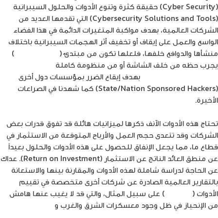
(Cyber Security) حقيقة كثرة وتنوع الأدوات والحلول السيبرانية
(Cybersecurity Solutions and Tools) التي تقدمها العديد من
الشركات العالمية، بهدف مواكبة المتغيرات الدائمة في هذا الفضاء
الواسع والعمل على إيقاف أو تخفيف أثر الهجمات السيبرانية باختلاف
منشأها والدوافع خلفها، فلعلها تكون من مبتدئ (
script kiddie
)
يجرب حظه من خلف الشاشة أو من منظومة كاملة
تخدم مصالح
قومية لدى بعض البلدان
بهدف إيقاع الضرر بمؤسسات دول أخرى
(State/Nation Sponsored Hackers) كما شهدنا في الصراعات
الأخيرة.
تحتاج هذه الأدوات الآنف ذكرها لميزانيات هائلة قد تفوق قدرات بعض
الشركات وقد تتعدى حجم العمل والأرباح المتوقعة من الاستثمار في
قطاع ما، مما يجعل الإنفاق للحصول على هذه الأدوات والحلول بعيداً
عن منطق العائد الناتج عن الاستثمار (Return on Investment). عداك
عن الحاجة لدراسة شاملة لهذه الأدوات والمقارنة بينها والاستعانة
بالتقارير العالمية الصادرة عن شركات أخرى متخصصة في تقييم
الأدوات (
Gartner
) على سبيل المثال، والتي قد لا يغيب عنها هامش
من الإنحياز في ظل وجود معسكرات الشرق والغرب و
دول عدم
الانحياز!