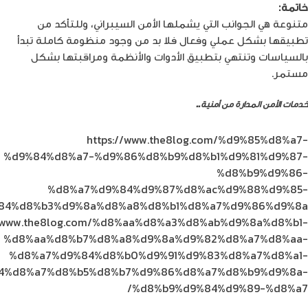
خاتمة:
متنوعة هي الجوانب التي يشملها الأمن السيبراني، وللتأكد من
تطبيقها بشكل عملي وفعال فلا بد من وجود منظومة كاملة تبدأ
بالسياسات وتنتهي بتطبيق الأدوات والأنظمة ومراقبتها بشكل
مستمر.
خدمات الأمن المدارة من أمنية..
اعرف أكثر
https://www.the8log.com/%d9%85%d8%a7-
%d9%84%d8%a7-%d9%86%d8%b9%d8%b1%d9%81%d9%87-
%d8%b9%d9%86-
%d8%a7%d9%84%d9%87%d8%ac%d9%88%d9%85-
84%d8%b3%d9%8a%d8%a8%d8%b1%d8%a7%d9%86%d9%8a/
//www.the8log.com/%d8%aa%d8%a3%d8%ab%d9%8a%d8%b1-
%d8%aa%d8%b7%d8%a8%d9%8a%d9%82%d8%a7%d8%aa-
%d8%a7%d9%84%d8%b0%d9%91%d9%83%d8%a7%d8%a1-
4%d8%a7%d8%b5%d8%b7%d9%86%d8%a7%d8%b9%d9%8a-
%d8%b9%d9%84%d9%89-%d8%a7/