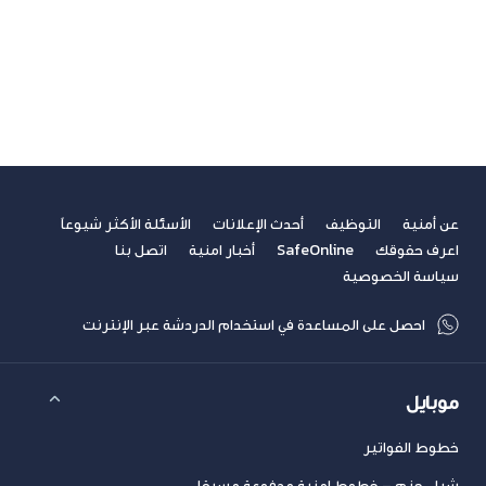
غير مصنف
فيديوهات
مسابقة الكتابة لطلاب الجامعات
مشاركات القراء
نصائح مهنية
عن أمنية
التوظيف
أحدث الإعلانات
الأسئلة الأكثر شيوعاً
اعرف حقوقك
SafeOnline
أخبار امنية
اتصل بنا
سياسة الخصوصية
احصل على المساعدة في استخدام الدردشة عبر الإنترنت
موبايل
خطوط الفواتير
شراء حزم – خطوط امنية مدفوعة مسبقا