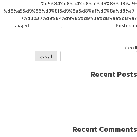
%d9%84%d8%b4%d8%b1%d9%83%d8%a9-
%d8%a5%d9%86%d9%81%d9%8a%d8%af%d9%8a%d8%a7-
%d8%a7%d9%84%d9%85%d9%8a%d8%aa%d8%a7/
Posted in
آخر مستجدات التكنولوجيا
,
مشاركات القراء
Tagged
on
ملهم
Leave a Comment
الميتافيرس:
التعبير
البحث
النهائي
البحث
للتكنولوجيا
الاجتماعية
Recent Posts
طريقة العثور على ايفون مفقود
كيف تختار افضل لابتوب جيمنج؟
دليل شامل حول كيفية حماية حساب الفيس بوك من الاختراق
تحديث ماك ميني لإنتاج اصغر جهاز كمبيوتر من أبل
كيفية حماية الواي فاي … خطوات ونصائح
Recent Comments