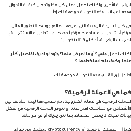
الرقمية الأخرى ولكنك تجهل معنى كل هذا وتجهل كيفية التدوال
بهذه العملات هذه التدوينة موجهة لك إذاً
في ظل السرعة الرهيبة التي يعرفها العالم ووسط التطور الهائل
مؤخراً، يتبادر إلى مسامعك مؤخراً مصطلح التداول أو الإستثمار في
العملات الرقمية، أو كلمة “البتكوين”
لكنك تجهل
ماهي؟ أو ما الغرض منها؟ وتود لو تعرف تفاصيل أكثر
عنها وكيف يتم استخدامها ؟
إذاً عزيزي القارئ هذه التدوينة موجهة لك..
فما هي العملة الرقمية؟
العملة الرقمية هي عملة إلكترونية، تم تصميمها ليتم تبادلها بين
الأشخاص في معاملات افتراضية، و تتوفّر العملة الرقمية في شكل
بيانات بحيث لا يمكن الاحتفاظ بها بين يديك أو في خزانتك.
كما أن العملات الرقمية أو cryptocurrency تمكّنك من شراء