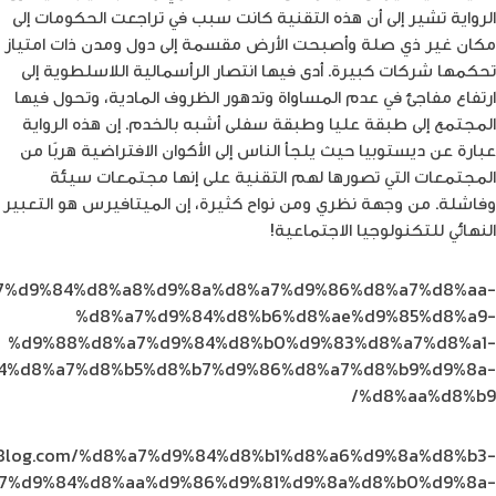
الرواية تشير إلى أن هذه التقنية كانت سبب في تراجعت الحكومات إلى
مكان غير ذي صلة وأصبحت الأرض مقسمة إلى دول ومدن ذات امتياز
تحكمها شركات كبيرة. أدى فيها انتصار الرأسمالية اللاسلطوية إلى
ارتفاع مفاجئ في عدم المساواة وتدهور الظروف المادية، وتحول فيها
المجتمع إلى طبقة عليا وطبقة سفلى أشبه بالخدم. إن هذه الرواية
عبارة عن ديستوبيا حيث يلجأ الناس إلى الأكوان الافتراضية هربًا من
المجتمعات التي تصورها لهم التقنية على إنها مجتمعات سيئة
وفاشلة. من وجهة نظري ومن نواح كثيرة، إن الميتافيرس هو التعبير
النهائي للتكنولوجيا الاجتماعية!
8%a7%d9%84%d8%a8%d9%8a%d8%a7%d9%86%d8%a7%d8%aa-
%d8%a7%d9%84%d8%b6%d8%ae%d9%85%d8%a9-
%d9%88%d8%a7%d9%84%d8%b0%d9%83%d8%a7%d8%a1-
4%d8%a7%d8%b5%d8%b7%d9%86%d8%a7%d8%b9%d9%8a-
%d8%aa%d8%b9/
the8log.com/%d8%a7%d9%84%d8%b1%d8%a6%d9%8a%d8%b3-
7%d9%84%d8%aa%d9%86%d9%81%d9%8a%d8%b0%d9%8a-