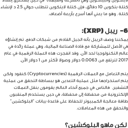
كتلة بتكوين 10 دقائق، فإن كتلة لايتكوين تتطلب حوالي 2.5 د لإنشاء
كتلة ـ وهو ما يعني أنها أسرع بأربعة أضعاف.
6- ريبل (XRP):
يمكننا وصف الريبل بأنه الجيل القادم من شبكات الدفع. تم إنشاؤه
في الأصل للمشاركة مع قادة الصناعة المالية، وهي عملة رائدة في
عالم التكنولوجيا لحد الآن. وقد انفجرت هذه العملة الرقمية في عام
2017 لترتفع من 0.0063 دولار وصولا لأكثر من 1 دولار الآن.
يتم التعامل مع العملات الرقمية (Cryptocurrencies) كنقود ولكن
يتم استخراجها مثل عملية التعدين هو ببساطة التحقق من عملية
التشفير. فالناس في جميع أنحاء العالم يقومون بنقل العملات
الإلكترونية من محفظة إلى محفظة، في حين يستخدم المنقبون
طاقة معالجة الكمبيوتر للحفاظ على قاعدة بيانات “البلوكشين”
والتحقق من هذه المعاملات.
لكن ماهو البلوكشين؟