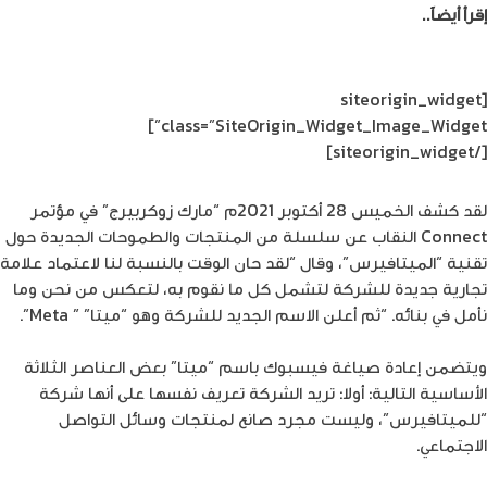
إقرأ أيضاً..
الميتافيرس في طريقه للهيمنة على العالم، هل أنت
مستعدّ؟
[siteorigin_widget
class=”SiteOrigin_Widget_Image_Widget”]
[/siteorigin_widget]
لقد كشف الخميس 28 أكتوبر 2021م “مارك زوكربيرج” في مؤتمر
Connect النقاب عن سلسلة من المنتجات والطموحات الجديدة حول
تقنية “الميتافيرس”، وقال “لقد حان الوقت بالنسبة لنا لاعتماد علامة
تجارية جديدة للشركة لتشمل كل ما نقوم به، لتعكس من نحن وما
نأمل في بنائه. “ثم أعلن الاسم الجديد للشركة وهو “ميتا” ” Meta”.
ويتضمن إعادة صياغة فيسبوك باسم “ميتا” بعض العناصر الثلاثة
الأساسية التالية: أولا: تريد الشركة تعريف نفسها على أنها شركة
“للميتافيرس”، وليست مجرد صانع لمنتجات وسائل التواصل
الاجتماعي.