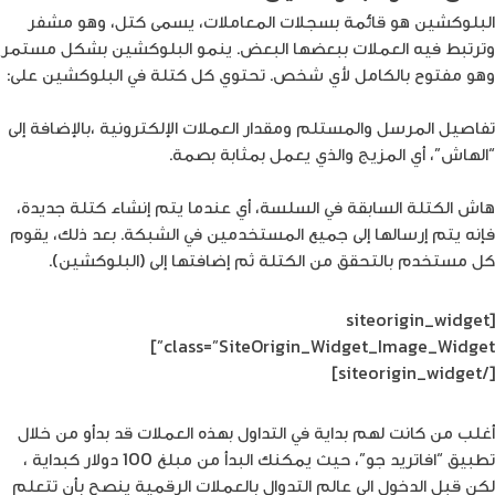
البلوكشين هو قائمة بسجلات المعاملات، يسمى كتل، وهو مشفر
وترتبط فيه العملات ببعضها البعض. ينمو البلوكشين بشكل مستمر
وهو مفتوح بالكامل لأي شخص. تحتوي كل كتلة في البلوكشين على:
تفاصيل المرسل والمستلم ومقدار العملات الإلكترونية ،بالإضافة إلى
“الهاش”، أي المزيج والذي يعمل بمثابة بصمة.
هاش الكتلة السابقة في السلسة، أي عندما يتم إنشاء كتلة جديدة،
فإنه يتم إرسالها إلى جميع المستخدمين في الشبكة. بعد ذلك، يقوم
كل مستخدم بالتحقق من الكتلة ثم إضافتها إلى (البلوكشين).
[siteorigin_widget
class=”SiteOrigin_Widget_Image_Widget”]
[/siteorigin_widget]
أغلب من كانت لهم بداية في التداول بهذه العملات قد بدأو من خلال
تطبيق “افاتريد جو”، حيث يمكنك البدأ من مبلغ 100 دولار كبداية ،
لكن قبل الدخول الى عالم التدوال بالعملات الرقمية ينصح بأن تتعلم