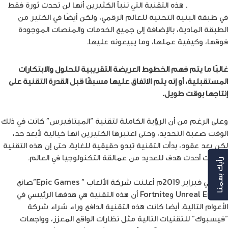
Metaverse”
. هذه التقنية التي تنبأ الكثيرين أنها لن تحدث ثورة فقط
في طبقة البنية التحتية للعالم الرقمي، ولكن أيضًا في الكثير من
الطبقة المادية، بالإضافة إلى جميع الخدمات والمنصات الموجودة
فوقها، وكيفية عملها، وما يبيعونه عليها.
غالبًا ما يتم فهم الخطوط العريضة التقريبية للحلول والابتكارات
المستقبلية، أو إنه يتم الاتفاق عليها مسبقًا قبل القدرة التقنية على
إنتاجها بوقت طويل.
وعلى الرغم من أن الرؤية الكاملة لتقنية “الميتافيرس” كانت في ذلك
الوقت صعبة التحديد، وحتى اعتبرها الكثيرين انها خيالية لأبعد حد،
لكن بعد عقود، بدأت التقنية تبدو حقيقية للغاية. حتى إن هذه التقنية
أصبحت أحدث هدف للعديد من عمالقة التكنولوجيا في العالم.
رأيك بهمنا
مثلا في فبراير 2019م أعلنت شركة الألعاب ” Epic Games”صانع
Unreal Engine وFortnite أن هذه التقنية هي هدفها الرئيسي في
الأعوام التالية. أيضا كانت هذه التقنية الدافع وراء شراء شركة
“فيسبوك” للتقنيات التالية مثل نظارات الواقع المعزز، وواجهات