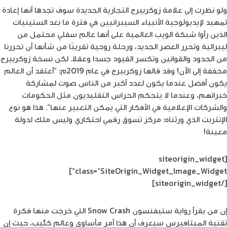
ولو نظرت إلى علامة زوكربيرج التجارية الجديدة سوف تجدها أنها إعادة
تمهيد لإيديولوجية الأنبياء السيبرانيين في فترة ما بعد الستينيات
الذين رأوا شبكة الويب العالمية على أنها عالم سفلي محتمل من
ليبرالية وتحرر العصر الجديد، ورحلة روحية تقريبًا من شأنها أن تحررنا
من الحدود والقوانين وتكسر القيود جسدا وعقلا. لكن نسخة زوكربيرج
مخففة إلى الآن! وقد قالها زوكربيرج في عام 2019م: “أعتقد أن العالم
يكون أفضل عندما يكون لعدد أكبر من الناس صوت لمشاركة
خبراتهم، وعندما لا يتحكم الحراس التقليديون مثل الحكومات
والشركات الإعلامية في الأفكار التي يمكن التعبير عنها”. هذا هو نوع
الإنترنت الذي ورثناه: مركز تسوق رقمي احتكاري وليس ملك لدولة
معينة!
[siteorigin_widget
class=”SiteOrigin_Widget_Image_Widget”]
[/siteorigin_widget]
إن من يقرأ رواية ستيفنسون Snow Crash التي خرجت منها فكرة
تقنية الميتافيرس سيعرف أن هذا أمر مأساوي وعالم كئيب، حيث إن