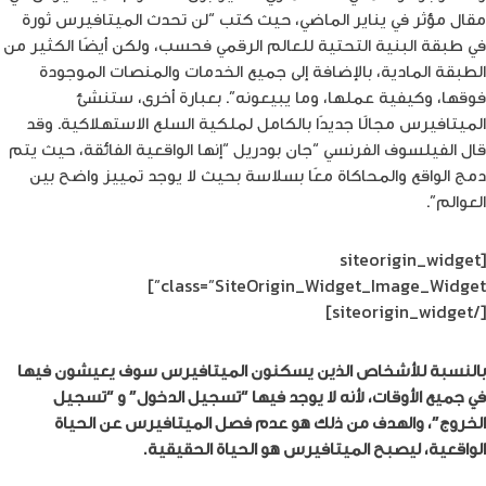
مقال مؤثر في يناير الماضي، حيث كتب “لن تحدث الميتافيرس ثورة
في طبقة البنية التحتية للعالم الرقمي فحسب، ولكن أيضًا الكثير من
الطبقة المادية، بالإضافة إلى جميع الخدمات والمنصات الموجودة
فوقها، وكيفية عملها، وما يبيعونه”. بعبارة أخرى، ستنشئ
الميتافيرس مجالًا جديدًا بالكامل لملكية السلع الاستهلاكية. وقد
قال الفيلسوف الفرنسي “جان بودريل “إنها الواقعية الفائقة، حيث يتم
دمج الواقع والمحاكاة معًا بسلاسة بحيث لا يوجد تمييز واضح بين
العوالم”.
[siteorigin_widget
class=”SiteOrigin_Widget_Image_Widget”]
[/siteorigin_widget]
بالنسبة للأشخاص الذين يسكنون الميتافيرس سوف يعيشون فيها
في جميع الأوقات، لأنه لا يوجد فيها “تسجيل الدخول” و “تسجيل
الخروج”، والهدف من ذلك هو عدم فصل الميتافيرس عن الحياة
الواقعية، ليصبح الميتافيرس هو الحياة الحقيقية.