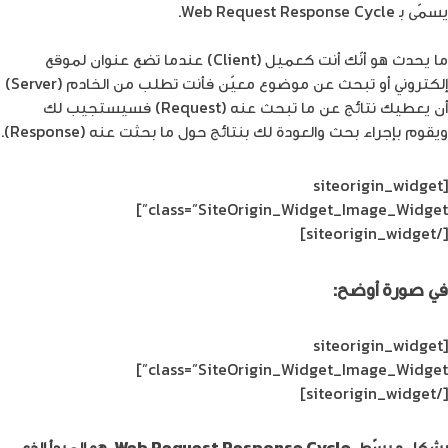
يسمّى بـ Web Request Response Cycle.
ما يحدث هو أنّك أنت كـعميل (Client) عندما تضع عنوان لموقع
إلكتروني أو تبحث عن موضوع معيّن فأنت تطلب من الخادم (Server)
أن يعطيك نتائج عن ما تبحث عنه (Request) فسيستجيب لك
ويقوم بإجراء بحث والعودة لك بنتائج حول ما بحثت عنه (Response).
[siteorigin_widget
class=”SiteOrigin_Widget_Image_Widget”]
[/siteorigin_widget]
في صورة أوضح:
[siteorigin_widget
class=”SiteOrigin_Widget_Image_Widget”]
[/siteorigin_widget]
بشكل مبسّط، Web Request Response Cycle، هو المبدأ الذي