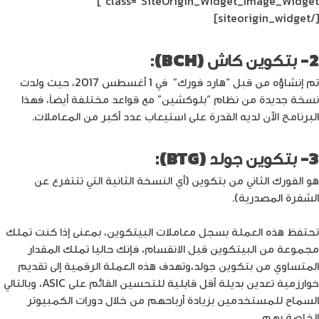
class=”SiteOrigin_Widget_Image_Widget”]
[/siteorigin_widget]
2- بتكوين كاش (BCH)
:
تم إنشاؤه من قبل “هارد فورك” في 1 أغسطس 2017، حيث ولدت
نسخة جديدة من نظام “بلوكشين” مع قواعد مختلفة أيضاً، فهذا
البرنامج الآن لديه القدرة على استيعاب عدد أكبر من المعاملات.
3- بتكوين جولد (BTG):
هو الفورك الثاني من بتكوين (أي النسخة الثانية التي تتتفرع عن
الشفرة المصدرية).
تحتفظ هذه العملة بسجل معاملات البيتكوين، بمعنى إذا كنت تملك
مجموعة من البيتكوين قبل الانقسام، فإنك حاليا تملك المقدار
المتساوي من بتكوين جولد،وتهدف هذه العملة الرقمية إلى تقديم
خوارزمية تعدين بديلة أقل قابلية للتحسين القائم على ASIC، وبالتالي
السماح للمستخدمين بزيادة أرباحهم من خلال دورات الكمبيوتر
الخاصة بهم.