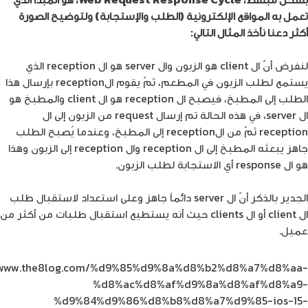
تعمل به المواقع الإلكترونية (الطلب والإستجابة) ولتوضيح الصورة
أكثر دعنا نأخذ المثال التالي:
لنفرض أنّ ال client هو الزبون وال server هو ال reception الذي
يستمع لطلب الزبون في المطعم، ثمّ يقوم الreception بإرسال هذا
الطلب إلى المطبخ، فيصبح ال reception هو ال client والمطبخ هو
ال server، في هذه الحالة تم إرسال request من الزبون إلى ال
reception ثمّ من الreception إلى المطبخ، وعندما يُصبح الطلب
جاهز يبعثه المطبخ إلى ال reception وال reception إلى الزبون وهذا
هو ال response أي الاستجابة لطلب الزبون.
الجدير بالذكر أنّ ال server دائماً جاهز وعلى استعداد لاستقبال طلب
ال client أو ال clients حيث أنه يستطيع استقبال طلبات من أكثر من
عميل.
//www.the8log.com/%d9%85%d9%8a%d8%b2%d8%a7%d8%aa-
%d8%ac%d8%af%d9%8a%d8%af%d8%a9-
%d9%84%d9%86%d8%b8%d8%a7%d9%85-ios-15-