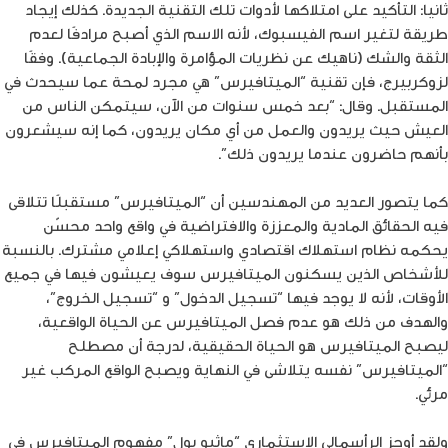
ثانيا: التأكيد على امتلاكها لأدوات تلك التقنية الجديدة. كذلك إيجاد
طريقة لتغير اسم الفيسبوك، لأنه الاسم الذي أصبح مرادفًا لعدم
الثقة والشك (ناهيك عن نظريات المؤامرة والإبادة الجماعية). وفقًا
لزوكربيرج، فإن تقنية “الميتافيرس” هي مجرد لمحة عما سيحدث في
المستقبل. وقال: “بعد خمس سنوات من الآن، سيتمكن الناس من
العيش حيث يريدون والعمل من أي مكان يريدون، كما إنه سيشعرون
بأنهم حاضرون عندما يريدون ذلك”.
كما يتصور العديد من المهندسين أن “الميتافيرس” مستقبلًا تتلاقى
فيه الحقائق المادية والمعززة والافتراضية في واقع واحد محسّن
يحكمه نظام استهلاك اقتصادي واستهلاكي إعلامي مشترك. بالنسبة
للأشخاص الذين يسكنون الميتافيرس سوف يعيشون فيها في جميع
الأوقات، لأنه لا يوجد فيها “تسجيل الدخول” و “تسجيل الخروج”،
والهدف من ذلك هو عدم فصل الميتافيرس عن الحياة الواقعية،
ليصبح الميتافيرس هو الحياة الحقيقية، لدرجة أن مصطلح
“الميتافيرس” نفسه يتلاشى في النهاية ويصبح الواقع المركب غير
مرئي.
ولقد أوجز الرأسمالي الاستثماري “ماثيو بول” مفهوم الميتافيرس في