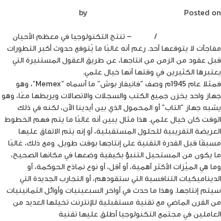
عن
Posted on
فبراير 2, 2022
by
Mirna Mirna
العملة
الرقمية
غدقا – د. غادة عامر
/
ملهم
– تنتج التكنولوجيا في معظم الأحيان
مفاجآت لا يتوقعها أحد. رغم أنه غالبًا ما يُتوقع حدوث أكبر التطورات
قبل عقود من الزمن من انتاجها، عن طريق العقول المستنيرة التي
يعتبرها الكثيرين في وقتها أنها خيال علمي.
فمثلا عام 1945م وصف “فانيفار بوش” ما أسماه “Memex”، وهو
جهاز واحد يخزن جميع الكتب والسجلات والاتصالات ويربطها معًا، وهو
يشبه جهاز “التاب” أو المحمول الذي بين أيدينا الآن، لكنه في ذلك
الوقت كان خيال علمي. هذا مثال يبين أنه غالبًا ما يتم فهم الخطوط
العريضة التقريبية للحلول المستقبلية، أو إنه يتم الاتفاق عليها
مسبقًا قبل القدرة التقنية على إنتاجها بوقت طويل. ومع ذلك، غالبًا
ما يكون من المستحيل التنبؤ بكيفية وضعها في مكانها الصحيح،
وما هي الميّزات الأكثر أهمية، أو أقل، أو نوع نماذج الحوكمة، أو
الديناميكيات التنافسية التي ستقودهم، أو التجارب الجديدة التي
سيتم إنتاجها. وهذا ما حدث في أواخر السبعينيات وأوائل الثمانينيات
من القرن الماضي مع تقنية مستقبلية للإنترنت تخيلها العديد من
العاملين في مجتمع التكنولوجيا أطلق عليها تقنية
“ميتافيرس” ”