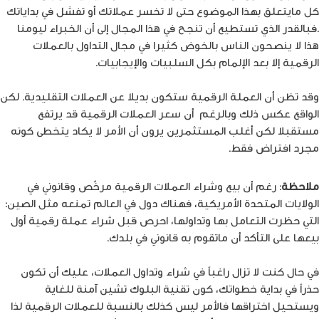
كل مايتعلق بهذا الموضوع حتى لا تخسر عملاتك أو تفشل في بداياتك
.فبالقدر الذي تستطيع أن تنجح في هذا المجال إلى أن الخبراء ليومنا
هذا لا ينصحون الناس بالخوض كثيرا في مجال التداول بالعملات
الرقمية إلا بعد الإلمام بكل السلبيات والإيجابيات.
وقد تظن أن العملة الرقمية ستكون بديلا عن العملات التقليدية. لكن
الواقع عكس ذلك وبالرغم أن سعر العملات الرقمية قد يرتفع
مستقبلا لكن أغلب المستثمرين يرون أن الأمر لا يكاد يتخطى كونه
مجرد افتراض فقط.
ملاحظة
: رغم أن بيع وشراء العملات الرقمية مرخّص وقانوني في
الولايات المتحدة الأمريكية، فهناك دول في العالم تمنعه مثل الصين:
التي حظرت التعامل بها وتداولها، احرص قبل شراء عملة رقمية أول
بيعها على التأكد أن ماتقوم به قانوني في بلدك.
في حال كنت لا تزال راغباً في شراء وتداول العملات، عليك أن تكون
حذراً في بداية خطواتك، كون تقنية البلوك تشين آمنة للغاية
ويستحيل اختراقها فالأمر ليس كذلك بالنسبة للعملات الرقمية لذا