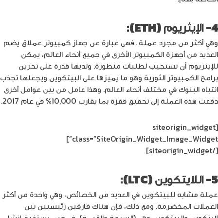
4- الإيثريوم (ETH):
وهي أكثر من مجرد عملة ـ فهي عبارة عن جهاز كمبيوتر عملاق يضم
العديد من أجهزة الكمبيوتر الأخرى في جميع أنحاء العالم، يمكن
للإيثريوم أن تستجيب لطلبات متطورة. ولديها قدرة على تخزين
برامج الكمبيوتر الثورية وهو ما يميزها على البيتكوين ويجعلها تجذب
انتباه البنوك في مختلف أنحاء العالم. وهذا عامل من بين عوامل أخرى
دفعت هذه العملة إلى تحقيق قفزة بما يقارب 10,000% في عام 2017.
[siteorigin_widget
class=”SiteOrigin_Widget_Image_Widget”]
[/siteorigin_widget]
5- اللايتكوين (LTC):
عملة مشابه للبيتكوين في العديد من الخصائص، وهي واحدة من أكثر
العملات المخضرمة. ومع ذلك، فإن هناك فارقين رئيسيين بين
لايتكوين والبيتكوين وهي (السرعة والقيمة) في حين يستغرق إنشاء