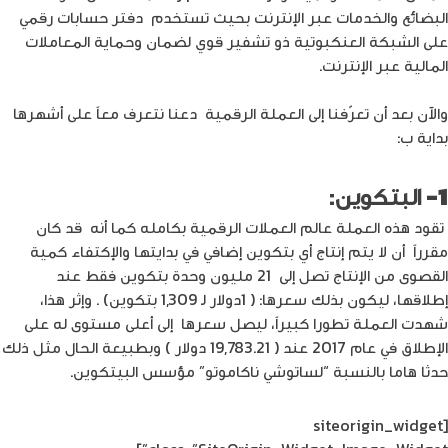
البضائع والخدمات عبر الإنترنت بحيث تستخدم دفتر حسابات رقمي
على الشبكة العنكبوتية ذو تشفير قوي لضمان وحماية المعاملات
المالية عبر الإنترنت.
والآن بعد أن تعرّفنا إلى العملة الرقمية دعنا نتعرف معاً على أشهرها
بداية ب:
1- البتكوين
:
تقود هذه العملة عالم العملات الرقمية بكامله كما أنه قد كان
مقرراً أن لا يتم إنتاج أي بتكوين إضافي في بدايتها والإكتفاء كمية
القصوى من الإنتاج تصل إلى 21 مليون وحدة بتكوين فقط عند
إطلاقها، ليكون بذلك سعرها: ( 1دولار لـ 1,309 بتكوين) . وإثر هذا،
شهدت العملة تطورا كبيراً، ليصل سعرها إلى أعلى مستوى له على
الإطلاق في عام 2017 عند ( 19,783.21 دولار ) وبطبيعة الحال مثل ذلك
حدثا هاما بالنسبة “لساتوشي ناكاموتو” مؤسس البيتكوين.
[siteorigin_widget