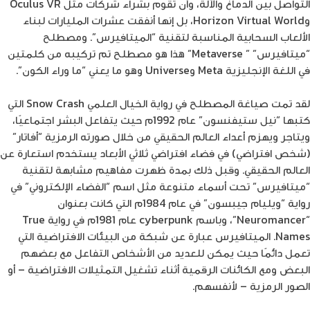
التواصل بين الدماغ والآلة، وأن تقوم بشراء شركات مثل Oculus VR
وHorizon Virtual World، بل إنها أنفقت عشرات المليارات لبناء
الألعاب السحابية المناسبة لتقنية “الميتافيرس”. ومصطلح
“ميتافيرس” ” Metaverse” هذا هو مصطلح تم تركيبه من كلمتين
في اللغة الإنجليزية Meta وUniverse وهو ما يعني “ما وراء الكون”.
لقد تمت صياغة المصطلح في رواية الخيال العلمي Snow Crash التي
كتبها “نيل ستيفنسون” عام 1992م حيث يتفاعل البشر اجتماعيًا،
ويتاجر ويهزم أعداء العالم الحقيقي من خلال صورته الرمزية “أفاتار”
(شخص افتراضي) في فضاء افتراضي ثلاثي الأبعاد يستخدم استعارة عن
العالم الحقيقي. وقبل ذلك بمدة ظهرت مفاهيم مشابهة لتقنية
“ميتافيرس” تحت أسماء متنوعة مثل اسم “الفضاء الإلكتروني” في
رواية “ويليام جيبسون” في عام 1984م التي كانت بعنوان
“Neuromancer”، وباسم cyberpunk عام 1981م في رواية True
Names. الميتافيرس عبارة عن شبكة من البيئات الافتراضية التي
تعمل دائمًا حيث يمكن للعديد من الأشخاص التفاعل مع بعضهم
البعض ومع الكائنات الرقمية أثناء تشغيل التمثيلات الافتراضية – أو
الصور الرمزية – لأنفسهم.