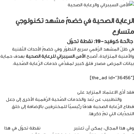
الرعاية الصحية في خضمّ مشهد تكنولوجي
متسارع
جائحة كوفيد-19: نقطة تحوّل
في ظلّ المشهد الرّقمي سريع التطوّر وفي خضمّ الأحداث التّقنية
والأمنية المتزايدة، أصبح
الأمن السيبراني للرعاية الصحية
بهدف حماية
بيانات المرضى مصدر قلق كبير لمقدّمي خدمات الرّعاية الصّحية.
[the_ad id=”36456″]
فقد أدّى الاعتماد المتزايد على
السّجلات الصّحية الإلكترونيّة
EHRs
والتطبيب عن بُعد والخدمات الصّحية الرّقمية الأخرى إلى جعل
قطاع الرّعاية الصحية هدفًا رئيسيّاً للمخترقين بالإضافة إلى خلق
التحدّيات التي تمّ ذكرها.
وفي هذا المجال، يمكن أن تعتبر
جائحة كوفيد 19
نقطة تحوّل في هذا