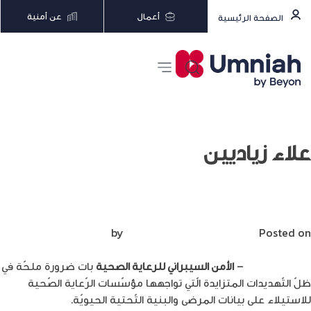
أعمال
عن أمنية
الصفحة الرئيسية
علاء زياديين
ما ضرورة الأمن السيبراني للرعاية الصحية؟
Posted on
يوليو 19, 2023
by
Mirna Mirna
م .علاء زيادين
–
الأمن السيبراني للرعاية الصحية
بات ضرورة ملحّة في
ظلّ التّهديدات المتزايدة الّتي تواجهها مؤسّسات الرّعاية الصّحية
للاستيلاء على بيانات المرضى والبنية التّحتية الحيويّة.