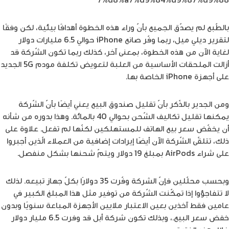
بالطّبع لم يصدّق الجميع بأنّ وراء هذه الخطوة أهدافًا بيئية، لكن وفقًا
لتقرير ديلي ميل، ربما وفّر صانع iPhone حوالي 6.5 مليارات دولار
لغاية الآن من هذه الخطوة، بمعنى آخر، كذلك ربما تكون الشّركة قد
أزالت الملحقات الأساسية من العلبة لتعويض تكلفة مودم 5G الجديد
على أجهزة iPhone الخاصة بها.
ومن الجدير بالذّكر بأنّ تقليل صندوق البيع يعني أيضًا بأنّ الشّركة
يمكنها تقليل تكاليف الشّحن بحوالي 40 بالمائة. وهذا بدوره من شأنه
أن يخفّض سعر بيع الهاتف للمستهلكين لكنّها لم تفعل. علاوة على
ذلك، تتلقّى الشّركة الآن أيضًا إيرادات إضافية من العملاء الّذين أجبروا
على شراء AirPods بمبلغ 19 دولار ويتمّ شحنها بشكل منفصل.
وبحسب محلّلين فإنّ الشركة وفّرت 35 دولارًا بكلّ جهاز تبيعه. لذلك
لا تتفاجؤوا إذا تمكّنت الشّركة من توفير مثل هذا المبلغ الكبير في
عامين فقط آخذين بعين الاعتبار ملايين الأجهزة المباعة سنويًا وبدون
خفض سعر البيع.، وبذلك تكون شركة أبل قد وفرت 6.5 مليار دولار