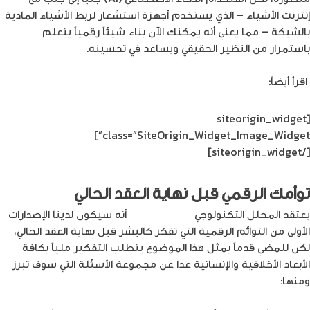
إنترنت الأشياء – الذي يستخدم أجهزة استشعار لربط الأشياء المادية
بالشبكة – مما يعني أنه يمكنك الآن بناء شيئاً رقمياً يتعلم
باستمرار من النظير الحقيقي ويساعد في تحسينه
.
اقرأ أيضاً:
هل الذّكاء الاصطناعي يمتلك مشاعر؟
[siteorigin_widget
class=”SiteOrigin_Widget_Image_Widget”]
[/siteorigin_widget]
توأمك الرقمي قبل نهاية العقد الحالي
يعتقد المحلل التكنولوجي
Rob Enderle
أنه سيكون لدينا الإصدارات
الأولى من التوائم الرقمية التي تفكر كالبشر قبل نهاية العقد الحالي،
لكن للمضي قدماً بمثل هذا الموضوع يتطلب التفكير ملياً بكافة
الأبعاد الأخلاقية والإنسانية عدا عن مجموعة الأسئلة التي سوف تبرز
ومنها
: