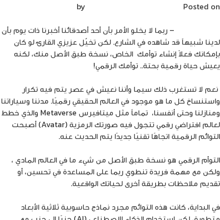
للرعاية
Posted on
يونيو 23, 2022
by
Mirna Mirna
الصحية؟
م.علاء زيادين
–
ربما لا يخلو الأمر بأن أحد أصدقائنا أخبرنا ذات يوم بأن
لدينا شبيهاً قد شاهده في الشارع
.
لكن تخيّل عزيزي القارئ لو كان
بإمكانك فعلاً إنشاء توأمك الخاص، نسخة طبق الأصل منك، لكنه
يعيش حياة رقمية بحتة.. توأمك الرقمي!
نعم لا تستغرب ذلك سيما وأننا نعيش في عصر يتم فيه تكرار
واستنساخ كل ما هو موجود في العالم الحقيقي رقميًا
.
مدننا وسياراتنا
ومنازلنا وحتى أنفسنا
،
تماماً مثل ميتافيرس
Metaverse
والذي خطط
لعالم افتراضي رقمي تتجول فيه صورتك الرمزية
(Avatar)
أصبحت
التوائم الرقمية اتجاهًا تقنيًا جديدًا يتم الحديث عنه
.
التوأم الرقمي هو نسخة طبق الأصل من شيء ما في العالم المادي ،
ولكن مع مهمة فريدة تنطوي ربما على المساعدة في تحسين، أو
تقديم ملاحظات بطريقة أخرى لحياتك الواقعية
.
في البداية، كانت هذه التوائم مجرد نماذج حاسوبية ثلاثية الأبعاد
متطورة، لكن استخدام الذكاء الاصطناعي
(AI)
جنبًا إلى جنب مع