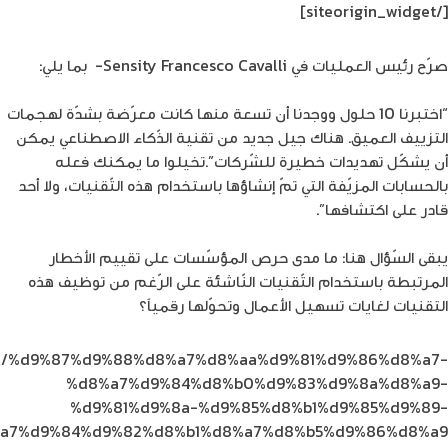
[/siteorigin_widget]
صرّح رئيس العمليات في Sensity Francesco Cavalli- بما يلي:
“اختبرنا 10 حلول ووجدنا أن تسعة منها كانت معرّضة بشدّة لهجمات
التزييف العميق. هناك جيل جديد من تقنية الذّكاء الاصطناعي يمكن
أن يشكّل تهديدات خطيرة للشّركات”.تخيلوا ما يمكنك فعله
بالحسابات المزيّفة التي تمّ إنشاؤها باستخدام هذه التّقنيات، ولا أحد
قادر على اكتشافها”.
يبقى السّؤال هنا: ما مدى حرص المؤسّسات على تقييم الأخطار
المرتبطة باستخدام التّقنيات النّاشئة على الرّغم من توظيف هذه
التقنيات لغايات تسهيل الأعمال وتحوّلها رقمياً؟
.com/%d9%87%d9%88%d8%a7%d8%aa%d9%81%d9%86%d8%a7-
%d8%a7%d9%84%d8%b0%d9%83%d9%8a%d8%a9-
%d9%81%d9%8a-%d9%85%d8%b1%d9%85%d9%89-
a7%d9%84%d9%82%d8%b1%d8%a7%d8%b5%d9%86%d8%a9/