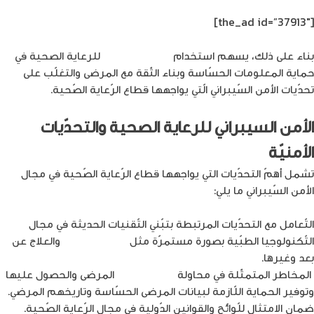
[the_ad id=”37913″]
بناء على ذلك، يسهم استخدام
الأمن السيبراني
للرعاية الصحية في
حماية المعلومات الحسّاسة وبناء الثّقة مع المرضى والتغلّب على
تحدّيات الأمن السّيبراني الّتي يواجهها قطاع الرّعاية الصّحية.
الأمن السيبراني للرعاية الصحية والتحدّيات
الأمنيّة
تشمل أهمّ التحدّيات التي يواجهها قطاع الرّعاية الصّحية في مجال
الأمن السّيبراني ما يلي:
التّعامل مع التحدّيات المرتبطة بتبّني التّقنيات الحديثة في مجال
التّكنولوجيا الطبّية بصورة مستمرّة مثل
إنترنت الأشياء
والعلاج عن
بعد وغيرها.
المخاطر المتمثّلة في محاولة
اختراق بيانات
المرضى والحصول عليها
وتوفير الحماية اللّازمة لبيانات المرضى الحسّاسة وتاريخهم المرضي.
ضمان الامتثال للّوائح والقوانين الدّولية في مجال الرّعاية الصّحية.