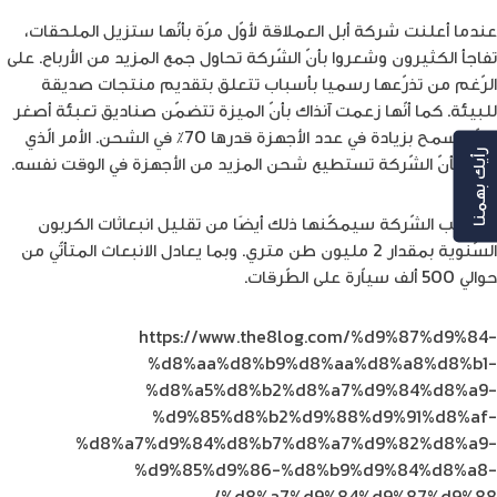
عندما أعلنت شركة أبل العملاقة لأوّل مرّة بأنّها ستزيل الملحقات،
تفاجأ الكثيرون وشعروا بأنّ الشّركة تحاول جمع المزيد من الأرباح. على
الرّغم من تذرّعها رسميا بأسباب تتعلق بتقديم منتجات صديقة
للبيئة. كما أنّها زعمت آنذاك بأنّ الميزة تتضمّن صناديق تعبئة أصغر
ممّا يسمح بزيادة في عدد الأجهزة قدرها 70٪ في الشحن. الأمر الّذي
رأيك بهمنا
يعني بأنّ الشّركة تستطيع شحن المزيد من الأجهزة في الوقت نفسه.
وبحسب الشّركة سيمكّنها ذلك أيضًا من تقليل انبعاثات الكربون
السّنوية بمقدار 2 مليون طن متري. وبما يعادل الانبعاث المتأتّي من
حوالي 500 ألف سياّرة على الطّرقات.
https://www.the8log.com/%d9%87%d9%84-
%d8%aa%d8%b9%d8%aa%d8%a8%d8%b1-
%d8%a5%d8%b2%d8%a7%d9%84%d8%a9-
%d9%85%d8%b2%d9%88%d9%91%d8%af-
%d8%a7%d9%84%d8%b7%d8%a7%d9%82%d8%a9-
%d9%85%d9%86-%d8%b9%d9%84%d8%a8-
%d8%a7%d9%84%d9%87%d9%88/