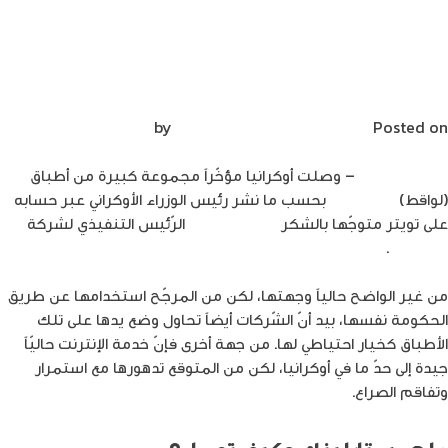
on
زياديين
Leave a Comment
شركة
أبل
أطباق ستارلينك Starlink تصل أوكرانيا.. ماذا
توفّر
بعد؟
6.5
مليار
Posted on
مارس 14, 2022
by
Mirna Mirna
دولار
من
م.علاء زيادين
– وصلت أوكرانيا مؤخّراً مجموعة كبيرة من أطباق
إزالة
(لواقط)
ستارلينك
بحسب ما نشر رئيس الوزراء الأوكراني عبر حسابه
الشواحن
على تويتر متوجّها بالشكر
لإيلون ماسك
الرّئيس التنفيذي لشركة
والسماعات
.
Space X
من غير الواضح حالياً وجهتها، لكن من المرجّح استخدامها عن طريق
الحكومة نفسها، بيد أنّ الشّركات أيضاً تحاول وضع يدها على تلك
الأطباق كخيار احتياطي لها. من جهة أخرى فإنّ خدمة الإنترنت حاليّاً
جيدة إلى حدّ ما في أوكرانيا، لكن من المتوقع تدهورها مع استمرار
وتفاقم الصراع.