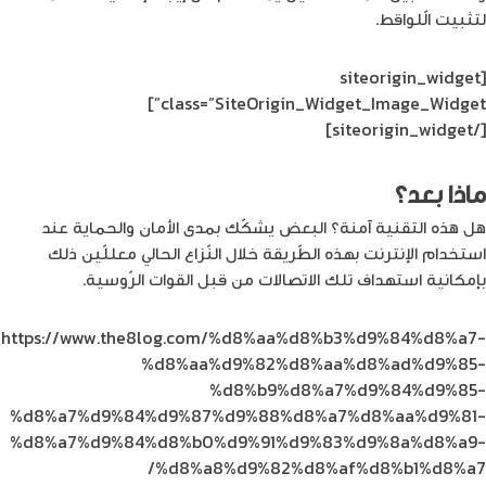
لتثبيت الّلواقط.
[siteorigin_widget
class=”SiteOrigin_Widget_Image_Widget”]
[/siteorigin_widget]
ماذا بعد؟
هل هذه التقنية آمنة؟ البعض يشكّك بمدى الأمان والحماية عند
استخدام الإنترنت بهذه الطّريقة خلال النّزاع الحالي معللّين ذلك
بإمكانية استهداف تلك الاتصالات من قبل القوات الرّوسية.
https://www.the8log.com/%d8%aa%d8%b3%d9%84%d8%a7-
%d8%aa%d9%82%d8%aa%d8%ad%d9%85-
%d8%b9%d8%a7%d9%84%d9%85-
%d8%a7%d9%84%d9%87%d9%88%d8%a7%d8%aa%d9%81-
%d8%a7%d9%84%d8%b0%d9%91%d9%83%d9%8a%d8%a9-
%d8%a8%d9%82%d8%af%d8%b1%d8%a7/