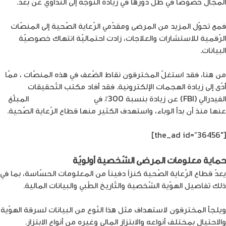
المجال خصوصاً في ظلّ دورها في زيادة التوّجه إلى التّداوي عن بعد.
فمع تحوّل المزيد من المرضى ومقدّمي الرّعاية الصّحية إلى المنصّات
الرّقمية للاستشارات والعلاجات، زادت احتماليّة انتهاك خصوصيّة
البيانات.
من هنا، فقد استغلّ المخترقون نقاط الضّعف في هذه المنصّات ، ممّا
أدّى إلى زيادة الهجمات الإلكترونية. فقد أفاد مكتب التّحقيقات
الفيدرالي (FBI) عن زيادة بنسبة 300٪ في
الجرائم الإلكترونية
المبلّغ
عنها منذ أن بدأ الوباء، واستهدف الكثير منها قطاع الرّعاية الصّحية.
[the_ad id=”36456″]
حماية معلومات المرضى الشّخصية أولويّة
يعدّ قطاع الرّعاية الصّحية كنزاً دفيناً من المعلومات الحسّاسة، بما في
ذلك تفاصيل الهوّية الشّخصية والتّاريخ الطّبي والبيانات المالية.
ويلجأ المخترقون لاستهداف مثل هذا النّوع من البيانات لسرقة الهوّية
والاحتيال بمختلف أنواعه والابتزاز المالي وغيره من أنواع الابتزاز.