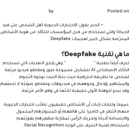
الاختبارات الحيوية والهجمات المزيفة
لديك
Posted on
يونيو 1, 2022
by
Mirna Mirna
توأمك
الرقمي
م.علاء زيادين
– الخبر يقول: الاختبارات الحيوية (هل الشخص على قيد
المفكر
الحياة) والتي تستخدم من قبل المؤسسات للتأكّد من هوية الأشخاص
في
المعرّضة بشكل كبير لهجمات Deepfake.
غضون
عقد
ما هي تقنية Deepfake؟
من
الزمن
تعرف أيضاً بتقنية “
التزييف العميق
” وهي إحدى التقنيات التي تستخدم
الذّكاء الاصطناعي AI لتشكيل مجموعة صور ومقاطع فيديو مزيّفة
لشخص ما بطريقة احترافية حيث يتمّ العبث بوجوه النّجوم
والمشاهير وإدخال وجوههم في فيديوهات ومقاطع صوتيّة لا تخصّهم
وقد تبدو للوهلة الأولى حقيقية لكنّها في واقع الأمر مُزيّفة.
عموماً ولغايات إثبات أن الأشخاص حقيقيون تطلّب اختبارات الحيوية
منهم النّظر في كاميرا على هاتفهم أو كمبيوترهم المحمول
والابتسامة أحياناً وتحريك الرّأس لمقارنة مظهرهم بهويّتهم
باستخدام تقنية التعرف على الوجه Facial Recognition.