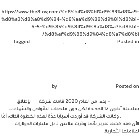
https://www.the8log.com/%d8%b4%d8%b1%d9%83%d8%a9-
%d8%a3%d8%a8%d9%84-%d8%aa%d9%88%d9%81%d8%b1-
6-5-%d9%85%d9%84%d9%8a%d8%a7%d8%b1-
%d8%af%d9%88%d9%84%d8%a7%d8%b1/
Posted in
الامن السيبراني
,
تكنولوجيا
,
مشاركات القراء
Tagged
علاء
on
زياديين
Leave a Comment
الاختبارات
الحيوية
شركة أبل توفّر 6.5 مليار دولار من إزالة الشواحن
والهجمات
والسماعات
المزيفة
Posted on
أبريل 4, 2022
by
Mirna Mirna
م. علاء زيادين
– بدءاً من العام 2020 قامت شركة
أبل
بإطلاق
سلسلة آيفون 12 الجديدة لكن دون ملحقات الشّواحن والسّماعات
AirPods
. وكانت الشركة قد أوردت أسبابًا عدّة لهذه الخطوة آنذاك، أمّا
الآن فقد كشف تقرير بأنّها وفّرت ملايين لا بل مليارات الدولارات
لعلامتها التّجارية.