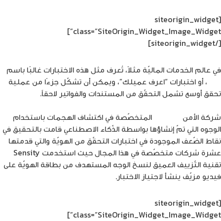
[siteorigin_widget
class=”SiteOrigin_Widget_Image_Widget”]
[/siteorigin_widget]
في عالم الخدمات الماليّة مثلاً، تُعرف مثل هذه الاختبارات غالبًا باسم
KYC
، أو اختبارات “اعرف عميلك”، ويمكن أن تشكّل جزءًا من عملية
تحقق أوسع تشمل التحقّق من المستندات والفواتير لاحقاً.
شركة الأمن
Sensity
المتخصّصة في اكتشاف الهجمات باستخدام
الوجوه التي تمّ إنشاؤها بواسطة الذّكاء الاصطناعي قامت بالتحقيق في
نقاط الضّعف الموجودة في اختبارات التحقّق من الهويّة والتي قدمتها
عشرة شركات متخصّصة في هذا المجال حيث استخدمت Sensity
تقنية التّزييف العميق لنسخ الوجه المستهدف من بطاقة الهويّة على
فيديو مزيّف ينشأ لاجتياز الاختبار.
[siteorigin_widget
class=”SiteOrigin_Widget_Image_Widget”]