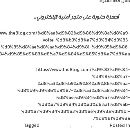
خلال هذه الفترة.
أجهزة خلوية على متجر أمنية الإلكتروني..
تسوّق الآن
//www.the8log.com/%d8%aa%d9%82%d9%86%d9%8a%d8%a9-
volte-%d8%b9%d8%a7%d9%84%d9%85-
%d9%85%d8%ae%d8%aa%d9%84%d9%81-%d9%85%d9%86-
84%d9%85%d9%83%d8%a7%d9%84%d9%85%d8%a7%d8%aa/
https://www.the8log.com/%d9%83%d9%84-
%d9%85%d8%a7-
%d8%a3%d8%b9%d9%84%d9%86%d8%aa-
%d8%b9%d9%86%d9%87-%d8%a3%d8%a8%d9%84-
%d8%ae%d9%84%d8%a7%d9%84-
%d8%a7%d9%84%d8%ad%d8%af%d8%ab-
%d8%a7%d9%84%d8%a3%d8%ae%d9%8a%d8%b1-
%d9%81%d9%8a/
Posted in
الاتصالات
,
تكنولوجيا
,
مشاركات القراء
Tagged
علاء