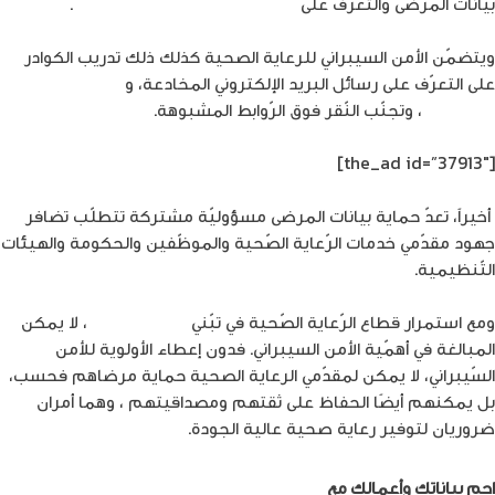
بيانات المرضى والتعرّف على
التهديدات السيبرانية المحتملة
.
ويتضمّن الأمن السيبراني للرعاية الصحية كذلك ذلك تدريب الكوادر
على التعرّف على رسائل البريد الإلكتروني المخادعة، و
استخدام كلمات
مرور قوية
، وتجنّب النّقر فوق الرّوابط المشبوهة.
[the_ad id=”37913″]
أخيراً، تعدّ حماية بيانات المرضى مسؤوليّة مشتركة تتطلّب تضافر
جهود مقدّمي خدمات الرّعاية الصّحية والموظّفين والحكومة والهيئات
التّنظيمية.
ومع استمرار قطاع الرّعاية الصّحية في تبّني
التحوّل الرّقمي
، لا يمكن
المبالغة في أهمّية الأمن السيبراني. فدون إعطاء الأولوية للأمن
السّيبراني، لا يمكن لمقدّمي الرعاية الصحية حماية مرضاهم فحسب،
بل يمكنهم أيضًا الحفاظ على ثقتهم ومصداقيتهم ، وهما أمران
ضروريان لتوفير رعاية صحية عالية الجودة.
احمِ بياناتك وأعمالك مع
خدمات الأمن المدارة من أمنية