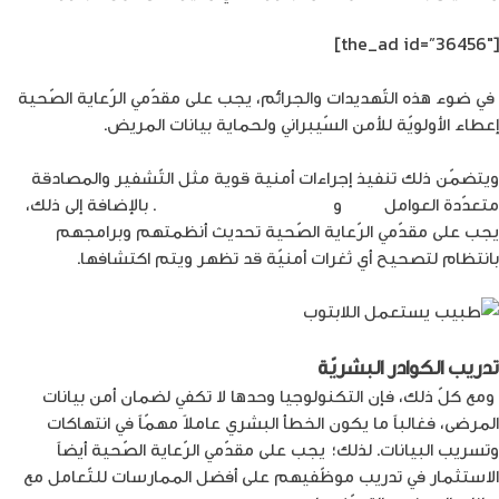
[the_ad id=”36456″]
في ضوء هذه التّهديدات والجرائم، يجب على مقدّمي الرّعاية الصّحية
إعطاء الأولويّة للأمن السّيبراني ولحماية بيانات المريض.
ويتضمّن ذلك تنفيذ إجراءات أمنية قوية مثل التّشفير والمصادقة
متعدّدة العوامل
MFA
و
جدران الحماية Firewalls
. بالإضافة إلى ذلك،
يجب على مقدّمي الرّعاية الصّحية تحديث أنظمتهم وبرامجهم
بانتظام لتصحيح أي ثغرات أمنيّة قد تظهر ويتم اكتشافها.
تدريب الكوادر البشريّة
ومع كلّ ذلك، فإن التكنولوجيا وحدها لا تكفي لضمان أمن بيانات
المرضى، فغالباً ما يكون الخطأ البشري عاملاً مهمّاً في انتهاكات
وتسريب البيانات. لذلك؛ يجب على مقدّمي الرّعاية الصّحية أيضاً
الاستثمار في تدريب موظّفيهم على أفضل الممارسات للتّعامل مع