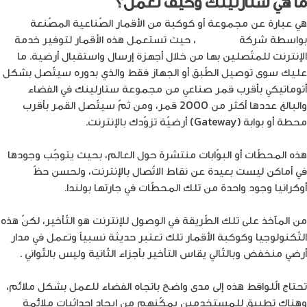
ما هي ستارلينك وكيف تعمل؟
هي عبارة عن مجموعة أو كوكبة من الأقمار الصّناعية المصّنعة
بواسطة شركة
Space X
، حيث تستعمل هذه الأقمار لتوفير خدمة
الإنترنت للمتّصلين بها من خلال أجهزة إرسال واستقبال أرضية. ما
عليك سوى توصيل الطّبق أو الجهاز فقط والذي بدوره سيتّصل بشكل
أتوماتيكي بأقرب قمر صناعي من مجموعة ستارلينك في الفضاء
والبالغ عددها أكثر من 2000 قمر، ومن ثمّ سيتّصل القمر بأقرب
محطة أو بوابة (Gateway) أرضيّة تزوّدك بالإنترنت.
هذه المحطّات أو البوّابات منتشرة حول العالم، بحيث يتوجّب وجودها
في أماكن ليست بعيدة عن نقاط الاتّصال بالإنترنت، ولحسن حظّ
أوكرانيا وجود واحدة من تلك المحطّات في جارتها بولندا.
من المآخذ على تلك الطّريقة في الوصول للإنترنت هو التّأخير، لكنّ هذه
التّكنولوجيا وكوكبة الأقمار تلك تعتبر حديثة نسبياً وتعمل في مدار
أرضي منخفض وبالتّالي يقاس التأخير بأجزاء الثّانية وليس بالثّواني .
تحتاج الّلواقط هذه إلى مدى واضح باتجاه الفضاء للعمل بشكل ملائم،
وهناك تطبيق للمستخدمين يمكّنهم من إيجاد إحداثيات ملائمة