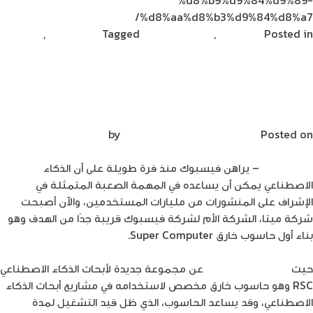
%d8%aa%d8%b3%d9%84%d8%a7/
Posted in
تكنولوجيا
,
مشاركات القراء
Tagged
ديناصور تك
,
on
ديناصورتك
Leave a Comment
سيارة
AirCar
ميتا تعمل على بناء حاسوب خارق سيكون
الطائرة
الأسرع في العالم
قيادتها
تتطلب
Posted on
فبراير 14, 2022
by
Mirna Mirna
رخصة
طيار
ديناصورتك
– يراهن فيسبوك منذ فرة طويلة على أن الذكاء
الاصطناعي يمكن أن يساعده في المهمة الصعبة المتمثلة في
الإشراف على المنشورات من مليارات المستخدمين، والآن أصبحت
شركة ميتا، الشركة الأم لشركة فيسبوك قريبة جدًا من الهدف وهو
بناء أول حاسوب خارق Super Computer.
حيث
أعلنت شركة ميتا
عن مجموعة جديدة لأبحاث الذكاء الاصطناعي
RSC وهو حاسوب خارق مخصص لاستخدامه في مشاريع أبحاث الذكاء
الاصطناعي، وقد يساعد الحاسوب، الذي ظل قيد التشغيل لمدة