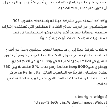
عامين، على تطوير برامج ذكاء اصطناعي أقوى بكثير، ومن المحتمل
أن تكون مفيدة للمهام الصعبة.
وأكّد أحد المهندسين بشركة ميتا أنه باستخدام حاسوب RCS
سيتمكنون من تدريب نماذج الذكاء الاصطناعي التي تستخدم إشارات
متعددة الوسائط بسرعة أكبر والتي يمكن استخدامها في فهم
المنشورات سواء كانت نصًا أو صورة أو صوتًا.
وأشارت شركة ميتا إلى أن حاسوبها الجديد سيكون واحدًا من أسرع
الحواسيب الخارقة التي تعمل بالذكاء الاصطناعي، بل تتوقع أن يكون
الأسرع في العالم بمجرد اكتماله في وقت لاحق من العام الجاري
ويحتوي على6080 وحدة معالجة رسوميات GPU مقسمة بين 760
عقدة، ويتساوى تقريبًا مع الحاسوب الفائق Perlmutter في مركز
الحوسبة العلمية لأبحاث الطاقة والذي يحتل المرتبة الخامسة في
العالم.
[siteorigin_widget
class=”SiteOrigin_Widget_Image_Widget”]