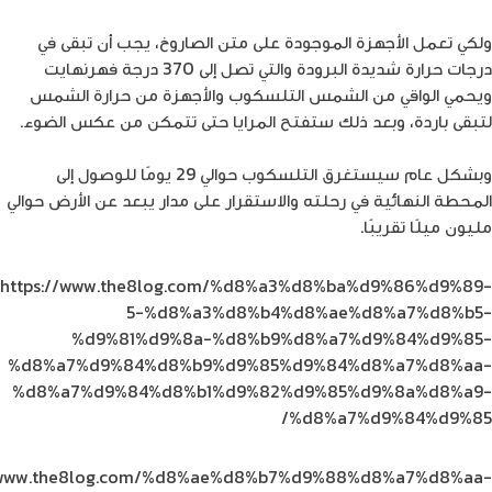
ولكي تعمل الأجهزة الموجودة على متن الصاروخ، يجب أن تبقى في
درجات حرارة شديدة البرودة والتي تصل إلى 370 درجة فهرنهايت
ويحمي الواقي من الشمس التلسكوب والأجهزة من حرارة الشمس
لتبقى باردة، وبعد ذلك ستفتح المرايا حتى تتمكن من عكس الضوء.
وبشكل عام سيستغرق التلسكوب حوالي 29 يومًا للوصول إلى
المحطة النهائية في رحلته والاستقرار على مدار يبعد عن الأرض حوالي
مليون ميلًا تقريبًا.
https://www.the8log.com/%d8%a3%d8%ba%d9%86%d9%89-
5-%d8%a3%d8%b4%d8%ae%d8%a7%d8%b5-
%d9%81%d9%8a-%d8%b9%d8%a7%d9%84%d9%85-
%d8%a7%d9%84%d8%b9%d9%85%d9%84%d8%a7%d8%aa-
%d8%a7%d9%84%d8%b1%d9%82%d9%85%d9%8a%d8%a9-
%d8%a7%d9%84%d9%85/
//www.the8log.com/%d8%ae%d8%b7%d9%88%d8%a7%d8%aa-