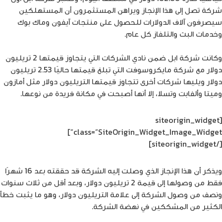
شركة تصل إلى هذا الإنجاز ويراهن المستثمرون أن المستهلكين
سيصرفون آلاف الدولارات للحصول على منتجات آيفون وماك بوك
وخدمات البث والتلفاز كل عام.
وكانت شركة ابل ضمن نادي الشركات التي يتجاوز قيمتها 2 تريليون
دولار مع شركة مايكروسوفت التي تبلغ قيمتها حاليًا 2.53 تريليون
دولار ويليها شركات أخرى تتجاوز قيمتها التريليون دولار مثل أمازون
وميتا وألفابت وتسلا، إلا أنها أصبحت في مكانة فريدة من نوعها.
[siteorigin_widget
class=”SiteOrigin_Widget_Image_Widget”]
[/siteorigin_widget]
ويذكر أن هذا الإنجاز الذي وصلت إليه الشركة قد حققته بعد 16 شهرًا
فقط من وصولها إلى قيمة 2 تريليون دولار، وبعد أقل من ثلاث سنوات
ونصف من وصول الشركة إلى علامة التريليون دولار، وهو ما يثبت خطأ
الكثير من المشككين في نهضة الشركة.