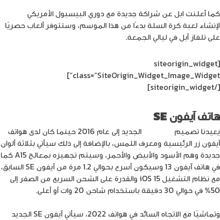
كما أعلنت ابل عن شراكة جديدة مع دوري البيسبول الأمريكي
MLB
لإنشاء لعبة كرة السلة بدءًا من هذا الموسم، وستتوفر ألعاب حصريًا
على تلفاز أبل في ليالي الجمعة.
[siteorigin_widget
class=”SiteOrigin_Widget_Image_Widget”]
[/siteorigin_widget]
هاتف آيفون SE
يعيدنا تصميم
آيفون SE
الجديد إلى عام 2016 حينما كان لدى هواتف
آيفون زر الرئيسية ومعرف اللمس، بالإضافة إلى ذلك سيأتي بثلاثة ألوان
جديدة وهم الأسود والأبيض والأحمر، وسيتم تجهيزه بمعالج A15 كما
في هاتف آيفون 13 وسيكون أسرع بحوالي 1.2 مرة من آيفون SE السابق،
مع نظام التشغيل iOS 15 والقدرة على الشحن السريع من الصفر إلى
50% في حوالي 30 دقيقة باستخدام شاحن 20 وات أو أعلى.
وتماشيًا مع الاتجاه السائد في هواتف 2022، سيأتي آيفون SE الجديد