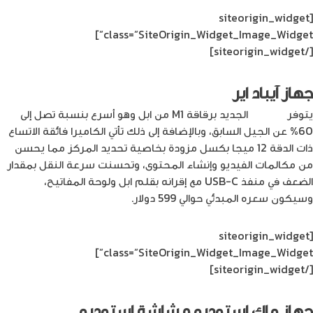
[siteorigin_widget
class=”SiteOrigin_Widget_Image_Widget”]
[/siteorigin_widget]
جهاز آيباد اير
يتوفر
آيباد اير
الجديد برقاقة M1 من ابل وهو أسرع بنسبة تصل إلى
60% عن الجيل السابق، وبالإضافة إلى ذلك تأتي الكاميرا فائقة الاتساع
ذات الدقة 12 ميجا بكسل مزودة بخاصية تحديد المركز مما يحسن
من مكالمات الفيديو وإنشاء المحتوى، وتحسنت سرعة النقل بمقدار
الضعف في منفذ USB-C مع إقرانه بقلم ابل ولوحة المفاتيح،
وسيكون سعره المبدئي حوالي 599 دولار.
[siteorigin_widget
class=”SiteOrigin_Widget_Image_Widget”]
[/siteorigin_widget]
جهاز ماك استوديو و شاشة استوديو