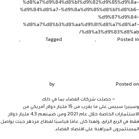
%d8%a7%d9%84%d8%b1%d9%82%d9%85%d9%8a-
%d9%84%d8%a7-%d9%8a%d9%85%d8%b1%d8%b6-
%d9%87%d9%84-
%d8%a7%d8%b3%d8%aa%d9%81%d8%a7%d8%af-
%d8%a3%d9%83%d8%ab/
Posted in
تكنولوجيا
,
مشاركات القراء
Tagged
ديناصور تك
,
on
ديناصورتك
Leave a Comment
ميتا
تعمل
تقرير: الاستثمار بشركات الفضاء وصل رقماً
على
قياسياً في 2021 بلغ 14.5 مليار دولار
بناء
حاسوب
Posted on
فبراير 6, 2022
by
Mirna Mirna
خارق
سيكون
ديناصورتك
– حصلت شركات الفضاء بما في ذلك
سبيس إكس
الأسرع
وسييرا سبيس على ما يقرب من 15 مليار دولار أمريكي من
في
الاستثمارات الخاصة خلال عام 2021 ومن ضمنهم 4.3 مليار دولار
العالم
فقط في الربع الرابع، ولهذا كان عامًا قياسيًا لقطاع مزدهر حيث يواصل
المستثمرون المراهنة على اقتصاد الفضاء.