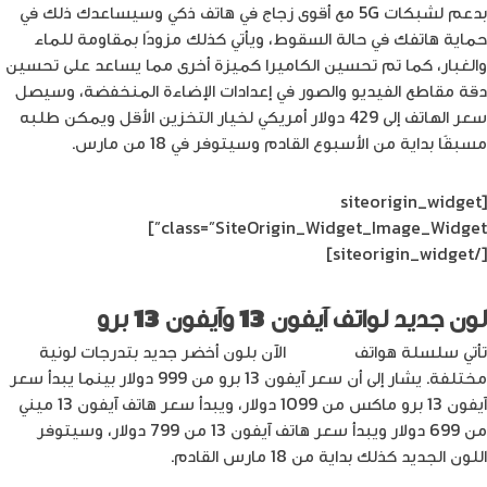
بدعم لشبكات 5G مع أقوى زجاج في هاتف ذكي وسيساعدك ذلك في
حماية هاتفك في حالة السقوط، ويأتي كذلك مزودًا بمقاومة للماء
والغبار، كما تم تحسين الكاميرا كميزة أخرى مما يساعد على تحسين
دقة مقاطع الفيديو والصور في إعدادات الإضاءة المنخفضة، وسيصل
سعر الهاتف إلى 429 دولار أمريكي لخيار التخزين الأقل ويمكن طلبه
مسبقًا بداية من الأسبوع القادم وسيتوفر في 18 من مارس.
[siteorigin_widget
class=”SiteOrigin_Widget_Image_Widget”]
[/siteorigin_widget]
لون جديد لواتف آيفون 13 وآيفون 13 برو
تأتي سلسلة هواتف
آيفون 13
الآن بلون أخضر جديد بتدرجات لونية
مختلفة. يشار إلى أن سعر آيفون 13 برو من 999 دولار بينما يبدأ سعر
آيفون 13 برو ماكس من 1099 دولار، ويبدأ سعر هاتف آيفون 13 ميني
من 699 دولار ويبدأ سعر هاتف آيفون 13 من 799 دولار، وسيتوفر
اللون الجديد كذلك بداية من 18 مارس القادم.