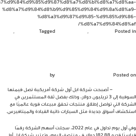
7%d9%84%d9%85%d9%87%d8%a7%d8%b1%d8%a7%d8%aa-
%d8%a7%d9%84%d8%b9%d9%85%d9%84%d9%8a%d8%a9-
%d8%a3%d9%87%d9%85-%d9%85%d9%86-
%d8%a7%d9%84%d8%af/
Posted in
ريادة الأعمال
,
مشاركات القراء
Tagged
ديناصور تك
,
on
ديناصورتك
Leave a Comment
تقرير:
الاستثمار
ابل تصبح أول شركة تتجاوز قيمتها السوقية
بشركات
حاجز الـ 3 تريليون دولار
الفضاء
وصل
Posted on
يناير 19, 2022
by
Mirna Mirna
رقماً
قياسياً
ديناصورتك
– أصبحت شركة ابل أول شركة أمريكية تصل قيمتها
في
السوقية إلى 3 تريليون دولار، وذلك بفضل ثقة المستثمرين في
2021
الشركة التي تواصل إطلاق منتجات تحقق مبيعات قوية عالميًا مع
بلغ
استكشاف أسواق جديدة مثل السيارات ذاتية القيادة والميتافيرس.
14.5
مليار
وفي أول يوم تداول في عام 2022، سجلت أسهم الشركة رقمًا
دولار
قياسيًا قدره 182.88 دولار في منتصف اليوم، وتعتبر شركة ابل أول