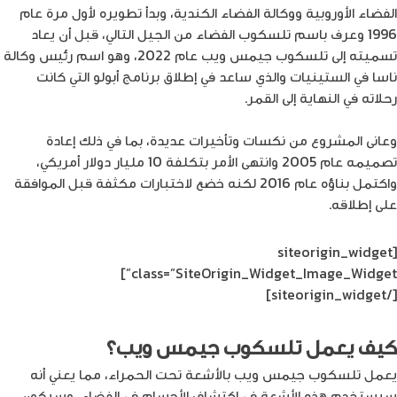
الفضاء الأوروبية ووكالة الفضاء الكندية، وبدأ تطويره لأول مرة عام
1996 وعرف باسم تلسكوب الفضاء من الجيل التالي، قبل أن يعاد
تسميته إلى تلسكوب جيمس ويب عام 2022، وهو اسم رئيس وكالة
ناسا في الستينيات والذي ساعد في إطلاق برنامج أبولو التي كانت
رحلاته في النهاية إلى القمر.
وعانى المشروع من نكسات وتأخيرات عديدة، بما في ذلك إعادة
تصميمه عام 2005 وانتهى الأمر بتكلفة 10 مليار دولار أمريكي،
واكتمل بناؤه عام 2016 لكنه خضع لاختبارات مكثفة قبل الموافقة
على إطلاقه.
[siteorigin_widget
class=”SiteOrigin_Widget_Image_Widget”]
[/siteorigin_widget]
كيف يعمل تلسكوب جيمس ويب؟
يعمل تلسكوب جيمس ويب بالأشعة تحت الحمراء، مما يعني أنه
سيستخدم هذه الأشعة في اكتشاف الأجسام في الفضاء، وسيكون