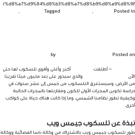
%d8%a7%d9%84%d8%b3%d8%a7%d8%b9%d8%a9%d8%9f/
Posted in
تكنولوجيا
,
مشاركات القراء
Tagged
ديناصور تك
,
on
ديناصورتك
Leave a Comment
ابل
تصبح
تلسكوب جيمس ويب: أكبر وأغلى وأقوى
أول
تلسكوب صنع حتى الآن
شركة
تتجاوز
Posted on
يناير 11, 2022
by
Mirna Mirna
قيمتها
السوقية
ديناصورتك
– أطلقت
وكالة ناسا
أكبر وأغلى وأقوى تلسكوب لها حتى
حاجز
الآن
تلسكوب جيمس ويب
والذي سيدور على بعد مليون ميلًا تقريبًا
الـ
من الأرض، وسيستغرق التلسكوب من خمس إلى عشر سنوات في
3
دراسة تكوين المجرات الأولى للكون ومقارنتها بالمجرات الحالية
تريليون
وكيفية تطور نظامنا الشمسي، وما إذا كانت هناك حياة على كواكب
دولار
أخرى.
نبذة عن تلسكوب جيمس ويب
طُور تلسكوب جيمس ويب بالاشتراك من وكالة ناسا الفضائية ووكالة