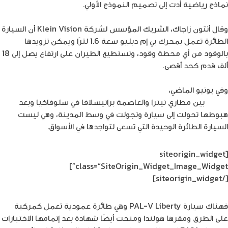
نماذج رياضية أدت إلى تصميم النموذج الأولي.
وقال أنتون زاجاك، الشريك المؤسس لشركة Klein Vision أن السيارة
الطائرة تعمل بمحرك بي إم دبليو سعة 1.6 لترًا ويمكن تزويدها
بالوقود من أي محطة وقود، وتستطيع الطيران على ارتفاع يصل إلى 18
ألف قدم كحد أقصى.
وفي يونيو الماضي،
أكملت السيارة الطائرة رحلة تجريبية مدتها 35
دقيقة
بين مطاري نيترا والعاصمة براتيسلافا في سلوفاكيا وبعد
هبوطها تحولت إلى سيارة وتجولت في وسط المدينة، وهي ليست
السيارة الطائرة الوحيدة التي تسعى لتواجدها في الأسواق.
[siteorigin_widget
class=”SiteOrigin_Widget_Image_Widget”]
[/siteorigin_widget]
فهناك سيارة PAL-V Liberty وهي طائرة عمودية تعمل كمركبة
على الطرق ومقرها هولندا ومنحت أيضًا شهادة بعد إتمامها الاختبارات