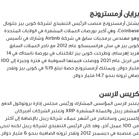
برايان أرمسترونج
يشغل أرمسترونج منصب الرئيس التنفيذي لشركة كوين بيز جلوبال
Coinbase، وهي أكبر بورصات العملات المشفرة في الولايات المتحدة
وهو مهندس برمجيات سابق في شركة Airbnb وشارك في تأسيس
كوين بيز في سان فرانسيسكو عام 2012 مع تاجر العملات السابق
فريد إهرسام، وطرحت كوين بيز للاكتتاب في بورصة ناسداك في 14
من ابريل عام 2021 ووصلت قيمتها السوقية في فترة وجيزة إلى 100
مليار دولار، ويمتلك أرمسترونج حصة تبلغ 19% في كوين بيز وتقدر
صافي ثروته بنحو 14.7 مليار دولار.
كريس لارسن
يعتبر لارسن المؤسس المشارك ورئيس مجلس إدارة بروتوكول الدفع
المشفر ريبل والعملة المشفرة XRP وتعتبر الشركات أميركان
إكسبريس وسانتاندر من أشهر عملاء شركة ريبل بالإضافة إلى أكثر
من 100 عميل آخر، وقد كان الرئيس التنفيذي لشركة ريبل لكنه تنحى
عن منصبه في ديسمبر 2012 وتقدر ثروته الصافية بنحو 6 مليار دولار.