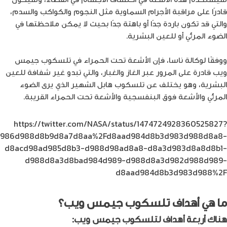
قادرًا على مراقبة الأجرام السماوية مثل النجوم والكواكب والسدم،
والتي قد تكون باردة جدًا أو باهتة جدًا بحيث لا يمكن ملاحظتها في
الضوء المرئي أو للعين البشرية.
ووفقًا لوكالة ناسا، فإن الأشعة تحت الحمراء في تلسكوب جيمس
ويب قادرة على المرور عبر الغاز والغبار، والتي تبدو غير شفافة للعين
البشرية، وهو يختلف عن تلسكوب هابل الشهير الذي يرى الضوء
المرئي والأشعة فوق البنفسجية والأشعة تحت الحمراء القريبة.
https://twitter.com/NASA/status/1474724928360525827?
85d986d988d8b9d8a7d8aa%2Fd8aad984d8b3d983d988d8a8-
d8acd98ad985d8b3-d988d98ad8a8-d8a3d983d8a8d8b1-
d988d8a3d8bad984d989-d988d8a3d982d988d989-
d8aad984d8b3d983d988%2F
ما هي أهداف تلسكوب جيمس ويب؟
هناك أربعة أهداف لتلسكوب جيمس ويب: