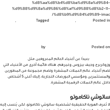
%d8%aa%d8%b4%d8%ba%d9%8a%d9%84-
%d9%88%d9%8a%d9%86%d8%af%d9%88%d8%b2-11-
%d8%b9%d9%84%d9%89-imac/
Posted in
تكنولوجيا
,
مشاركات القراء
Tagged
ديناصور تك
,
on
ديناصورتك
Leave a Comment
تلسكوب
جيمس
أغنى 5 أشخاص في عالم العملات الرقمية
ويب:
Posted on
يناير 6, 2022
by
Mirna Mirna
أكبر
وأغلى
ديناصورتك-
بعيدًا عن أغنياء العالم المعروفين مثل
إيلون ماسك
وأقوى
وزوكربرج وجيف بيزوس وغيرهم، هناك قائمة أخرى من الأغنياء التي
تلسكوب
تضم أغنياء عالم العملات المشفرة وتضم مجموعة من المطورين
صنع
والمستثمرين ومؤسسي البورصات التجارية، إليك أغنى 5 أشخاص
حتى
داخل عالم العملات الرقمية المشفرة.
الآن
ساتوشي ناكاموتو
لا تُعرف الهوية الحقيقية لشخصية ساتوشي ناكاموتو، لكن يُنسب إليه
الفضل في كونه الشخص الذي طوّر عملة بيتكوين، وتشير التنبؤات إلى