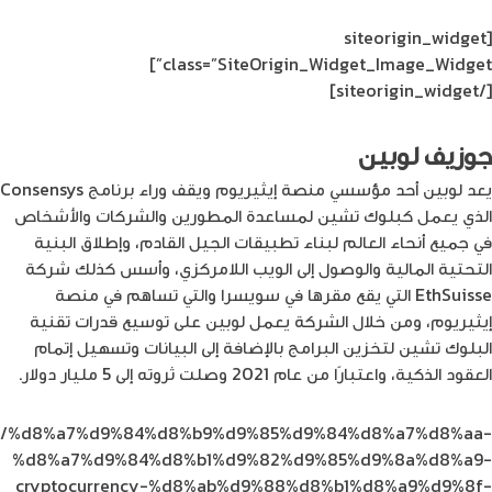
[siteorigin_widget
class=”SiteOrigin_Widget_Image_Widget”]
[/siteorigin_widget]
جوزيف لوبين
يعد لوبين أحد مؤسسي منصة إيثيريوم ويقف وراء برنامج Consensys
الذي يعمل كبلوك تشين لمساعدة المطورين والشركات والأشخاص
في جميع أنحاء العالم لبناء تطبيقات الجيل القادم، وإطلاق البنية
التحتية المالية والوصول إلى الويب اللامركزي، وأسس كذلك شركة
EthSuisse التي يقع مقرها في سويسرا والتي تساهم في منصة
إيثيريوم، ومن خلال الشركة يعمل لوبين على توسيع قدرات تقنية
البلوك تشين لتخزين البرامج بالإضافة إلى البيانات وتسهيل إتمام
العقود الذكية، واعتبارًا من عام 2021 وصلت ثروته إلى 5 مليار دولار.
.com/%d8%a7%d9%84%d8%b9%d9%85%d9%84%d8%a7%d8%aa-
%d8%a7%d9%84%d8%b1%d9%82%d9%85%d9%8a%d8%a9-
cryptocurrency-%d8%ab%d9%88%d8%b1%d8%a9%d9%8f-