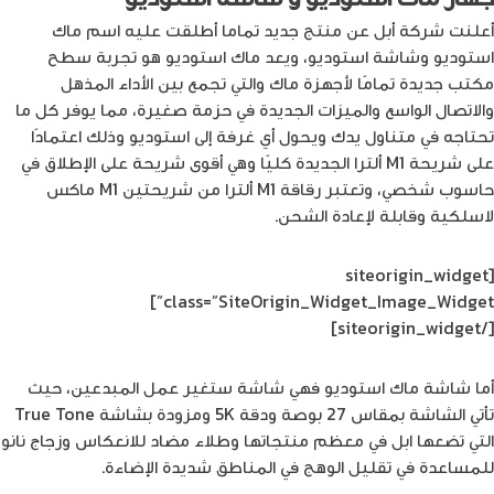
أعلنت شركة أبل عن منتج جديد تماما أطلقت عليه اسم ماك
استوديو وشاشة استوديو، ويعد ماك استوديو هو تجربة سطح
مكتب جديدة تمامًا لأجهزة ماك والتي تجمع بين الأداء المذهل
والاتصال الواسع والميزات الجديدة في حزمة صغيرة، مما يوفر كل ما
تحتاجه في متناول يدك ويحول أي غرفة إلى استوديو وذلك اعتمادًا
على شريحة M1 ألترا الجديدة كليًا وهي أقوى شريحة على الإطلاق في
حاسوب شخصي، وتعتبر رقاقة M1 ألترا من شريحتين M1 ماكس
لاسلكية وقابلة لإعادة الشحن.
[siteorigin_widget
class=”SiteOrigin_Widget_Image_Widget”]
[/siteorigin_widget]
أما شاشة ماك استوديو فهي شاشة ستغير عمل المبدعين، حيث
تأتي الشاشة بمقاس 27 بوصة ودقة 5K ومزودة بشاشة True Tone
التي تضعها ابل في معظم منتجاتها وطلاء مضاد للانعكاس وزجاج نانو
للمساعدة في تقليل الوهج في المناطق شديدة الإضاءة.