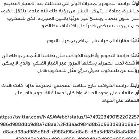
أولاً:
دراسة النجوم والمجرات الأولى التي تشكلت بعد الانفجار العظيم
مباشرة، وعادة لا يتمكن البشر من رؤية ذلك لأنه عندما ينتقل الضوء
عبر الكون يتمدد ويصبح غير مرئيًا بالعين المجردة، لكن تلسكوب
جيمس ويب سيكون قادرًا على اكتشاف هذا الضوء.
ثانيًا
: مقارنة المجرات في الماضي بمجرات اليوم.
ثالثًا
: دراسة النجوم وأنظمة الكواكب مثل نظامنا الشمسي، وذلك لأن
الأشعة تحت الحمراء يمكنها المرور عبر الغبار الفلكي، والذي لا يمكن
رؤيته من تلسكوب ضوئي مرئي مثل تلسكوب هابل.
رابعًا
: دراسة الكواكب خارج نظامنا الشمسي، لمعرفة ما إذا كانت هناك
أي علامات على وجود الحياة، وإذا كان لديها غلاف جوي قادر على
الحفاظ على الحياة.
https://twitter.com/NASAWebb/status/1474922349015220225?
85d986d988d8b9d8a7d8aa%2Fd8aad984d8b3d983d988d8a8-
d8acd98ad985d8b3-d988d98ad8a8-d8a3d983d8a8d8b1-
d988d8a3d8bad984d989-d988d8a3d982d988d989-