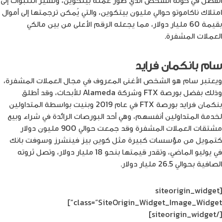
امتلاك ناكاموتو حوالي مليون بيتكوين، والتي يُمكن ترجمتها إلى أموال
بقيمة 60 مليار دولار، مما يجعله الرقم الأعلى من بين مالكي
العملات المشفرة.
سام بانكمان فرايد
ويعتبر سام هو الشخص الأغنى المعروف في مجال العملات المشفرة،
وذلك بفضل بورصة FTX وشركة Alameda للأبحاث، وقد أطلق
بنكمان فرايد بورصة FTX في عام 2019 وبنيت بواسطة المتداولين
لخدمة المتداولين أنفسهم، وهي أحد البورصات الرائدة في شراء وبيع
مشتقات العملات المشفرة وقد جمعت حوالي 900 مليون دولار
كتمويل من مؤسسات كبيرة مثل كوين بيز فينشرز وسوفت بانك
في يوليو الماضي، وتقدر قيمتها بنحو 18 مليار دولار، وتصل ثروته
الصافية بحوالي 26.5 مليار دولار.
[siteorigin_widget
class=”SiteOrigin_Widget_Image_Widget”]
[/siteorigin_widget]