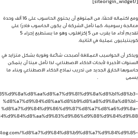
[/siteorigin_widget]
ومع اكتماله لاحقًا، من المتوقع أن يحتوي الحاسوب على 16 ألف وحدة
معالجة رسومية، كما تأمل الشركة أن يكون الحاسوب قادرًا على
تقديم أداء ما يقرب من 5 إكزافلوب وهو ما يستطيع إجراء 5
كوينتيليون عملية في الثانية.
ويذكر أن الحواسيب العملاقة أصبحت شائعة وقوية بشكل متزايد في
السنوات الأخيرة لأبحاث الذكاء الاصطناعي، لذا تأمل ميتا أن يتمكن
حاسوبها الخارق الجديد من تدريب نماذج الذكاء الاصطناعي وبناء ما
يسمى
بالميتافيرس
.
d9%85%d9%8a%d8%aa%d8%a7%d9%81%d9%8a%d8%b1%d8%b3-
%d8%a7%d9%84%d8%aa%d8%b9%d8%a8%d9%8a%d8%b1-
%d8%a7%d9%84%d9%86%d9%87%d8%a7%d8%a6%d9%8a-
4%d9%84%d8%aa%d9%83%d9%86%d9%88%d9%84%d9%88/
he8log.com/%d8%a7%d9%84%d8%b9%d8%a7%d9%84%d9%85-