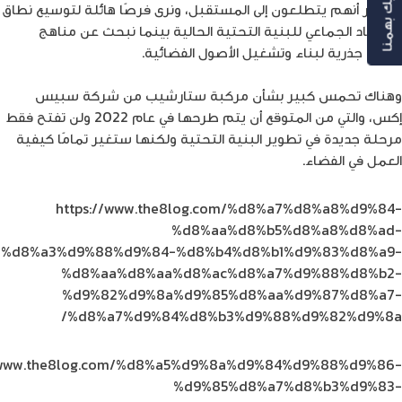
رأيك بهمنا
التقرير أنهم يتطلعون إلى المستقبل، ونرى فرصًا هائلة لتوسيع نطاق
الاعتماد الجماعي للبنية التحتية الحالية بينما نبحث عن مناهج
جديدة جذرية لبناء وتشغيل الأصول الفضائية.
وهناك تحمس كبير بشأن مركبة ستارشيب من شركة سبيس
إكس، والتي من المتوقع أن يتم طرحها في عام 2022 ولن تفتح فقط
مرحلة جديدة في تطوير البنية التحتية ولكنها ستغير تمامًا كيفية
العمل في الفضاء.
https://www.the8log.com/%d8%a7%d8%a8%d9%84-
%d8%aa%d8%b5%d8%a8%d8%ad-
%d8%a3%d9%88%d9%84-%d8%b4%d8%b1%d9%83%d8%a9-
%d8%aa%d8%aa%d8%ac%d8%a7%d9%88%d8%b2-
%d9%82%d9%8a%d9%85%d8%aa%d9%87%d8%a7-
%d8%a7%d9%84%d8%b3%d9%88%d9%82%d9%8a/
//www.the8log.com/%d8%a5%d9%8a%d9%84%d9%88%d9%86-
%d9%85%d8%a7%d8%b3%d9%83-