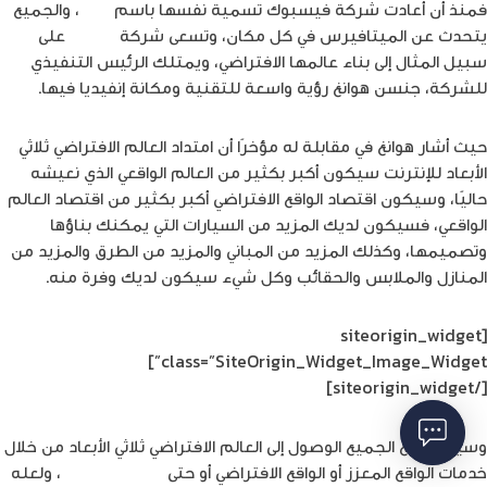
فمنذ أن أعادت شركة فيسبوك تسمية نفسها باسم
ميتا
، والجميع
يتحدث عن الميتافيرس في كل مكان، وتسعى شركة
إنفيديا
على
سبيل المثال إلى بناء عالمها الافتراضي، ويمتلك الرئيس التنفيذي
للشركة، جنسن هوانغ رؤية واسعة للتقنية ومكانة إنفيديا فيها.
حيث أشار هوانغ في مقابلة له مؤخرًا أن امتداد العالم الافتراضي ثلاثي
الأبعاد للإنترنت سيكون أكبر بكثير من العالم الواقعي الذي نعيشه
حاليًا، وسيكون اقتصاد الواقع الافتراضي أكبر بكثير من اقتصاد العالم
الواقعي، فسيكون لديك المزيد من السيارات التي يمكنك بناؤها
وتصميمها، وكذلك المزيد من المباني والمزيد من الطرق والمزيد من
المنازل والملابس والحقائب وكل شيء سيكون لديك وفرة منه.
[siteorigin_widget
class=”SiteOrigin_Widget_Image_Widget”]
[/siteorigin_widget]
وسيستطيع الجميع الوصول إلى العالم الافتراضي ثلاثي الأبعاد من خلال
خدمات الواقع المعزز أو الواقع الافتراضي أو حتى
الهواتف الذكية
، ولعله