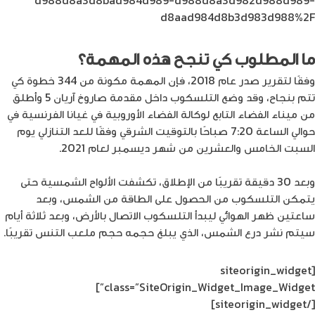
d8aad984d8b3d983d988%2F
ما المطلوب كي تنجح هذه المهمة؟
وفقًا لتقرير صدر عام 2018، فإن المهمة مكونة من 344 خطوة كي
تتم بنجاح، وقد وضع التلسكوب داخل مقدمة صاروخ آريان 5 وأطلق
من ميناء الفضاء التابع لوكالة الفضاء الأوروبية في غيانا الفرنسية في
حوالي الساعة 7:20 صباحًا بالتوقيت الشرقي وفقًا للعد التنازلي يوم
السبت الخامس والعشرين من شهر ديسمبر لعام 2021.
وبعد 30 دقيقة تقريبًا من الإطلاق، تكشفت الألواح الشمسية حتى
يتمكن التلسكوب من الحصول على الطاقة من الشمس، وبعد
ساعتين ظهر الهوائي ليبدأ التلسكوب الاتصال بالأرض، وبعد ثلاثة أيام
سيتم نشر درع الشمس، الذي يبلغ حجمه حجم ملعب التنس تقريبًا.
[siteorigin_widget
class=”SiteOrigin_Widget_Image_Widget”]
[/siteorigin_widget]