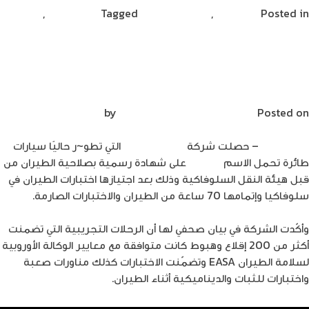
Posted in
تكنولوجيا
,
مشاركات القراء
Tagged
ديناصور تك
,
on
ديناصورتك
Leave a Comment
كل
ما
سيارة AirCar الطائرة قيادتها تتطلب رخصة
أعلنت
طيار
عنه
أبل
Posted on
فبراير 23, 2022
by
Mirna Mirna
خلال
الحدث
ديناصورتك
– حصلت شركة
Klein Vision
التي تطو~ر حاليًا سيارات
الأخير
طائرة تحمل الاسم
AirCar
على شهادة رسمية بصلاحية الطيران من
في
قبل هيئة النقل السلوفاكية وذلك بعد اجتيازها اختبارات الطيران في
مارس
سلوفاكيا وإتمامها 70 ساعة من الطيران والاختبارات الصارمة.
2022
وأكّدت الشركة في بيان صحفي لها أن الرحلات التجريبية التي تضمنت
أكثر من 200 إقلاع وهبوط كانت متوافقة مع معايير الوكالة الأوروبية
لسلامة الطيران EASA وتضمّنت الاختبارات كذلك مناورات صعبة
واختبارات للثبات والديناميكية أثناء الطيران.