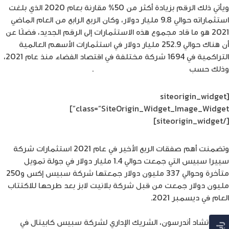
ويأتي ذلك الرقم بزيادة أكثر من 50% مقارنة بعام 2020 الذي بلغت
استثماراته حوالي 9.8 مليار دولار، وكان الربع الرابع من العام الماضي
2021 هو ما قاد مجموع هذه الاستثمارات إلى الرقم الجديد، فضلًا عن
أن هناك حوالي 252.9 مليار دولار في استثمارات الأسهم العالمية
التراكمية في 1694 شركة مختلفة في اقتصاد الفضاء منذ عام 2021،
وذلك حسب
تقرير شركة سبيس كابيتال
.
[siteorigin_widget
class=”SiteOrigin_Widget_Image_Widget”]
[/siteorigin_widget]
وتضمنت أهم صفقات الربع الأخير في عام 2021 استثمارات شركة
سييرا سبيس التي جمعت حوالي 1.4 مليار دولار في جولة تمويل
متأخرة وحوالي 337 مليون دولار جمعتها شركة سبيس إكس و250
مليون دولار جمعت من قبل شركة بلانيت لابز بعد طرحها للاكتتاب
العام في ديسمبر 2021.
وأشار تشاد أندرسون، الشريك الإداري لشركة سبيس كابيتال في