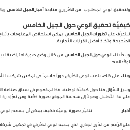
ولتحقيق الوعي المطلوب، من الضّروري متابعة
أخبار الجيل الخامس
وبال
كيفيّة تحقيق الوعي حول الجيل الخامس
للتعرّف على
تطورات الجيل الخامس
يمكن استخلاص المعلومات باتّباع وا
الصّحيحة واتّخاذ أفضل القرارات التّجارية.
ويبدأ بناء
الوعي حول الجيل الخامس
من خلال وضع صورة افتراضية لبيئة 
توقّعاتهم.
وبناء على ذلك، يلعب الوعي الظّرفي دوراً حاسماً في تمكين شركات الا
ويبرز السّؤال هنا حول كيفيّة توظيف هذا المفهوم في سياق صناعة الات
على هذا التّحليل وصولاً إلى هندسة الموقع بصورة ذكّية ومن ثمّ إدارة
أخبار
الجيل الخامس
تتغيّر بصورة يوميّة فكيف يمكن أن يسهم الوعي الظّر
على الرّغم من الدّور الجذري الذي يلعبه الوعي الظّرفي في تمكين شركات 