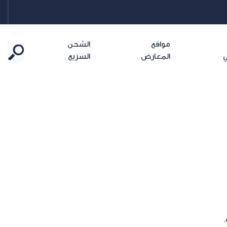
مواقع
الشحن
ي
المعارض
السريع