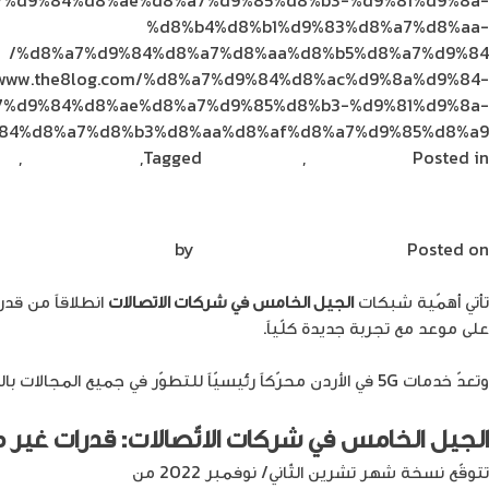
%d8%b4%d8%b1%d9%83%d8%a7%d8%aa-
%d8%a7%d9%84%d8%a7%d8%aa%d8%b5%d8%a7%d9%84/
//www.the8log.com/%d8%a7%d9%84%d8%ac%d9%8a%d9%84-
7%d9%84%d8%ae%d8%a7%d9%85%d8%b3-%d9%81%d9%8a-
84%d8%a7%d8%b3%d8%aa%d8%af%d8%a7%d9%85%d8%a9/
Posted in
الجيل الخامس
,
فيديوهات
5G
Tagged
,
أمنية | Umniah
,
ال
ما تأثير الجيل الخامس على الاتصالات في الأردن؟
Posted on
يونيو 19, 2023
by
Mirna Mirna
تأتي أهمّية شبكات
الجيل الخامس في شركات الاتصالات
انطلاقاً من قد
على موعد مع تجربة جديدة كلّياً.
وتعدّ خدمات 5G في الأردن محرّكاً رئيسيّاً للتطوّر في جميع المجالات بالنّظر إلى
الجيل الخامس في شركات الاتّصالات: قدرات غير
تتوقّع نسخة شهر تشرين الثّاني/ نوفمبر 2022 من
تقرير التنقّل من 