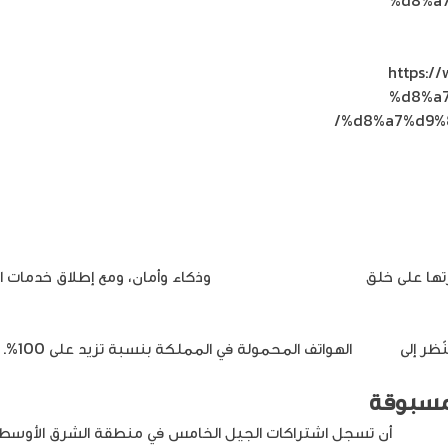
https:
%d8%a
%d8%a7%d9%
on
جيل الخامس
Leave a Comment
بين
تراث
الماضي
وثورة
التكنولوجيا
رتها على خلق
مستقبل أكثر استدامة
وذكاء وأمان، ومع إطلاق خدمات ا
اليوم
انتشار
الهواتف المحمولة في المملكة بنسبة تزيد على 100%.
 مسبوقة
إريكسون