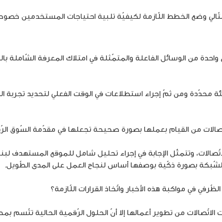
تّالي وضع الخطط اللّازمة لكيفيّة تلبية احتياجات المستخدمين خصوصا
حدة من الوسائل الفاعلة والمتمّثلة في امتلاك المعرفة الشّاملة بالب
محدّدة ومن ثمّ إجراء استطلاعات في الوقت الفعلي لتحديد تجربة المس
تّصالات من القيام بعملها بصورة صحيحة تجعلها في مقدّمة السّوق الرّ
ّصالات، وتتمثّل الإجابة في إجراء تحليل شامل للموقع المستهدف لبنا
 الشّبكة بصورة ذكّية بوصفها أساس لنجاح العمل على المدى الطّويل.
في في مواكبة هذه الأخبار واتّخاذ القرارات اللّازمة؟
الاتّصالات من تطوير أعمالها إلا أنّ الحلول الرّقمية الحالية تتّسم بم