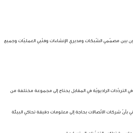
ون بين مصمّمي الشّبكات ومديري الإنشاءات وفنّيي العمليّات وجميع
 التردّدات الراديويّة في المقابل يحتاج إلى مجموعة مختلفة من
 بأنّ شركات الاتّصالات بحاجة إلى معلومات دقيقة تحاكي البيئة
حاسمة تواكب التغيّرات المتسارعة.