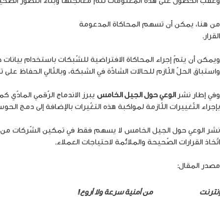
من هنا، يمكن أن تسهم المحاكاة المدعومة
بتطبيقات الذّكاء الاصطن
القرار.
واستباق الحلّ اللّازم للحالات الشاذّة في الشبكة، وبالتّالي الحفاظ على 
وفي إطار نشر
الوعي حول الجيل الخامس
يبرز الاندماج الرّقمي المادّي 
بإجراء التّغييرات اللّازمة لمواكبة هذه التغّيرات بالإضافة إلى دمج الح
نشر الوعي حول الجيل الخامس لا يسهم فقط في تمكين الشّركات من القيا
اتّخاذ القرارات الصّحيحة والملائمة لاحتياجات العملاء.
مصدر المقال:
الرابط
إنترنت
الجيل الخامس
من أمنية سرعة ولا أروع!
he8log.com/%d9%85%d8%b3%d8%aa%d9%82%d8%a8%d9%84-