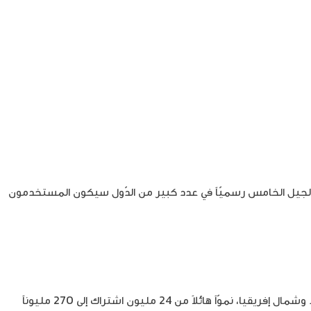
لجيل الخامس رسميّاً في عدد كبير من الدّول سيكون المستخدمون
أن تسجل اشتراكات الجيل الخامس في منطقة الشرق الأوسط وشمال إفريقيا، نموّاً هائلاً من 24 مليون اشتراك إلى 270 مليوناً