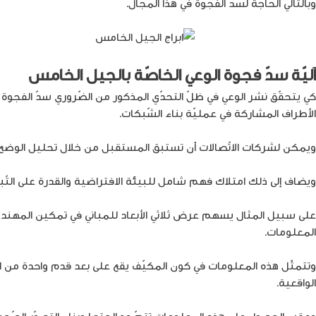
وبالتّالي الحاجة لسدّ الفجوة في هذا المجال.
آليّة سدّ فجوة الوعي الخاصّة بالجيل الخامس
كي يتحقّق نشر الوعي في ظلّ التحدّي المذكور من الضّروري سدّ الفجوة
الأطراف المشاركة في عمليّة بناء الشّبكات.
ويمكن لشركات الاتّصالات أن تستبق المستقبل من خلال تحليل الوضع ال
ويضاف إلى ذلك امتلاك فهم شامل للبيئة الافتراضية والقدرة على التّبديل ب
على سبيل المثال يسهم عرض ثلاثي الأبعاد للمباني في تمكين المهندس 
المعلومات.
وتتمثّل هذه المعلومات في كون المكيّف يقع على بعد قدم واحدة من الأر
الواقعية.
وعقب الحصول على هذه المعلومات تتمّ معالجتها وبناء التصوّر الصّحي