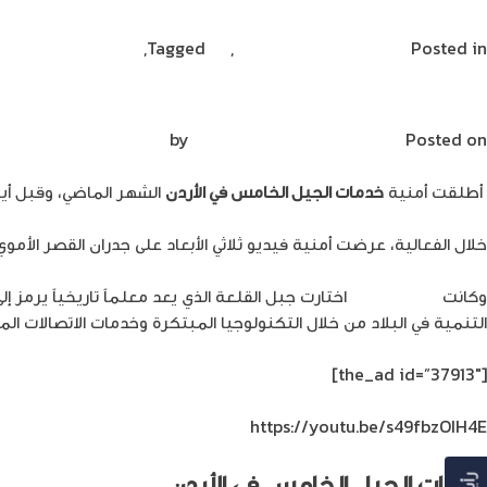
%d8%a7%d9%84%d9%81%d8%a7%d9%8a%d8%a8%d8%b1/
Posted in
الجيل الخامس
Ericsson
,
5G
Tagged
,
الجيل الخامس
ment
بين تراث الماضي وثورة التكنولوجيا اليوم
Posted on
يونيو 22, 2023
by
Mirna Mirna
أطلقت أمنية
خدمات الجيل الخامس في الأردن
الشهر الماضي، وقبل أيا
خلال الفعالية، عرضت أمنية فيديو ثلاثي الأبعاد على جدران القصر الأ
وكانت
شركة أمنية
اختارت جبل القلعة الذي يعد معلماً تاريخياً يرمز إلى
التنمية في البلاد من خلال التكنولوجيا المبتكرة وخدمات الاتصالات الم
[the_ad id=”37913″]
https://youtu.be/s49fbzOIH4E
خدمات الجيل الخامس في الأردن