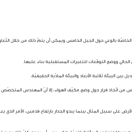
 الخاصّة بالوعي حول الجيل الخامس ويمكن أن يتمّ ذلك من خلال التّعا
حالي ووضع التوقّعات للتغيرات المستقبلية بناء عليها.
ين البيئة ثلاثية الأبعاد والبيئة المادّية الحقيقيّة.
من اتّخاذ قرار حول وضع مكيّف الهواء، إلا أنّ المهندس المتخصّص في
ض على سبيل المثال بينما يبدو الجدار بارتفاع قدمين، الأمر الذي يعني
ح ومطابقتها مع البيئة الواقعيّة ولكن يجب أن يحدث كلّ ذلك بصورة 