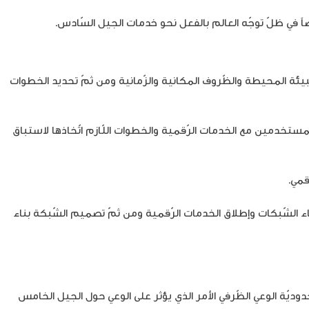
ً في ظلّ توجّه العالم بالفعل نحو خدمات الجيل السّادس.
يئة المحيطة والظّروف المكانية والزّمانية ومن ثمّ تحديد الخطوات
تخدمين مع الخدمات الرّقمية والخطوات اللّازم اتّخاذها لاستباق
قمي.
ء الشّبكات وإطلاق الخدمات الرّقمية ومن ثمّ تصميم الشّبكة بناء
حدوديّة الوعي الظّرفي الأمر الذي يؤثر على الوعي حول الجيل الخامس