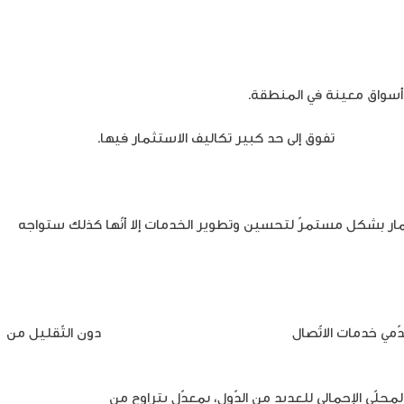
ي أسواق معينة في المنطقة.
جيل الخامس
تفوق إلى حد كبير تكاليف الاستثمار فيها.
ستثمار بشكل مستمرّ لتحسين وتطوير الخدمات إلا أنّها كذلك ستواجه
مي خدمات الاتّصال
بناء شبكات أكثر صداقة للبيئة
دون التّقليل من
محلّي الإجمالي للعديد من الدّول، بمعدّل يتراوح من
ثلاث إلى سبع