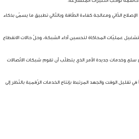
إصلاح الذّاتي ومعالجة كفاءة الطّاقة وبالتّالي تطبيق ما يسمّى بذكاء
 أن يتمّ إجراء المحاكاة الافتراضية للشّبكات باستخدام بيانات حركة مرور الشّبكة ومن ثمّ تنشيط مجموعة تطبيقات Ericsson AI لتشغيل عمليّات المحاكاة لتحسين أداء الشبكة، وحلّ حالات الانقطاع
نتاج سلع وخدمات جديدة الأمر الذي يتطلّب أن تقوم شبكات الاتّصالات
تقليل الوقت والجهد المرتبط بإنتاج الخدمات الرّقمية بالنّظر إلى