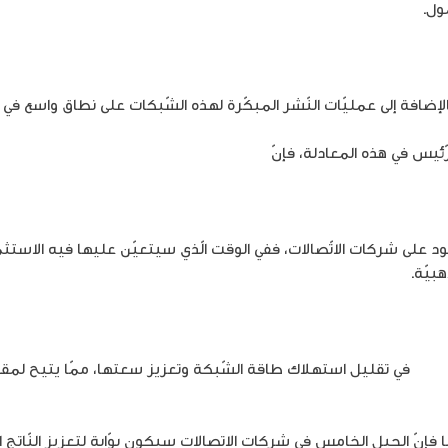
بالإضافة إلى عمليّات النّشر المبكّرة لهذه الشّبكات على نطاق واسع ف
لرّئيس في هذه المعادلة، فإنّ
المنافع الاقتصادية المحتملة لشبكات ال
ستعود على شركات الاتّصالات، ففي الوقت الّذي سيتعيّن عليها فيه الا
بيّة.
خامس
في تقليل استهلاك طاقة الشّبكة وتعزيز سعتها، ممّا يتيح لمقدّ
فإنّ الجيل الخامس في شركات الاتصالات سيكون بوّابة لتعزيز النّاتج ال