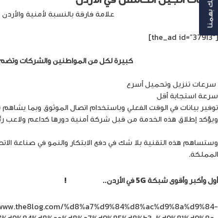
رأيك بهمنا
يعد
إطلاق خدمات الجيل الخامس
علامة فارقة بالنسبة لأمنية والأرد
[the_ad id=”37913″]
فوائد تقنية الجيل الخامس
كبيرة لكل من المواطنين والشركات وتضم:
سرعات تنزيل وتحميل أسرع
سرعة استجابة أقل
توفير بيانات في الوقت الفعلي وباستخدام اتصال الموثوق وبما يشاهم
ويؤكد إطلاق هذه الخدمة من قبل شركة أمنية دورها كداعم ولاعب ر
وستساهم هذه التقنية بلا شك في دفع الابتكار والنمو في صناعة الاتص
المملكة.
أول وأكبر وأقوى شبكة 5G في الأردن..
اشترك الآن
!
//www.the8log.com/%d8%a7%d9%84%d8%ac%d9%8a%d9%84-
7%d9%84%d8%ae%d8%a7%d9%85%d8%b3-%d9%81%d9%8a-