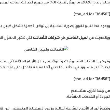
بحلول عام 2028، ما يمثّل نسبة 31% من جميع اتصالات الهاتف المحمول.
[the_ad id=”36456″]
ويعود هذا النموّ القويّ بصورة أساسيّة إلى توافر الأجهزة بشكل كبير، 
وبالحديث عن
الجيل الخامس في شركات الاتّصالات
الّتي تعتبر المكوّن ا
ويمكن ملاحظة هذه الميّزات والفوائد من خلال الأرباح الهائلة الّتي 
ازدياداً غير مسبوق في الطّلب ما يعني أنّها مقبلة بالفعل على مرحلة ذه
[the_ad id=”36456″]
من جهة أخرى، ستسهم
المنتجات الموفّرة للطّاقة لشبكات الجيل ال
الجودة أو الخدمات المقدّمة.
وتضمّ المزايا الأخرى السّرعة العالية وزمن الاستجابة المنخفض، من هنا 