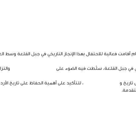
on
Leave a Com
الوعي
حول
الجيل
الخامس
ضرورة
م أقامت فعالية للاحتفال بهذا الإنجاز التاريخي في جبل القلعة وسط ا
لتطوير
القطاع
موي في جبل القلعة، سلّطت فيه الضوء على
رحلة الأردن عبر التاريخ
والتزا
 تاريخ و
ثقافة الأردن الغنية
، للتأكيد على أهمية الحفاظ على تاريخ الأرد
تقدمة.