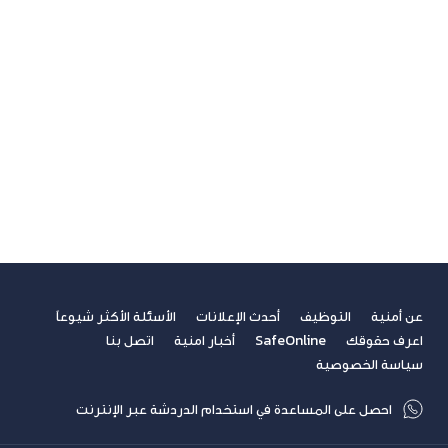
الخدمات المالية الرقمية
تسلية
تكنولوجيا
ريادة الأعمال
صحة
غير مصنف
فيديوهات
مسابقة الكتابة لطلاب الجامعات
مشاركات القراء
نصائح مهنية
عن أمنية
التوظيف
أحدث الإعلانات
الأسئلة الأكثر شيوعاً
اعرف حقوقك
SafeOnline
أخبار امنية
اتصل بنا
سياسة الخصوصية
احصل على المساعدة في استخدام الدردشة عبر الإنترنت