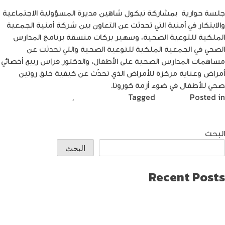
جلسة حوارية بمشاركة نيكول شاهين مديرة المسؤولية الاجتماعية
والابتكار في أمنية التي تحدثت عن التعاون بين شركة أمنية الجمعية
الملكية للتوعية الصحية، وسهير بركات منسقة برنامج المدارس
الصحي في الجمعية الملكية للتوعية الصحية والتي تحدثت عن
مساهمات المدارس الصحية على الأطفال، والدكتور فراس ربيع أخصائي
أمراض وعناية مركزة للأمراض الذي تحدّث عن كيفية خلق روتين
صحي للأطفال في ضوء أزمة كورونا.
Posted in
فيديوهات
Tagged
أمنية | Umniah
,
الجمعية الملكية
on
للتوعية الصحية
Leave a Comment
جلسة
حوارية
البحث
مع
البحث
الجمعية
الملكية
Recent Posts
للتوعية
طريقة العثور على ايفون مفقود
الصحية
كيف تختار افضل لابتوب جيمنج؟
دليل شامل حول كيفية حماية حساب الفيس بوك من الاختراق