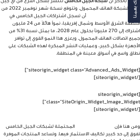
رأيك بهمنا
وجدير بالذكر أن
شبكة الجيل الخامس
تنتشر بشكل أسرع من أي جيل
سابق لشبكة الهاتف المحمول. وتتوقع نسخة شهر نوفمبر 2022 من
تقرير التنقل من إريكسون
أن تسجل اشتراكات الجيل الخامس في
منطقة الشرق الأوسط وشمال إفريقيا، نمواً هائلاً من 24 مليون
اشتراك إلى 270 مليوناً بحلول عام 2028، ما يمثل نسبة 31% من
جميع اتصالات الهاتف المحمول. ويعزى هذا النمو القوي إلى توافر
الأجهزة بشكل كبير، وعمليات النشر المبكرة لهذه الشبكات على
نطاق واسع في أسواق معينة في المنطقة.
[siteorigin_widget class=”Advanced_Ads_Widget”]
[/siteorigin_widget]
[siteorigin_widget
class=”SiteOrigin_Widget_Image_Widget”]
[/siteorigin_widget]
ومن هنا فإن
المنافع الاقتصادية
المحتملة لشبكات الجيل الخامس
تفوق إلى حد كبير تكاليف الاستثمار فيها. وتساعد المنتجات الموفرة