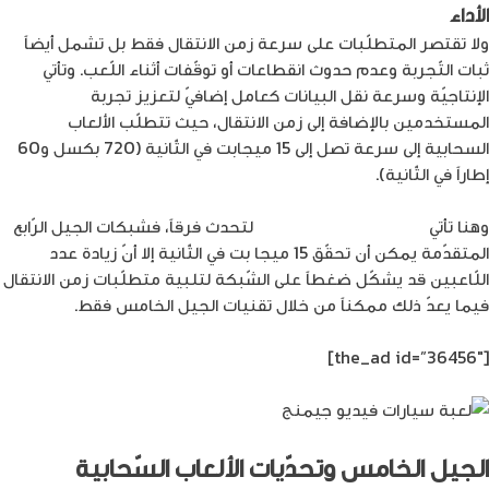
الأداء
ولا تقتصر المتطلّبات على سرعة زمن الانتقال فقط بل تشمل أيضاً
ثبات التّجربة وعدم حدوث انقطاعات أو توقّفات أثناء اللّعب. وتأتي
الإنتاجيّة وسرعة نقل البيانات كعامل إضافيّ لتعزيز تجربة
المستخدمين بالإضافة إلى زمن الانتقال، حيث تتطلّب الألعاب
السحابية إلى سرعة تصل إلى 15 ميجابت في الثّانية (720 بكسل و60
إطاراً في الثّانية).
وهنا تأتي
إمكانيّات الجيل الخامس
لتحدث فرقاً، فشبكات الجيل الرّابع
المتقدّمة يمكن أن تحقّق 15 ميجا بت في الثّانية إلا أنّ زيادة عدد
اللّاعبين قد يشكّل ضغطاً على الشّبكة لتلبية متطلّبات زمن الانتقال
فيما يعدّ ذلك ممكناً من خلال تقنيات الجيل الخامس فقط.
[the_ad id=”36456″]
الجيل الخامس وتحدّيات الألعاب السّحابية