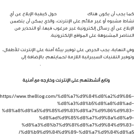
كما يجب أن يكون هناك
توجيه للأطفال
حول كيفية الإبلاغ عن أي
نشاط مشبوه أو غير ملائم على الإنترنت، والذي يمكن أن يتضمن
الإبلاغ عن أي رسائل إلكترونية غير مرغوب فيها، أو التحذير من
العناصر المشبوهة على المواقع الإلكترونية.
وفي النهاية، يجب الحرص على توفير بيئة آمنة على الإنترنت للأطفال،
وتوفير التقنيات السيبرانية اللازمة لحمايتهم، بالإضافة إلى
تعزيز
الوعي بين الأطفال حول الاستخدام الآمن للإنترنت
.
احمِ أطفالك
وتابع أنشطتهم على الإنترنت وخارجه مع أمنية
https://www.the8log.com/%d8%a7%d9%84%d8%a2%d9%86-
%d8%a3%d8%b5%d8%a8%d8%ad-
%d8%a8%d8%a5%d9%85%d9%83%d8%a7%d9%86%d9%83-
%d8%ad%d9%85%d8%a7%d9%8a%d8%a9-
%d8%a3%d8%b7%d9%81%d8%a7%d9%84%d9%83-
%d8%b9%d9%84%d9%89-%d8%a7%d9%84%d8%a5/