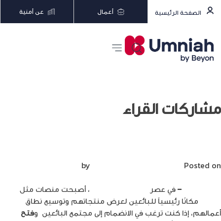
أعمال
عن أمنية
الصفحة الرئيسية
مشاركات القراء
فتح حساب بائع على أمازون
Posted on
يونيو 7, 2023
by
Mirna Mirna
إيهاب أبودية
–
في عصر
التجارة الإلكترونية
، أصبحت منصات مثل
أمازون
مكانًا رئيسياً للبائعين لعرض منتجاتهم وتوسيع نطاق
أعمالهم، إذا كنت ترغب في الانضمام إلى مجتمع البائعين و
فتح