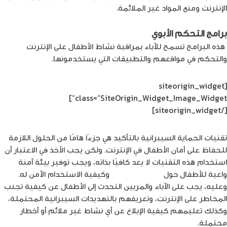
الإنترنت ومنع المواد غير الملائمة.
برامج التحكم الأبوي
هذه البرامج تسمح للآباء بمراقبة نشاط الأطفال على الإنترنت
والتحكم في مواقعهم والتطبيقات التي يستخدمونها.
[siteorigin_widget
class=”SiteOrigin_Widget_Image_Widget”]
[/siteorigin_widget]
تقنيات الحماية السيبرانية بالتأكيد هي جزءًا هامًا من الحلول اللازمة
للحفاظ على أمان الأطفال في الإنترنت. ولكن يجب الأخذ في الاعتبار أن
استخدام هذه التقنيات لا يعد كافيًا بذاته، ويجب توفير بيئة آمنة
واعية للأطفال حول
مخاطر الإنترنت
وكيفية الاستخدام الآمن له.
وعليه، يجب على الآباء والمربين التحدث إلى الأطفال عن كيفية تجنب
المخاطر على الإنترنت، وتعريفهم بالتهديدات السيبرانية المحتملة،
وكذلك تعليمهم كيفية الإبلاغ عن أي نشاط غير ملائم أو أخطار
محتملة.