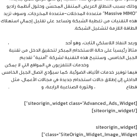
وذلك بسبب النطاق العريض المتنقل المحسّن وحلول أنظمة راديو
“Massive MIMO” متعددة المدخلات-متعددة المخرجات. وسوف تزيد
هذه التقنيات من تغطية الشبكة وتساعد على تقليل إجمالي استهلاك
الطاقة اللازمة لتشغيل الشبكة.
ويعد النفاذ اللاسلكي الثابت، وهو أحد
مزايا شبكات الجيل الخامس
،
مثالاً رئيسياً على حالة الاستخدام المبكر لتحقيق الدخل من تقنية
الجيل الخامس. وستتيح هذه التقنية لشركة “أمنية” تقديم
خدمات
النطاق العريض المنزلية
وخدمات التلفزيون في المواقع التي لا يمكن
فيها توفير خدمات الألياف الضوئية. كما سيؤدي اتصال الجيل الخامس
الداخلي إلى إطلاق حالات استخدام جديدة في مجالات الأعمال، مثل
قطاع
الرعاية الصحية
، والثورة الصناعية الرابعة، و
الألعاب السحابية
.
[siteorigin_widget class=”Advanced_Ads_Widget”]
[/siteorigin_widget]
[siteorigin_widget
class=”SiteOrigin_Widget_Image_Widget”]