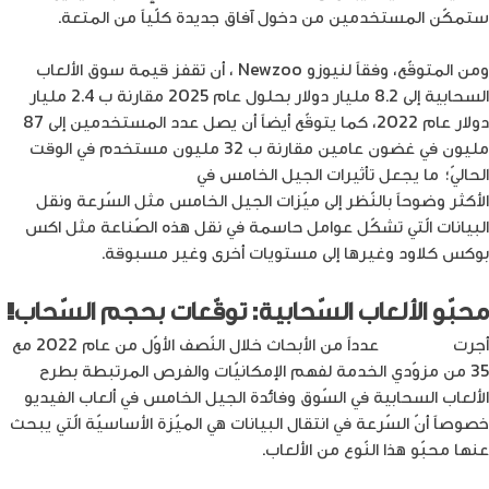
ستمكّن المستخدمين من دخول آفاق جديدة كلّياً من المتعة.
ومن المتوقّع، وفقاً لنيوزو Newzoo ، أن تقفز قيمة سوق الألعاب
السحابية إلى 8.2 مليار دولار بحلول عام 2025 مقارنة ب 2.4 مليار
دولار عام 2022، كما يتوقّع أيضاً أن يصل عدد المستخدمين إلى 87
مليون في غضون عامين مقارنة ب 32 مليون مستخدم في الوقت
الحاليّ؛ ما يجعل تأثيرات الجيل الخامس في
صناعة الألعاب الإلكترونية
الأكثر وضوحاً بالنّظر إلى ميّزات الجيل الخامس مثل السّرعة ونقل
البيانات الّتي تشكّل عوامل حاسمة في نقل هذه الصّناعة مثل اكس
بوكس كلاود وغيرها إلى مستويات أخرى وغير مسبوقة.
محبّو الألعاب السّحابية: توقّعات بحجم السّحاب!
أجرت
إريكسون
عدداً من الأبحاث خلال النّصف الأوّل من عام 2022 مع
35 من مزوّدي الخدمة لفهم الإمكانيّات والفرص المرتبطة بطرح
الألعاب السحابية في السّوق وفائدة الجيل الخامس في ألعاب الفيديو
خصوصاً أنّ السّرعة في انتقال البيانات هي الميّزة الأساسيّة الّتي يبحث
عنها محبّو هذا النّوع من الألعاب.