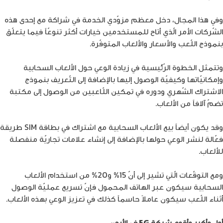
وفي هذا المجال، دخل معظم مزوّدي الخدمة في شراكة مع إحدى هذه
الشّركات الأمر الّذي أتاح للمستخدمين خيارات أكثر تنوعّاً فيما يتعلّق
بنموذج اللّعب والأسعار والألعاب المتوفّرة.
وتتمثل الخطوة الرّئيسية في زيادة الوعي حول الألعاب السحابية
وإمكانيّاتها وكيفيّة الوصول إليها بالإضافة إلى التّعريف بنموذج
الاشتراك الشّهري ودوره في تمكين اللّاعبين من الوصول إلى مكتبة
تضمّ آلافاً من الألعاب.
وقد يكون أيضاً بيع الألعاب السحابية مع اشتراك في بطاقة SIM طريقة
فعّالة لنشر الوعي حولها بالإضافة إلى إنشاء علامات تجاريّة منفصلة
للألعاب.
ومع التوقّعات الّتي تشير إلى أنّ 15% و20% من استخدام الألعاب
السحابية سيكون عبر الهاتف المحمول فإنّ تسريع عمليّة الوصول
أثناء اللّعب سيكون عاملاً حاسماً كذلك في تعزيز الوعي بهذه الألعاب.
أول وأكبر وأقوى شبكة 5G في الأردن..
اشترك الآن