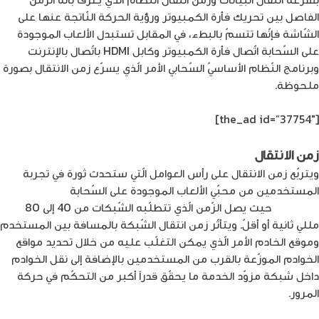
الفاصل بين تحريك فأرة الكمبيوتر ورؤية الحركة النّاتجة عنها على
الشّاشة فإنّها تتسمّ بالبطء، في المقابل تستبدل الألعاب الموجودة
على السّحابة اتّصال فأرة الكمبيوتر وكابل HDMI باتّصال بالإنترنت
وبرنامج النّظام الأساسيّ السّحابي الأمر الّذي يسرّع زمن الانتقال بصورة
ملحوظة.
[the_ad id=”37754″]
زمن الانتقال
ويتربّع زمن الانتقال على رأس العوامل الّتي ستحدث ثورة في تجربة
المستخدمين من محبّي الألعاب الموجودة على السّحابة
للأجهزة
المحمولة
حيث يصل الزّمن الّذي تتطلّبه الشّبكات من 40 إلى 80
مللي ثانية أو أقلّ. ويتأثّر زمن انتقال الشّبكة بالمسافة بين المستخدم
وموقع الخادم الأمر الّذي يمكن التغلّب عليه من خلال تحديد مواقع
الخوادم الموزّعة بالقرب من المستخدمين بالإضافة إلى نقل الخوادم
داخل شبكة مزوّد الخدمة ما يحقّق قدراً أكبر من التحكّم في حركة
المرور.