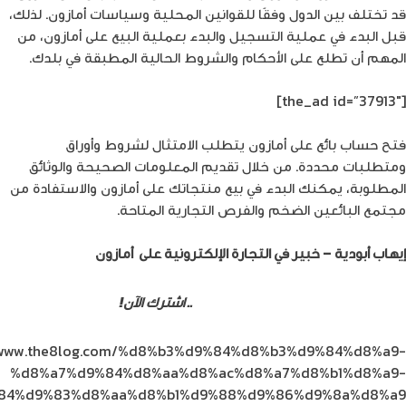
قد تختلف بين الدول وفقًا للقوانين المحلية وسياسات أمازون. لذلك،
قبل البدء في عملية التسجيل والبدء بعملية البيع على أمازون، من
المهم أن تطلع على الأحكام والشروط الحالية المطبقة في بلدك.
[the_ad id=”37913″]
فتح حساب بائع على أمازون يتطلب الامتثال لشروط وأوراق
ومتطلبات محددة. من خلال تقديم المعلومات الصحيحة والوثائق
المطلوبة، يمكنك البدء في بيع منتجاتك على أمازون والاستفادة من
مجتمع البائعين الضخم والفرص التجارية المتاحة.
إيهاب أبودية – خبير في التجارة الإلكترونية على أمازون
أول وأسرع وأفضل شبكة 5G في الأردن
.. اشترك الآن!
//www.the8log.com/%d8%b3%d9%84%d8%b3%d9%84%d8%a9-
%d8%a7%d9%84%d8%aa%d8%ac%d8%a7%d8%b1%d8%a9-
84%d9%83%d8%aa%d8%b1%d9%88%d9%86%d9%8a%d8%a9/