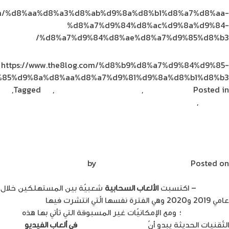
.com/%d8%aa%d8%a3%d8%ab%d9%8a%d8%b1%d8%a7%d8%aa-
%d8%a7%d9%84%d8%ac%d9%8a%d9%84-
%d8%a7%d9%84%d8%ae%d8%a7%d9%85%d8%b3/
https://www.the8log.com/%d8%b9%d8%a7%d9%84%d9%85-
85%d9%8a%d8%aa%d8%a7%d9%81%d9%8a%d8%b1%d8%b3/
Posted in
الجيل الخامس
,
مشاركات القراء
Ericsson
,
5G
Tagged
,
on
إريكسون
,
الجيل الخامس
Leave a Comment
شبكة
الجيل
الجيل الخامس والألعاب السحابية: آفاق جديدة
الخامس..
من المتعة
محرّك
رئيسي
Posted on
مايو 7, 2023
by
Mirna Mirna
للمستقبل
الرقمي
إر
ي
كسون
– اكتسبت
الألعاب السحابية
شعبيّة بين المستهلكين خلال
في
عامي 2019 و2020 وهي الفترة نفسها الّتي انتشرت فيها
شبكات
الأردن
الجيل الخامس
؛ ومع الإمكانيّات غير المسبوقة التي تأتي بها هذه
التّقنيات الحديثة يبدو أنّ
فائدة الجيل الخامس
في ألعاب الفيديو