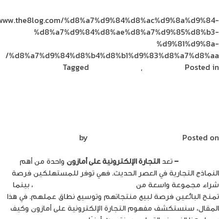
//www.the8log.com/%d8%a7%d9%84%d8%ac%d9%8a%d9%84-
%d8%a7%d9%84%d8%ae%d8%a7%d9%85%d8%b3-
%d9%81%d9%8a-
%d8%a7%d9%84%d8%b4%d8%b1%d9%83%d8%a7%d8%aa/
Posted in
ريادة الأعمال
,
مشاركات القراء
Tagged
إيهاب أبو
on
دية
Leave a Comment
فتح
حساب
سلسلة التجارة الإلكترونية على أمازون
بائع
AmazonFBA
على
أمازون
Posted on
مايو 22, 2023
by
Mirna Mirna
إيهاب أبودية
–
تعد
التجارة الإلكترونية على أمازون
واحدة من أهم
النماذج التجارية في العصر الحديث. فهي توفر للمستهلكين فرصة
شراء مجموعة واسعة من
المنتجات والخدمات عبر الإنترنت
، بينما
تمنح البائعين فرصة لبيع منتجاتهم وتوسيع نطاق عملهم.
في هذا
المقال، سنستكشف مفهوم التجارة الإلكترونية على أمازون وكيف