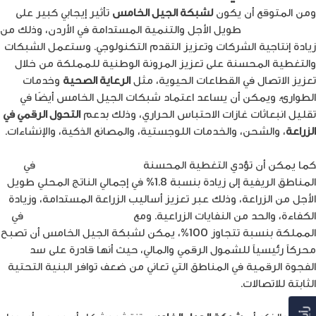
ومن المتوقع أن يكون
لشبكة الجيل الخامس
تأثير إيجابي كبير على
النمو الاقتصادي
طويل الأجل والتنمية المستدامة في الأردن، وذلك من
زيادة إنتاجية الشركات وتعزيز التقدم التكنولوجي. وستعمل الشبكات
والتغطية المحسنة على تعزيز المرونة الوطنية للمملكة من خلال
تعزيز الاتصال في القطاعات الحيوية، مثل
الرعاية الصحية
وخدمات
الطوارئ. ويمكن أن يساعد اعتماد شبكات الجيل الخامس أيضًا في
تقليل انبعاثات غازات الاحتباس الحراري، وذلك بدعم
التحول الرقمي في
الزراعة
، والشحن، والخدمات اللوجستية، والمصانع الذكية، والإنشاءات.
كما يمكن أن تؤدي التغطية المحسنة
لشبكة الجيل الخامس
في
المناطق الريفية إلى زيادة بنسبة 1.8% في إجمالي الناتج المحلي طويل
الأجل من الزراعة، وذلك عبر تعزيز أساليب الزراعة المستدامة، وزيادة
الكفاءة، والحد من النفايات الزراعية. ومع
انتشار الهاتف المحمول
في
المملكة بنسبة تتجاوز 100%، يمكن لشبكة الجيل الخامس أن تصبح
محركاً رئيسياً للشمول الرقمي والمالي، حيث أنها قادرة على سد
الفجوة الرقمية في المناطق التي تعاني من ضعف توافر البنية التحتية
الثابتة للاتصالات.