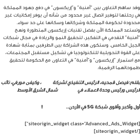
وقد ساهم التعاون بين “أمنية” و”إريكسون” في دفع جهود المملكة
في رحلتها لتوفير اتصال غير محدود من شأنه أن يوفر إمكانيات غير
محدودة لحكومة المملكة وشركاتها وسكانها على حد سواء.
وتستعد المملكة الآن بفضل تقنيات إريكسون المتطورة ونهج
“أمنية” التقدمي في التفكير، لتحقيق النمو والريادة في مجال شبكات
الجيل الخامس. وستكون هذه الشراكة بين الطرفين بمثابة شهادة
على القوة التحويلية للتكنولوجيا في تشكيل مستقبل المجتمعات،
مع استمرار “إريكسون” و”أمنية” في التعاون مع الحكومة لتحقيق
طموحاتهما الرقمية.
بقلم: فيصل قمحيه، الرئيس التنفيذي لشركة
أمنية
، وكيفن مورفي، نائب
الرئيس ورئيس وحدة العملاء في
إريكسون
شمال الشرق الأوسط
أول وأكبر وأقوى شبكة 5G في الأردن..
اشترك الآن
!
[siteorigin_widget class=”Advanced_Ads_Widget”]
[/siteorigin_widget]