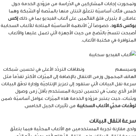
وتمحورت إجابات المشاركين في الدّراسة من مزوّدي الخدمة حول
خمس فئات أساسيّة تتعلّق اثنتان منها بالمنّصة أو الشّبكة وهما
عاملان لا يثيران قلق القائمين على ألعاب الفيديو بما في ذلك
إكس
بوكس كلاود
، خصوصاً أنّ الأنظمة الأساسيّة المتاحة للألعاب السحابية
أصبحت تتسمّ بالنّضج من حيث الأجهزة الّتي تعمل عليها والألعاب
المتوافرة في مكتبة الألعاب.
وسيسهم
الجيل الخامس
ونطاقات التردّد الأعلى في تحسين شبكات
الهاتف المحمول وزمن الانتقال بالإضافة إلى الميّزات الأكثر تقدّماً مثل
سرعة نقل البيانات الّتي ستقود إلى تعزيز الإنتاجيّة وإدارة تدفّق البيانات
الأمر الّذي يصبّ في تحسين تجربة المستخدم بأقلّ زمن وصول
وبثبات، حيث يعتبر مزوّدو الخدمة هذه الميّزات عوامل أساسيّة ضمن
توقّعات محبّي الألعاب السحابية
من تأثيرات الجيل الخامس.
سرعة انتقال البيانات
ولدى مقارنة تجربة المستخدمين مع الألعاب المحلّية فيما يتعلّق
بسرعة انتقال البيانات وزمن انتقال النّظام الّذي يعرّف بأنّه الزّمن