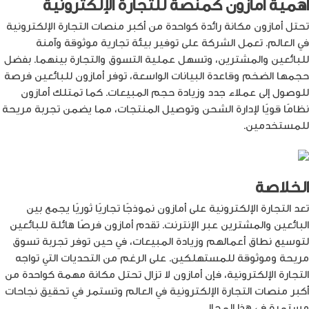
أهمية أمازون كمنصة للتجارة الإلكترونية
تحتل أمازون مكانة رائدة كواحدة من أكبر منصات التجارة الإلكترونية
في العالم. تعمل الشركة على توفير بيئة تجارية موثوقة وآمنة
للبائعين والمشترين، وتسهل عملية التسوق والتجارة بينهما. بفضل
حجمها الضخم وقاعدة البيانات الواسعة، توفر أمازون للبائعين فرصة
للوصول إلى عملاء جدد وزيادة حجم المبيعات. كما تمتلك أمازون
نظامًا قويًا لإدارة الشحن وتوصيل المنتجات، مما يضمن تجربة مريحة
للمستخدمين.
الخلاصة
تعد التجارة الإلكترونية على أمازون نموذجًا تجاريًا ثوريًا يجمع بين
البائعين والمشترين عبر الإنترنت. تقدم أمازون فرصًا هائلة للبائعين
لتوسيع نطاق أعمالهم وزيادة المبيعات، في حين توفر تجربة تسوق
مريحة وموثوقة للمستهلكين. على الرغم من التحديات التي تواجه
التجارة الإلكترونية، فإن أمازون لا تزال تحتل مكانة مهمة كواحدة من
أكبر منصات التجارة الإلكترونية في العالم وتستمر في تحقيق نجاحات
مستمرة في هذا المجال.