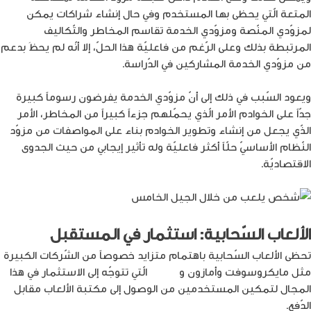
المتعة الّتي يحظى بها المستخدم وفي حال إنشاء شراكات يمكن
لمزوّدي المنّصة ومزوّدي الخدمة تقاسم المخاطر والتّكاليف
المرتبطة بذلك وعلى الرّغم من فاعليّة هذا الحلّ، إلا أنّه لم يحظَ بدعم
من مزوّدي الخدمة المشاركين في الدّراسة.
ويعود السّبب في ذلك إلى أنّ مزوّدي الخدمة يفرضون رسوماً كبيرة
جدّاً على الخوادم الأمر الّذي يحمّلهم جزءاً كبيراً من المخاطر، الأمر
الذّي يجعل من إنشاء وتطوير الخوادم بناء على المواصفات من مزوّد
النّظام الأساسيّ حلّاً أكثر فاعليّة وله تأثير إيجابي من حيث الجدوى
الاقتصاديّة.
الألعاب السّحابية: استثمار في المستقبل
تحظى الألعاب السّحابية باهتمام متزايد خصوصاً من الشّركات الكبيرة
مثل مايكروسوفت وأمازون و
انفيديا
الّتي تتوجّه إلى الاستثمار في هذا
المجال لتمكين المستخدمين من الوصول إلى مكتبة الألعاب مقابل
الدّفع.