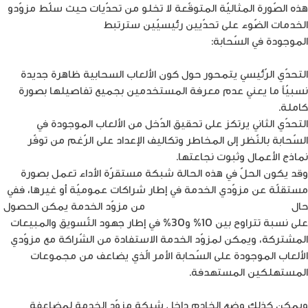
هذه الصّورة المثاليّة المتوقّعة لا تخلو من تحدّيات حيث سلّط مزوّدو
الخدمات الضّوء على تحدّيين رئيسيّين سترتبط
بانتشار الألعاب
الموجودة في السّحابة:
التحدّي الرّئيسي يتمحور حول كون الألعاب السحابية ظاهرة جديدة
نسبيّاً ما يعني عدم معرفة المستخدمين بجميع تفاصيلها بصورة
كاملة.
التحدّي الثاني يرتكز على تحقيق الدّخل من الألعاب الموجودة في
السّحابة بالنّظر إلى المخاطر وتكاليف الإعداد على الرّغم من توفّر
نماذج الأعمال وثبوت نجاعتها.
وقد يكون الحلّ في هذه الحالة شبكة مستقرّة الأداء تعمل بصورة
مستقلّة عن مزوّدي الخدمة في إطار شراكات عموميّة أو غيرها، ففي
حال
بيع الاشتراكات للألعاب السحابية
من مزوّد الخدمة يمكن الحصول
على نسبة تتراوح بين 10% و30% في إطار جهود التّسويق والمبيعات
المشتركة، ويمكن لمزوّد الخدمة الاستفادة من الشّراكة مع مزوّدي
الألعاب الموجودة على السّحابة الأمر الّذي يضاعف من مجموعات
المستهلكين المستهدفة.
ويمكن كذلك وضع الخادم داخل شبكة مزوّد الخدمة لمضاعفة