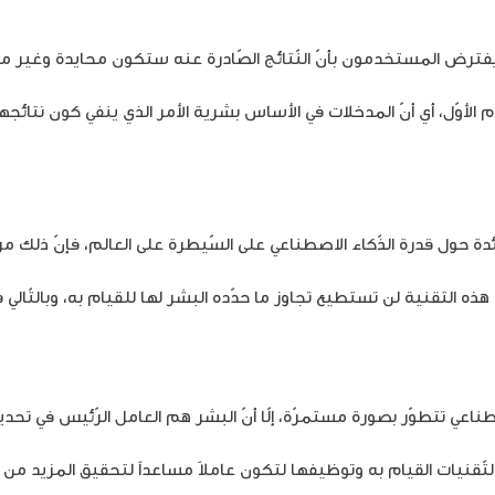
، يفترض المستخدمون بأنّ النّتائج الصّادرة عنه ستكون محايدة وغير مت
م الأوّل، أي أنّ المدخلات في الأساس بشرية الأمر الذي ينفي كون نتائجه
ئدة حول قدرة الذّكاء الاصطناعي على السّيطرة على العالم، فإنّ ذلك 
ذه التقنية لن تستطيع تجاوز ما حدّده البشر لها للقيام به، وبالتّالي
صطناعي تتطوّر بصورة مستمرّة، إلّا أنّ البشر هم العامل الرّئيس في تحديد
نيات القيام به وتوظيفها لتكون عاملاً مساعداً لتحقيق المزيد من الإ