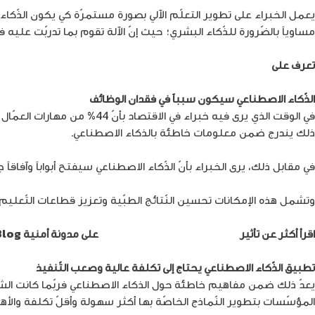
يعمل الخبراء على تطوير التعلّم الآلي بصورة مستمرّة كي يكون الذّكاء الا
مساوياً بالضّرورة للذّكاء البشري؛ حيث إنّ الآلة تقوم بما تدربّت عليه 
تعرف على
أول ذكاء اصطناعي أردني
الذّكاء الاصطناعي سيكون سبباً في فقدان الوظائف
ذلك يندرج ضمن معلومات خاطئة بالذكاء الاصطناعي.
في مقابل ذلك، يرى الخبراء بأنّ الذّكاء الاصطناعي سيفتح أبواباً وآفاق
وتشمل هذه الإمكانات تحسين النّتائج الطبّية وتعزيز قطاعات التّعليم وتحليل ال
اقرأ أكثر عن تأثير
الذكاء الاصطناعي على الوظائف
على مدونة أمنية 8log
تطبيق الذّكاء الاصطناعي يحتاج إلى تكلفة عالية وصعب التّنفيذ
يعدّ ذلك ضمن مفاهيم خاطئة حول الذكاء الاصطناعي فربّما كانت الشّركا
المؤسّسات بتطوير النّماذج الخاصّة بها أكثر سهولة وأقلّ تكلفة والأه