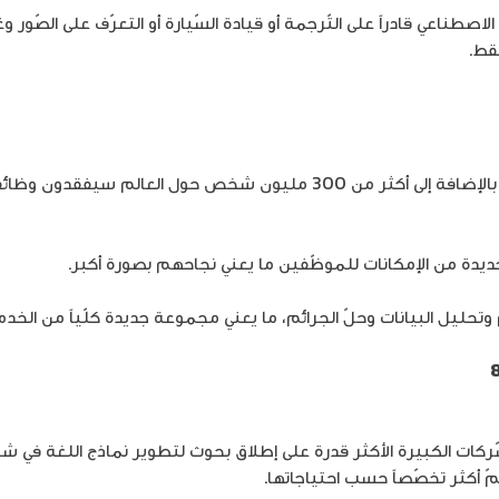
صطناعي قادراً على التّرجمة أو قيادة السّيارة أو التعرّف على الصّور وغ
فقط.
في الوقت الذي يرى فيه خبراء في الاقتصاد بأنّ 44% من مهارات العمّال بالإضا
اً جديدة من الإمكانات للموظّفين ما يعني نجاحهم بصورة أكبر.
بيانات وحلّ الجرائم، ما يعني مجموعة جديدة كلّياً من الخدمات والوظائف قد تص
ت الكبيرة الأكثر قدرة على إطلاق بحوث لتطوير نماذج اللغة في شات جي 
مّ أكثر تخصّصاً حسب احتياجاتها.