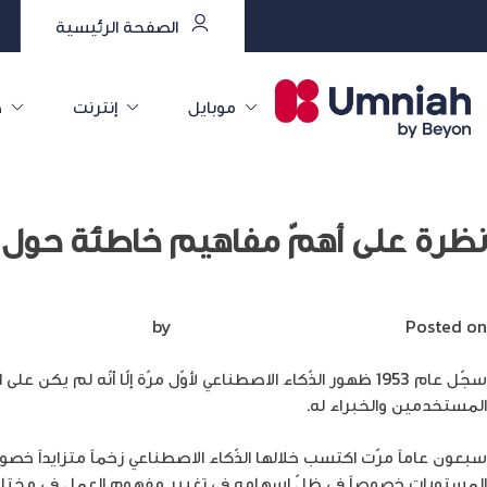
الصفحة الرئيسية
موبايل
إنترنت
خ
نظرة على أهمّ مفاهيم خاطئة حول ا
Posted on
ديسمبر 14, 2023
by
Mirna Mirna
سجّل عام 1953 ظهور الذّكاء الاصطناعي لأوّل مرّة إلّا أنّه لم يكن على المستوى نفسه من التقدّم الذي نشهده اليوم، وعلى الرّغم من ذلك لا تزال
المستخدمين والخبراء له.
سبعون عاماً مرّت اكتسب خلالها الذّكاء الاصطناعي زخماً متزايداً خص
المستويات خصوصاً في ظلّ إسهامه في تغيير مفهوم العمل في مختلف