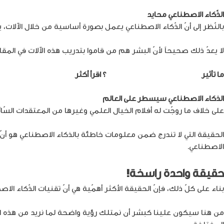
الذّكاء الاصطناعي محايد
بالنّظر إلى أنّ الذّكاء الاصطناعي يعمل بصورة أساسية من خلال الآلات
لا يعدّ ذلك صحيحاً لأنّ البشر هم من قاموا بتدريب هذه الآلات في المقا
ما تأثير
الذكاء الاصطناعي على الإعلام
؟ اقرأ أكثر
الذكاء الاصطناعي سيسطر على العالم
على خلاف ما روجّت له أفلام الخيال العلمي وغيرها من المعتقدات السّا
الحقيقة التي لا تندرج ضمن معلومات خاطئة بالذكاء الاصطناعي هو أنّ ه
الاصطناعي.
حقيقة واحدة راسخة!
بناء على كلّ ذلك، فإنّ الحقيقة الأكثر أهمّية هي أنّ تقنيات الذّكاء الا
من هنا سيكون علينا كبشر أن نمتلك رؤية واضحة لما نريد من هذه التّق
المختلفة.