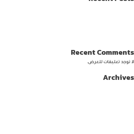
طريقة العثور على ايفون مفقود
كيف تختار افضل لابتوب جيمنج؟
دليل شامل حول كيفية حماية حساب الفيس بوك من الاختراق
تحديث ماك ميني لإنتاج اصغر جهاز كمبيوتر من أبل
كيفية حماية الواي فاي … خطوات ونصائح
Recent Comments
لا توجد تعليقات للعرض.
Archives
سبتمبر 2024
أغسطس 2024
يوليو 2024
يونيو 2024
مايو 2024
أبريل 2024
مارس 2024