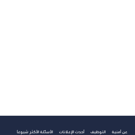
U ترند
آخر مستجدات التكنولوجيا
الاتصالات
الامن السيبراني
الجيل الخامس
الخدمات المالية الرقمية
تسلية
تكنولوجيا
ريادة الأعمال
صحة
غير مصنف
فيديوهات
مسابقة الكتابة لطلاب الجامعات
مشاركات القراء
نصائح مهنية
عن أمنية
التوظيف
أحدث الإعلانات
الأسئلة الأكثر شيوعاً