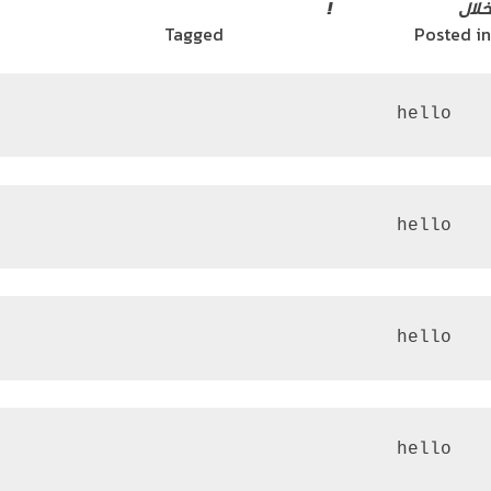
خلال
متجرها الإلكتروني
!
Posted in
آخر مستجدات التكنولوجيا
Tagged
أمنية | Umniah
 hello
 hello
 hello
 hello