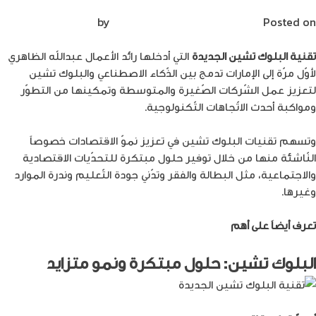
Posted on
ديسمبر 10, 2023
by
Mirna Mirna
تقنية البلوك تشين الجديدة
التي أدخلها رائد الأعمال عبدالله الظاهري
لأوّل مرّة إلى الإمارات تدمج بين الذّكاء الاصطناعي والبلوك تشين
لتعزيز عمل الشّركات الصّغيرة والمتوسطة وتمكينها من التطوّر
ومواكبة أحدث الاتّجاهات التّكنولوجية.
وتسهم تقنيات البلوك تشين في تعزيز نموّ الاقتصادات خصوصاً
النّاشئة منها من خلال توفير حلول مبتكرة للتحدّيات الاقتصادية
والاجتماعية، مثل البطالة والفقر وتدّني جودة التّعليم وندرة الموارد
وغيرها.
تعرف أيضاَ على أهم
طرق تطوير الشركات
البلوك تشين: حلول مبتكرة ونمو متزايد