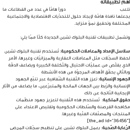
أهمّ تطبيقاته
تلعب
تقنية البلوك تشين الجديدة
دوراً هامّاً في عدد من القطاعات ما
يجعلها نافذة هامّة لإيجاد حلول للتحدّيات الاقتصادية والاجتماعية
المختلفة وتحقيق نموّ متزايد.
وتشمل تطبيقات تقنية البلوك تشين الجديدة كلّاً ممّا يلي:
سلاسل الإمداد والمعاملات الحكومية
: تُستخدم تقنية البلوك تشين
لحفظ السجّلات مثل المعاملات العقارية والميزانيّات وغيرها، الأمر
الذي يقلّص من عمليّات الاحتيال والتّكلفة الكبيرة ويضاعف الدقّة
وبالتّالي يحقّق الأهداف المرجوّة من هذه الأنشطة
الجهود الإنسانية
: تعزز هذه التّقنية الشّفافية عبر تتبّع الجهود
الإنسانية والرّبط بين الجهات المانحة والمتبرّعين، ما يضاعف من الآثار
الإيجابية النّاتجة عن ذلك
حقوق الملكية
: تُستخدم هذه التّقنية لتعزيز جهود منظّمات
مكافحة القرصنة والسّلطات الحكومية وتقليص الاعتداء على
المنتجات والمصنّفات الفنّية وغيرها.
[the_ad id=”36456″]
الرّعاية الصّحية
: يعمل البلوك تشين على تنظيم سجّلات المرضى