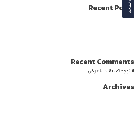
رأيك بهمنا
Recent Posts
طريقة العثور على ايفون مفقود
كيف تختار افضل لابتوب جيمنج؟
دليل شامل حول كيفية حماية حساب الفيس بوك من الاختراق
تحديث ماك ميني لإنتاج اصغر جهاز كمبيوتر من أبل
كيفية حماية الواي فاي … خطوات ونصائح
Recent Comments
لا توجد تعليقات للعرض.
Archives
سبتمبر 2024
أغسطس 2024
يوليو 2024
يونيو 2024
مايو 2024
أبريل 2024