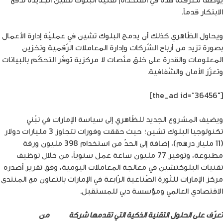
الابتكار قدماً.
ويحاول الظّاهري كذلك أن يدمج البلوك تشين في عمليّة إدارة الأعمال
بصورة تزيد من أرباح الشّركات وإدارة المعاملات الرّقمية وتخزين
المعلومات والقدرة على خلق منّصات لا مركزية توفّر التحكّم بالبيانات
وتعزّز الأمان والشّفافية.
[the_ad id=”36456″]
ويضيف المشروع الجديد للظّاهري إلى سياسة الإمارات في تبّني
تكنولوجيا البلوك تشين؛ حيث حققت وفورات تتجاوز 3 مليارات دولار
(11 مليار درهم)، إضافة إلى الحدّ من استخدام 398 مليون ورقة
مطبوعة، وتوفير 77 مليون ساعة عمل سنوياً، من خلال توظيف
تقنيات البلوكتشين في معالجة المعاملات اليومية، وفق تقرير أصدره
مركز الإمارات للثّورة الصّناعية الرّابعة في الإمارات بالتعاون مع المنتدى
الاقتصادي العالمي ومؤسسة دبي للمستقبل.
تعرّف على الحلول التقنية الذكية التي تقدمها شركة
أمنية
من