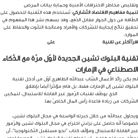
وتقليص مخاطر الاختراقات الأمنية وحماية بيانات المرضى
تنمية مفاهيم الاقتصاد التّشاركي
: تُستخدم هذه التّقنية للحصول على
الطّاقة من دول الجوار مقابل الدّفع، وقد يسهم نشر هذا المفهوم في
تحقيق نتائج إيجابية للشّركات والأفراد ومعالجة التلّوث والحفاظ على
الموارد.
اقرأ أكثر عن تقنية
البلوك تشين كأداة دفع
على
مدونة أمنية
تقنية البلوك تشين الجديدة لأوّل مرّة مع الذّكاء
الاصطناعي في الإمارات
لم يكن رائد الأعمال الشّاب عبدالله الظاهري أوّل من أدخل تقنية
البلوك تشين إلى الإمارات فقط، بل قام مؤخّراً أيضاً بإطلاق
مشروع
بلوك زيرو
الذي يوظّف تقنيات الرّموز غير القابلة للاستبدال، لتمكين
الشّركات من زيادة قاعدة رأس المال الخاصّ بها.
ويحاول عبدالله من خلال خبرته الواسعة في مجال البلوك تشين،
خصوصاً أنّه حاصل على براءتي اختراع في مجال البلوك تشين والرّموز
غير القابلة للاستبدال ومؤلّف كتاب “نحو مستقبل التّكنولوجيا”، أن
يوظّف معرفته هذه في استخدام تقنية البلوك تشين الجديدة لدفع