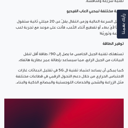
تقنية سريعة ومنافسة.
تجربة مختلفة لمحبي العاب الفيديو
رأيك بهمنا
بفضل السرعة العالية وزمن انتقال يقلّ عن 20 ميللي ثانية ستقول
وداعاً لأيّ بطء أو تقطيع أثناء اللّعب، فأنت على موعد مع تجربة لعب
ممتعة وثوريّة!
توفير الطاقة
تستهلك تقنية الجيل الخامس ما يصل إلى 90٪ طاقة أقل لنقل
البيانات من الجيل الرابع، مما سيساعد بإطالة عمر بطارية هاتفك.
كما يمكن أن يساعد اعتماد تقنية ال 5G في تقليل انبعاثات غازات
الاحتباس الحراري من خلال دعم التحول الرقمي في قطاعات مختلفة
مثل الزراعة والشحن والخدمات اللوجستية والمصانع الذكية والبناء.