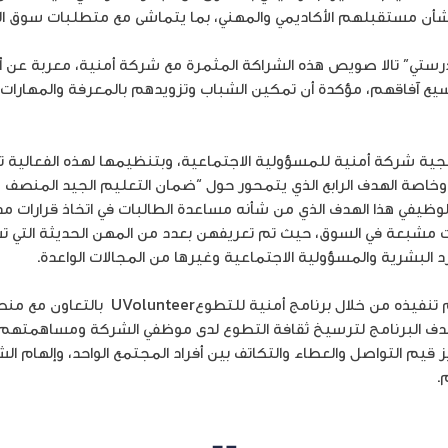
بشأن مستقبلهم الأكاديمي والمهني، بما يتماشى مع متطلبات سوق ال
رستي” تالا صويص هذه الشراكة المثمرة مع شركة أمنية، معربة عن أ
وسيع آفاقهم، مؤكدة أن تمكين الشباب وتزويدهم بالمعرفة والمهارات 
تيجية شركة أمنية للمسؤولية الاجتماعية، وبتنظيمها لهذه الفعالية 
 وخاصة الهدف الرابع الذي يتمحور حول “ضمان التعليم الجيد المنصف
الوظيفي هذا الهدف الذي من شأنه مساعدة الطالبات في اتخاذ قرارات
ت مشبعة في السوق، حيث تم تعريفهن بعدد من المهن الحديثة التي 
موارد البشرية والمسؤولية الاجتماعية وغيرها من المجالات الواعدة.
والجدير بالذكر، أن اليوم الوظيفي تم تنفيذه من 
ف البرنامج لترسيخ ثقافة التطوع لدى موظفي الشركة ومساهمتهم 
يز قيم التواصل والعطاء والتكاتف بين أفراد المجتمع الواحد، وإلهام 
.