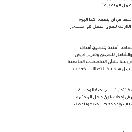
عمل المتغيرة.”
ملها في أن يسهم هذا اليوم
اللازمة لسوق العمل هو استثمار
تساهم أمنية بتحقيق أهداف
 والشامل للجميع وتعزيز فرص
 مدروسة بشأن التخصصات الجامعية،
تشمل هندسة الاتصالات، خدمات
خلال برنامج أمنية للتطوعUVolunteer بالتعاون مع منصة “نحن” – المنصة الوطنية
في إحداث فرق داخل المجتمع
الشباب وإعدادهم ليصبحوا أعضاء