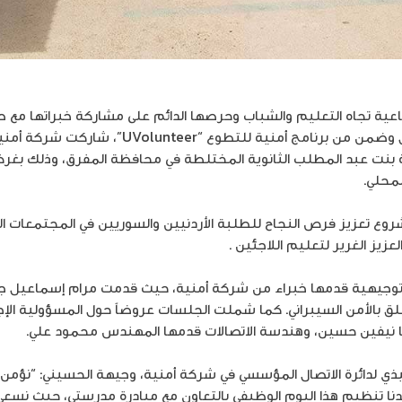
تماعية تجاه التعليم والشباب وحرصها الدائم على مشاركة خبراتها مع
متغيرات السوق ووظائف المستقبل وضمن من برنامج أم
بنت عبد المطلب الثانوية المختلطة في محافظة المفرق، وذلك بغر
محلي.
روع تعزيز فرص النجاح للطلبة الأردنيين والسوريين في المجتمعات ا
يز الغرير لتعليم اللاجئين .
وجيهية قدمها خبراء من شركة أمنية، حيث قدمت مرام إسماعيل جلسة
 بالأمن السيبراني. كما شملت الجلسات عروضاً حول المسؤولية الإجت
تها نيفين حسين، وهندسة الاتصالات قدمها المهندس محمود علي.
فيذي لدائرة الاتصال المؤسسي في شركة أمنية، وجيهة الحسيني: “نؤمن
ا تنظيم هذا اليوم الوظيفي بالتعاون مع مبادرة مدرستي، حيث نسعى م