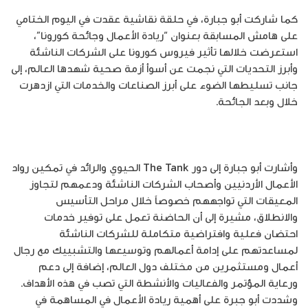
كما شاركت أبو جبارة، في حلقة نقاشية عقدت في اليوم الختامي
على هامش المسابقة بعنوان “ريادة الأعمال وجائحة كورونا”،
استعرضت خلالها تأثير فيروس كورونا على الشركات الناشئة
وأبرز التحديات التي نجمت عن أسوأ أزمة صحية شهدها العالم، إلى
جانب تسليطها الضوء على أبرز الصناعات والخدمات التي ازدهرت
خلال وبعد الجائحة.
وأشارت أبو جبارة إلى دور The Tank الحيوي والرائد في تمكين رواد
الأعمال الأردنيين وأصحاب الشركات الناشئة ودعمهم لتجاوز
المعيقات التي تواجههم خصوصاً خلال مراحل التأسيس
والانطلاق، مشيرة إلى أن الحاضنة تعمل على توفير خدمات
احتضان فعلية وافتراضية متكاملة للشركات الناشئة
لمساعدتهم على إدامة أعمالهم وتوسيعها والتشبييك مع رجال
أعمال ومستثمرين من مختلف دول العالم، إضافة إلى دعم
ورعاية المؤتمر والفعاليات والأنشطة التي تصب في هذه الأهداف.
وشددت أبو جبرة على أهمية ريادة الأعمال في المساهمة في