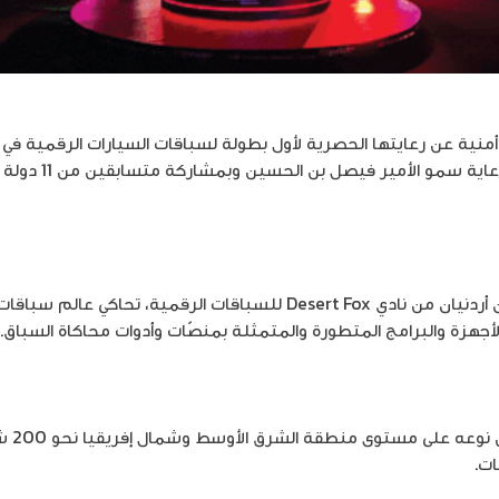
منية عن رعايتها الحصرية لأول بطولة لسباقات السيارات الرقمية ف
والبطولة التي شارك فيها متسابقان أردنيان من نادي Desert Fox للسباقات ال
هزة والبرامج المتطورة والمتمثلة بمنصّات وأدوات محاكاة السباق.
وحضر هذ
ات.