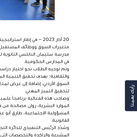
20 آذار 2023 – في إطار
متغيرات السوق ووظائف المستقبل،
مدرسة سليمان النابلسي الثانوية ل
في المدارس الحكومية.
وتم توجيه الطلاب نحو اختيار دراس
والثقافية؛ بهدف تحقيق التنمية ال
السوق الأردني، إضافة إلى عرض لمت
رأيك بهمنا
لتحقيق التميز المهني.
وصاحب هذه الفعالية برنامجاً علمي
الموارد البشرية، روان مصالحة من
المسؤولية الاجتماعية، طارق أبو ع
القانونية.
وشدّد الرئيس التنفيذي للدائرة الت
المشبعة والراكدة والتخصصات التي ي