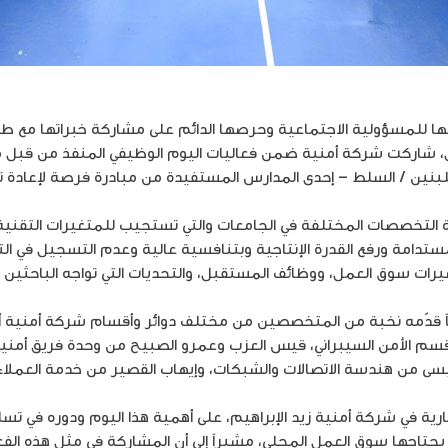
 استراتيجيتها للمسؤولية الاجتماعية وحرصها الدائم على مشاركة خبراتها 
 شاركت شركة أمنية ضمن فعاليات اليوم الوظيفي المنفذ من قبل مب
لبنين / السلط – إحدى المدارس المستفيدة من مبادرة فرصة لإعادة 
ة التخصصات المختلفة في الجامعات والتي تستجيب للمتغيرات التقنية 
مستدامة ورفع القدرة الإنتاجية وبتنافسية عالية وعدم التسجيل في ال
غيرات سوق العمل، ووظائف المستقبل، والتحديات التي تواجه الباحثي
اً قدّمه نخبة من المتخصصين من مختلف دوائر وأقسام شركة أمنية أب
 قسم الأمن السيبراني، قيس العزب وعمرو الصبيح من وحدة فريق أمني
يسى من هندسة الاتصالات والشبكات، وإيهاب القصير من خدمة العملا
جارية في شركة أمنية زيد الإبراهيم، على أهمية هذا اليوم ودوره في 
حتاجها سوق العمل المحلي، مشيراً إلى أن المشاركة في مثل هذه الفعا