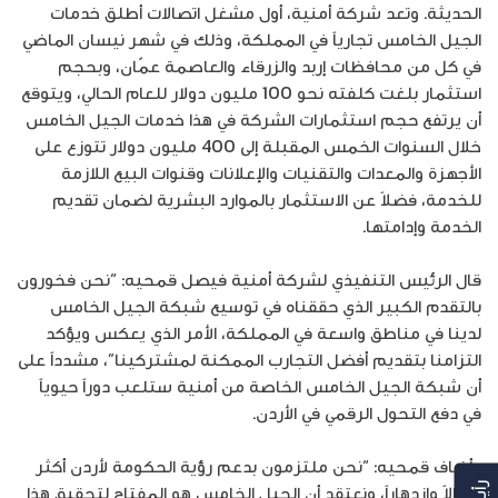
الحديثة. وتعد شركة أمنية، أول مشغل اتصالات أطلق خدمات
الجيل الخامس تجارياً في المملكة، وذلك في شهر نيسان الماضي
في كل من محافظات إربد والزرقاء والعاصمة عمّان، وبحجم
استثمار بلغت كلفته نحو 100 مليون دولار للعام الحالي، ويتوقع
أن يرتفع حجم استثمارات الشركة في هذا خدمات الجيل الخامس
خلال السنوات الخمس المقبلة إلى 400 مليون دولار تتوزع على
الأجهزة والمعدات والتقنيات والإعلانات وقنوات البيع اللازمة
للخدمة، فضلاً عن الاستثمار بالموارد البشرية لضمان تقديم
الخدمة وإدامتها.
قال الرئيس التنفيذي لشركة أمنية فيصل قمحيه: “نحن فخورون
بالتقدم الكبير الذي حققناه في توسيع شبكة الجيل الخامس
لدينا في مناطق واسعة في المملكة، الأمر الذي يعكس ويؤكد
التزامنا بتقديم أفضل التجارب الممكنة لمشتركينا”، مشدداً على
أن شبكة الجيل الخامس الخاصة من أمنية ستلعب دوراً حيوياً
في دفع التحول الرقمي في الأردن.
وأضاف قمحيه: “نحن ملتزمون بدعم رؤية الحكومة لأردن أكثر
اتصالاً وازدهاراً، ونعتقد أن الجيل الخامس هو المفتاح لتحقيق هذا