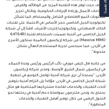
رأيك بهمنا
الهدف، حيث توفر هذه التقنية المزيد من الوظائف والفرص
لقطاعات الأعمال وزيادة الإيرادات الحكومية، وبالتالي تعزيز
مستويات النمو الاقتصادي الشامل والمستدام. كما تشكّل
تكنولوجيا الجيل الخامس حجر الأساس في الاعتماد على تقنيات
الذكاء الاصطناعي، وتكنولوجيا إنترنت الأشياء، لافتاً إلى أن شبكة
الجيل الخامس من أمنية صممّت باستخدام تقنية (64T64R
Massive MIMO) من شركة إريكسون العالمية ستكون الأسرع
في الأردن، مما سيحسن تجربة المستخدم النهائي بشكل
ملحوظ”.
من جانبه قال كيفن مورفي، نائب الرئيس ورئيس وحدة العملاء
في اريكسون شمال الشرق الأوسط، ومدير شركة إريكسون
الأردن: “يسعدنا أن نرى شركة أمنية تواصل التوسع في تغطية
شبكة الجيل الخامس في الأردن. مؤكداً بإن التزام أمنية بتوفير
أحدث التقنيات والخدمات لقاعدة مشتركيها المتنامية هو مثال
يحتذى به. ونحن ملتزمون بمواصلة دعم أمنية في رحلتها نحو
التحول الرقمي من خلال توفير أفضل التقنيات والخدمات
المتطورة”.