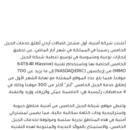
أعلنت شركة أمنية، أول مشغل اتصالات أردني أطلق خدمات الجيل
الخامس رسمياً في المملكة في شهر أيار الماضي، عن تحقيق
إنجازات نوعية وملموسة في توسيع تغطية شبكة الجيل
الخامس الخاصة بها وباستخدام تقنية (64T64R Massive
MIMO) من إريكسون (NASDAQ:ERIC) إلى ما يزيد عن 700
موقعاً، فيما بلغ عدد المواقع المفعّلة مع نهاية الشهر الأول من
إطلاق خدمة الجيل الخامس “أيار” أكثر من 300 موقعاً وذلك في
4 محافظات رئيسية هي؛ العاصمة عمّان والزرقاء وإربد والعقبة.
وتغطي مواقع شبكة الجيل الخامس من أمنية مناطق حيوية
واستراتيجية وذات كثافة سكانية عالية، مما يضمن لمشتركي
أمنية في هذه المناطق تجربة سلسة وموثوقة لخدمات الجيل
الخامس، والاستمتاع بالفوائد العديدة والمتنوعة لهذه التقنية