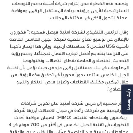
وتجسد هذه الخطوة مدى إلتزام شركة أمنية بدعم التوجهات
الاستراتيجية للأردن ورؤيته بريادة المستقبل الرقمي ومواكبة
عجلة التحول الذكي في مختلف المجالات.
وقال الرئيس التنفيذي لشركة أمنية فيصل قمحيه :” فخورون
بالإعلان عن توسيع نطاق تغطية شبكة الجيل الخامس الخاصة
بأمنية U5G لتشمل 5 محافظات أردنية، ويأتي هذا الإنجاز تأكيداً
على التزامنا بتقديم أفضل تجارب الاتصال لعملائنا، ودعم رؤية
التحديث الاقتصادي الخاصة بقطاع الاتصالات وتكنولوجيا
المعلومات في بناء مستقبل رقمي مزدهر، حيث نؤمن بأن تقنية
الجيل الخامس ستلعب دوراً محورياً في تحقيق هذه الرؤية، من
خلال تمكين مختلف القطاعات وتعزيز فرص الابتكار والنمو
الاقتصادي”.
رأيك بهمنا
وأشار قمحيه إلى حرص شركة أمنية على تكوين شراكات
استراتيجية مع شركات رائدة في مجال الاتصالات أبرزها شركة
إريكسون واستخدام تقنيتها (MIMO) لضمان مواكبة أحدث
التطورات في تقنية الجيل الخامس في أكثر من 700 موقع في 4
محافظات رئيسية هي؛ العاصمة عمّان، والزرقاء، وإربد، والعقبة.