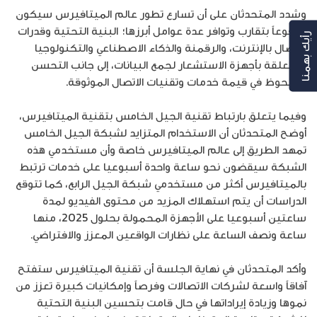
وشدد المتحدثان على أن تسارع تطور عالم الميتافيرس سيكون
مدفوعاً بتقارب وتوافر عدة عوامل أبرزها؛ البنية التحتية وقدرات
رأيك بهمنا
الاتصال بالإنترنت، والرقمنة والذكاء الاصطناعي والتكنولوجيا
المتعلقة بأجهزة الاستشعار لجمع البيانات، إلى جانب التحسن
الملحوظ في قيمة خدمات وتقنيات الاتصال الموثوقة.
وفيما يتعلق بارتباط تقنية الجيل الخامس بتقنية الميتافيرس،
أوضح المتحدثان أن الاستخدام المتزايد لشبكة الجيل الخامس
تمهد الطريق إلى عالم الميتافيرس خاصة وأن مستخدمي هذه
الشبكة سيقضون نحو ساعة واحدة أسبوعيا على خدمات ترتبط
بالميتافيرس أكثر من مستخدمي شبكة الجيل الرابع، كما تتوقع
الدراسات أن يتم استهلاك المزيد من محتوى الفيديو لمدة
ساعتين أسبوعيا على الأجهزة المحمولة بحلول 2025، منها
ساعة ونصف الساعة على نظارات الواقعين المعزز والافتراضي.
وأكد المتحدثان في نهاية الجلسة أن تقنية الميتافيرس ستفتح
آفاقاً واسعة لشركات الاتصالات وفرصاً وإمكانيات كبيرة تعزز من
نموها وزيادة إيراداتها في حال قامت بتحسين البنية التحتية