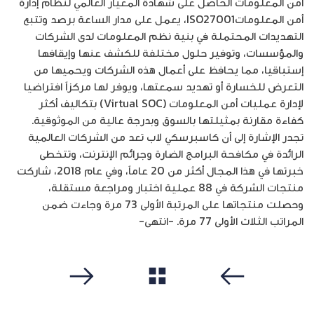
أمن المعلومات الحاصل على شهادة المعيار العالمي لنظام إدارة
أمن المعلوماتISO27001، يعمل على مدار الساعة برصد وتتبع
التهديدات المحتملة في بنية نظم المعلومات لدى الشركات
والمؤسسات، وتوفير حلول مختلفة للكشف عنها وإيقافها
إستباقيا، مما يحافظ على أعمال هذه الشركات ويحميها من
التعرض للخسارة أو تهديد سمعتها، ويوفر لها مركزاً افتراضيا
لإدارة عمليات أمن المعلومات (Virtual SOC) بتكاليف أكثر
كفاءة مقارنة بمثيلتها بالسوق وبدرجة عالية من الموثوقية.
تجدر الإشارة إلى أن كاسبرسكي لاب تعد من الشركات العالمية
الرائدة في مكافحة البرامج الضارة وجرائم الإنترنت، وتتخطى
خبرتها في هذا المجال أكثر من 20 عاماً، وفي عام 2018، شاركت
منتجات الشركة في 88 عملية اختبار ومراجعة مستقلة،
وحصلت منتجاتها على المرتبة الأولى 73 مرة وجاءت ضمن
المراتب الثلاث الأولى 77 مرة. -انتهى-
مشاهدة الكل
سابق
التالي