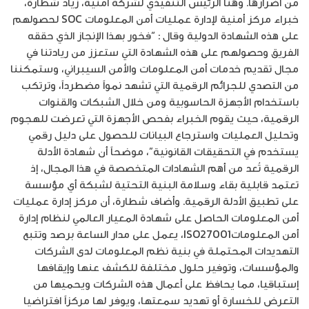
من أضرارها. وهنأ الرئيس التنفيذي لشركة أمنية، زياد شطارة،
خبراء مركز أمنية لإدارة عمليات أمن المعلومات SOC لحصولهم
على هذه الشهادة الدولية وقال : “فخور بهذا الإنجاز الذي حققه
الفريق وحصولهم على هذه الشهادة التي ستعزز من ريادتنا في
مجال تقديم خدمات أمن المعلومات والأمن السيبراني، وستمكننا
من التصدي للجرائم الرقمية التي تشهد نمواً مضطرداً، وترتكب
باستخدام الأجهزة الحاسوبية ومن خلال الشبكات والقنوات
الرقمية، حيث يقوم الخبراء بفحص الأجهزة التي تعرضت للهجوم
وتحليل العمليات واسترجاع البيانات للحصول على دليل رقمي
يستخدم في التحقيقات القانونية”، موضحاً أن شهادة الأدلة
الرقمية تُعد من أهم الشهادات المتخصصة في هذا المجال، إذ
تعتمد قابلية بقاء وسلامة البنية التحتية لشبكة أي مؤسسة
على تطبيق الأدلة الرقمية. وأضاف شطارة، أن مركز إدارة عمليات
أمن المعلومات الحاصل على شهادة المعيار العالمي لنظام إدارة
أمن المعلوماتISO27001، يعمل على مدار الساعة برصد وتتبع
التهديدات المحتملة في بنية نظم المعلومات لدى الشركات
والمؤسسات، وتوفير حلول مختلفة للكشف عنها وإيقافها
إستباقيا، مما يحافظ على أعمال هذه الشركات ويحميها من
التعرض للخسارة أو تهديد سمعتها، ويوفر لها مركزاً افتراضيا