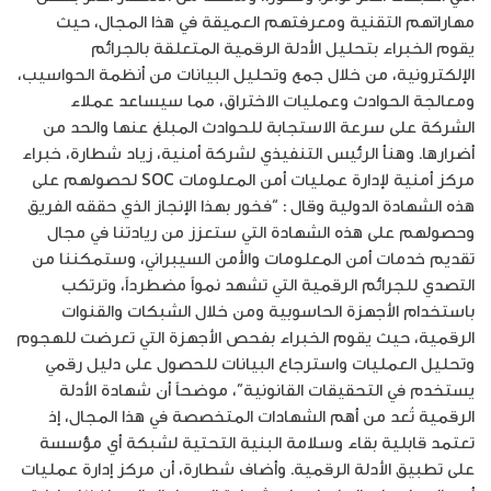
مهاراتهم التقنية ومعرفتهم العميقة في هذا المجال، حيث
يقوم الخبراء بتحليل الأدلة الرقمية المتعلقة بالجرائم
الإلكترونية، من خلال جمع وتحليل البيانات من أنظمة الحواسيب،
ومعالجة الحوادث وعمليات الاختراق، مما سيساعد عملاء
الشركة على سرعة الاستجابة للحوادث المبلغ عنها والحد من
أضرارها. وهنأ الرئيس التنفيذي لشركة أمنية، زياد شطارة، خبراء
مركز أمنية لإدارة عمليات أمن المعلومات SOC لحصولهم على
هذه الشهادة الدولية وقال : “فخور بهذا الإنجاز الذي حققه الفريق
وحصولهم على هذه الشهادة التي ستعزز من ريادتنا في مجال
تقديم خدمات أمن المعلومات والأمن السيبراني، وستمكننا من
التصدي للجرائم الرقمية التي تشهد نمواً مضطرداً، وترتكب
باستخدام الأجهزة الحاسوبية ومن خلال الشبكات والقنوات
الرقمية، حيث يقوم الخبراء بفحص الأجهزة التي تعرضت للهجوم
وتحليل العمليات واسترجاع البيانات للحصول على دليل رقمي
يستخدم في التحقيقات القانونية”، موضحاً أن شهادة الأدلة
الرقمية تُعد من أهم الشهادات المتخصصة في هذا المجال، إذ
تعتمد قابلية بقاء وسلامة البنية التحتية لشبكة أي مؤسسة
على تطبيق الأدلة الرقمية. وأضاف شطارة، أن مركز إدارة عمليات