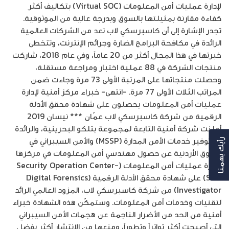
لإدارة عمليات أمن المعلومات (Virtual SOC) بتكاليف أكثر
كفاءة مقارنة بمثيلتها بالسوق وبدرجة عالية من الموثوقية.
تجدر الإشارة إلى أن كاسبرسكي لاب تعد من الشركات العالمية
الرائدة في مكافحة البرامج الضارة وجرائم الإنترنت، وتتخطى
خبرتها في هذا المجال أكثر من 20 عاماً، وفي عام 2018، شاركت
منتجات الشركة في 88 عملية اختبار ومراجعة مستقلة،
وحصلت منتجاتها على المرتبة الأولى 73 مرة وجاءت ضمن
المراتب الثلاث الأولى 77 مرة. -انتهى- خبراء مركز أمنية لإدارة
عمليات أمن المعلومات يحصلون على شهادة محقق الأدلة
الرقمية من شركة كاسبرسكي لاب عمّان *** نيسان 2019
أعلنت شركة أمنية التابعة لمجموعة بتلكو البحرينية، والرائدة
في توفير خدمات الأمن المدارة (MSSP) والأمن السيبراني في
رأيك بهمنا
السوق الأردنية عن حصول مهندسي أمن المعلومات في مركزها
لإدارة عمليات أمن المعلومات (Security Operation Center-
SOC) على شهادة محقق الأدلة الرقمية (Digital Forensics
Investigator) من شركة كاسبرسكي لاب، المزود العالمي الرائد
لتقنيات وخدمات أمن المعلومات. وستمكّن هذه الشهادة خبراء
أمنية من الحد من الأضرار الناجمة عن هجمات الأمن السيبراني
التي أصبحت أكثر تواتراً وتطوراً، ومنعها من الانتشار أكثر بفضل