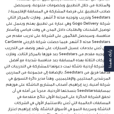
والمتاحة من خلال التطبيق وبخصومات متنوعة، وسيحصل
صاحب التطبيق على فرصة المشاركة في المسابقة الإقليمية لـ
Seedstars وتدريب وتوجيه مدته 3 أشهر . وفازت بالمركز الثاني
شركة Gogo Delivery وهي عبارة عن تطبيق يهتم ويعمل على
توصيل الشحنات والطلبات داخل المدن في وقت قياسي وبأسعار
منافسة، وسيحصل القائمون على الشركة على تدريب مقدم من
Seedstars مدته 3 أشهر. فيما حصلت شركة كارجني CarGenie
والتي تُعنى بخدمات غسيل السيارات على شهر ونصف من التدريب
رأيك بهمنا
والتوجيه مقدم من Seedstars بعد فوزها بالمركز الثالث. وفازت
الشركات الثلاثة بهذه المسابقة بعد منافسة شديدة مع أفضل
20 شركة أردنية ناشئة تمت دعوتها للمشاركة في التدريبات التي
قدمها فريق من Seedstars، بالإضافة إلى مجموعة من المدربين
المرشدين المحليين والإقليميين. وهنأ مدير دائرة التسويق في
شركة أمنية، زيد إبراهيم، أصحاب المشاريع الناشئة على فوزهم
بمسابقةSeedstars بنسختها الأردنية، معرباً عن أمله في أن
تحقق الشركة الحائزة على المرتبة الأولى نتائج متقدمة في
المسابقات العالمية التي تُعنى بالاستثمار الأولي في الشركات
الناشئة وسريعة النمو في الأسواق الناشئة. وأكد إبراهيم اعتزاز