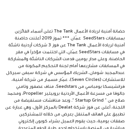
حضانة أمنية لريادة الأعمال The Tank تعلن أسماء الفائزين
بمسابقات SeedStars عمّان *** تموز 2019 أعلنت حاضنة
أمنية لريادة الأعمال The Tank عن فوز 3 شركات أردنية ناشئة
في مسابقات SeedStars عمّان، التي اختتمت مؤخراً في مقر
الحاضنة. وعلى مدار يومين قدمت الشركات الناشئة والمشاركة
في المسابقات مشاريعها أمام لجنة التحكيم المكونة من
عبدالمجيد شومان، الشريك المؤسس في شركة سيفن سيركل
للاستشارات (Seven Circles)، عمّار مسمار من شركة أمنية،
فرانشيسكا بومباسي من Seedstars، مناف عصفور وتامبي
جالوقا من مسرعة الأعمال الأردنية بروبيلير Propeller، ومحمد
صلاح من ” Startup Grind “. وبعد مناقشات مستفيضة من
اللجنة، أعلن عن فوز شركة Dealat بالمركز الأول، وهي عبارة عن
تطبيق على الهاتف المتنقل يعرض من خلاله للمشتركين
صفقات يومية، حيث يقوم العميل بشراء كوبون إلكتروني
مباشرة من المنصة باستخدام إحدى طرق الدفع المتعددة