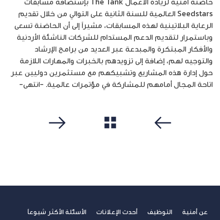
حاضنة أمنية لريادة الأعمال The Tank بإستضافة مسابقات
Seedstars العالمية للسنة الثانية على التوالي من خلال تقديم
الرعاية البلاتينية لهذه المسابقات، مشيراً إلى أن الحاضنة تسعى
وباستمرار لتقديم الدعم المستدام للشركات الناشئة الأردنية
والأفكار المبتكرة والمبدعة عبر العديد من برامج الإرشاد
والتوجيه لهم، إضافة إلى تزويدهم بالخبرات والمهارات اللازمة
حول إدارة هذه المشاريع وتشبيكهم مع مستثمرين دوليين عبر
اتاحة المجال أمامهم للمشاركة في مؤتمرات عالمية. -انتهى-
مشاهدة الكل
سابق
التالي
عن أمنية
التوظيف
أحدث الإعلانات
الأسئلة الأكثر شيوعاً