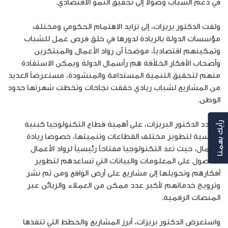
في دعم الشباب وصولاً إلى تحقيق النمو الاقتصادي.
ولفت الدكتور بريزات، إلى تزايد الاهتمام الحكومي ومختلف
مؤسسات الدولة بالريادة لدورها في خلق فرص عمل للشباب
وتمكينهم اقتصادياً، موضحاً أن رواد الأعمال والمبتكرين
وأصحاب الأفكار الخلاّقة هم رأسمال الدولة ويمكن الاستفادة
منهم لتحقيق التنمية المستدامة والمنشودة، مستعرضاً العديد
من المشاريع لشباب ريادي حققت نجاحات وتخطت شهرتها حدود
الوطن.
وشدد الدكتور البريزات، على أهمية قطاع التكنولوجيا كبنية
رأيك بهمنا
أساسية لتطوير مختلف القطاعات وتنميتها، خصوصا ريادة
الأعمال، حيث تعد التكنولوجيا مفتاحاً رئيسياً لرواد الأعمال
للحصول على المعلومات والبيانات التي تساعدهم لتطوير
أفكارهم وتحويلها إلى مشاريع على أرض الواقع ومن ثم نشر
وترويج خدماتهم لأكبر عدد ممكن من العملاء والزبائن عبر
المنصات الرقمية.
واستعرض الدكتور بريزات، أبرز المشاريع والخطط التي تنفذها