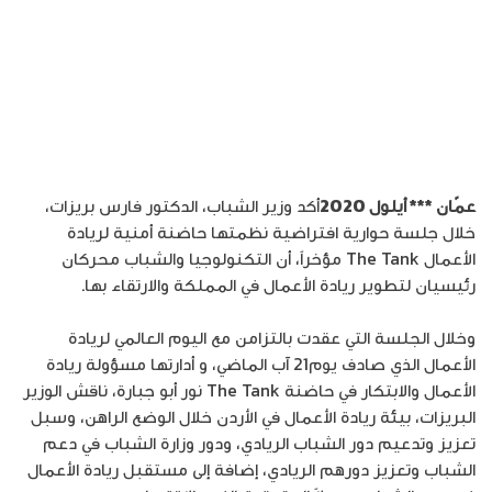
عمّان *** أيلول 2020
أكد وزير الشباب، الدكتور فارس بريزات،
خلال جلسة حوارية افتراضية نظمتها حاضنة أمنية لريادة
الأعمال The Tank مؤخراً، أن التكنولوجيا والشباب محركان
رئيسيان لتطوير ريادة الأعمال في المملكة والارتقاء بها.
وخلال الجلسة التي عقدت بالتزامن مع اليوم العالمي لريادة
الأعمال الذي صادف يوم21 آب الماضي، و أدارتها مسؤولة ريادة
الأعمال والابتكار في حاضنة The Tank نور أبو جبارة، ناقش الوزير
البريزات، بيئة ريادة الأعمال في الأردن خلال الوضع الراهن، وسبل
تعزيز وتدعيم دور الشباب الريادي، ودور وزارة الشباب في دعم
الشباب وتعزيز دورهم الريادي، إضافة إلى مستقبل ريادة الأعمال