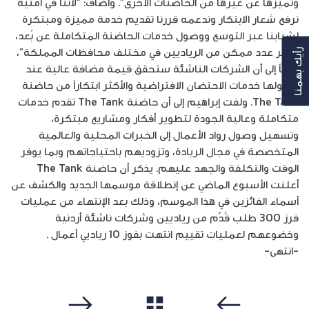
وتميزها عن غيرها من الحاضنات الاخرى”. وأضاف: “لأننا في أمنية
نرفع شعار الابتكار وندعمه قررنا تقديم خدمة مميزة ومبتكرة
لشبابنا عبر التوسع ووصول خدمات الحاضنة المتكاملة عن بُعد،
لأكبر عدد ممكن من الرياديين في مختلف محافظات المملكة”،
رأيك بهمنا
لافتاً إلى أن الشركات الناشئة ستحقق قيمة مضافة عالية عند
حصولها خدمات الاحتضان الافتراضية والأكثر ابتكاراً من حاضنة
The Tank. ولفت إبراهيم إلى أن حاضنة The Tank تقدم خدمات
متكاملة وعالية الجودة لتطوير أفكار ومشاريع مبتكرة،
وتسهيل وصول رواد الأعمال إلى الخبرات المحلية والعالمية
المتخصصة في مجال الريادة، وتزوديهم باحتياجاتهم وبما يوفر
الوقت والتكلفة والجهد عليهم. يذكر أن حاضنة The Tank
أعلنت الأسبوع الماضي عن إنطلاقة موسمها الجديد والكشف عن
أسماء الفائزين في هذا الموسم، وذلك بعد الإنتهاء من عمليات
فرز 300 طلب قُدّم من رياديين وشركات ناشئة أردنية
وخضوعهم لعمليات تقييم انتهت بفوز 10 رياديي أعمال .
-انتهى-