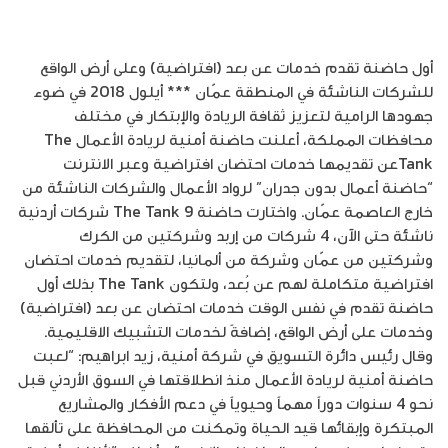
أول حاضنة تقدم خدمات عن بعد (افتراضية) وعلى أرض الواقع
للشركات الناشئة في المنطقة عمّان *** أيلول 2018 في ضوء
جهودها الرامية لتعزيز ثقافة الريادة والإبتكار في مختلف
محافظات المملكة، أعلنت حاضنة أمنية لريادة الأعمال The
Tankعن تقديمها خدمات احتضان افتراضية وعبر الانترنت
“حاضنة أعمال بدون جدران” لرواد الأعمال والشركات الناشئة من
خارج العاصمة عمّان. واختارت حاضنة The Tank 9 شركات أردنية
ناشئة حتى الآن، 4 شركات من إربد وشركتين من الكرك
وشركتين من عمّان وشركة من ألمانيا، لتقديم خدمات احتضان
افتراضية متكاملة لهم عن بُعد، ولتكون The Tank بذلك أول
حاضنة تقدم في نفس الوقت خدمات احتضان عن بعد (افتراضية)
وخدمات على أرض الواقع، إضافةً لخدمات التشبيك الاقليمية.
وقال رئيس دائرة التسويق في شركة أمنية، زيد ابراهيم: “لعبت
حاضنة أمنية لريادة الأعمال منذ انطلاقتها في السوق الأردني قبل
نحو 4 سنوات دوراً مهماً وحيوياً في دعم الأفكار والمشاريع
المبتكرة وإبقائها قيد الحياة وتمكنت من المحافظة على تألقها