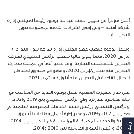
أُعلن مؤخراً عن تعيين السيد عبدالله بوخوة رئيساً لمجلس إدارة
شركة أمنية – وهي إحدى الشركات التابعة لمجموعة بيون
البحرينية.
وشغل بوخوة منصب عضو مجلس إدارة شركة بيون منذ أذار/
مارس 2020، فيما يتولى حالياً منصب الرئيس التنفيذي لشركة
البحرين للتسهيلات التجارية، وهو عضو أيضاً في جمعية مصارف
البحرين منذ نيسان/إبريل 2020، وعضو في صندوق احتياطي
الأجيال القادمة في البحرين منذ أيلول/سبتمبر 2021.
على مدار مسيرته المهنية شغل بوخوة العديد من المناصب في
بنك ستاندرد تشارترد وهي الرئيس التنفيذي بين 2019 و2021،
والرئيس التنفيذي ورئيس قسم الخدمات المصرفية العالمية في
قطر بين 2017 و2019، ومدير إدارة أعمال قطاعات الأسواق
المالية والخدمات المصرفية المؤسسية في البحرين بين 2014
رأيك بهمنا
و2017، ورئيس الأسواق العالمية بين 2010 و2014.