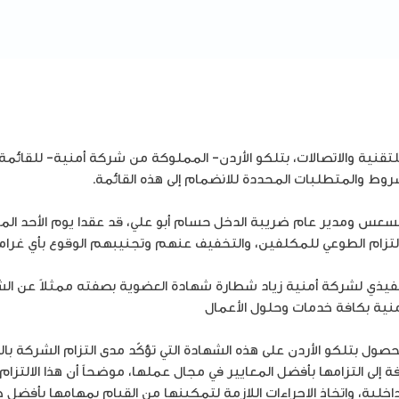
لتقنية والاتصالات، بتلكو الأردن- المملوكة من شركة أمنية- للقائمة 
روط والمتطلبات المحددة للانضمام إلى هذه القائمة.
لعسعس ومدير عام ضريبة الدخل حسام أبو علي، قد عقدا يوم الأحد الم
الالتزام الطوعي للمكلفين، والتخفيف عنهم وتجنيبهم الوقوع بأي غرام
يذي لشركة أمنية زياد شطارة شهادة العضوية بصفته ممثلاً عن الشرك
 أمنية بكافة خدمات وحلول الأعمال
صول بتلكو الأردن على هذه الشهادة التي تؤكّد مدى التزام الشركة ب
افة إلى التزامها بأفضل المعايير في مجال عملها، موضحاً أن هذا الالتزا
لداخلية، واتخاذ الاجراءات اللازمة لتمكينها من القيام بمهامها بأفض