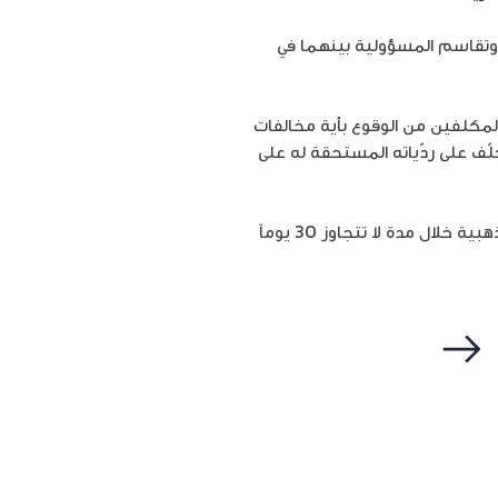
 وتقاسم المسؤولية بينهما في
المكلفين من الوقوع بأية مخالفات
 على ردّياته المستحقة له على
ويساعد البرنامج على ردّ الضريبة لكل مكلّف تنطبق عليه شروط القائمة الذهبية وانضمامه إلى القائمة الذهبية خلال مدة لا تتجاوز 30 يوماً
التالي