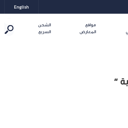
English
مواقع
الشحن
ي
المعارض
السريع
ة “