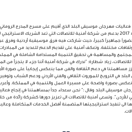
اختتمت الأربعاء فعاليات مهرجان موسيقى البلد الذي أقيم على مسرح المدرج ال
البلد، خلال الفترة من 26/7 – 2/ 8/ 2017 بدعم من شركة أمنية للاتصالات التي تعد الشري
 وحضوراً جماهيراً كبيراً، حيث شاركت فيه فرق موسيقية أردنية وفرق 
ثقافات مختلفة. وتعكف أمنية على تقديم الدعم للعديد من المبادرات 
 المجتمع والمساهمة في تحقيق التنمية المستدامة الشاملة في المملك
اتصالات، زياد شطارة: “ندرك في شركة أمنية أننا جزء لا يتجزأ من المجت
عزز مساهمتنا في دعم الثقافة والفن مما ينعكس إيجابياً على صورة ا
لد في الترويج للموروث الثقافي والفني الأردني ودعم الشباب وتوفير 
ينعكس بصورة واضحة على مسيرة العمل والتنمية في المملكة. وأعرب
جان موسيقى البلد وقال :” نحن سعداء جداً بمساهمتنا في إنجاح فعال
ي للأردن”. وتسعى أمنية للاتصالات الى تعزيز دورها كشركة رائدة من خلا
ها الى تنفيذ استراتيجيتها المتضمنة أفضل الخدمات المتكاملة وعال
ات.