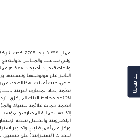
عمان *** شباط
والتي تتناسب والمعايير الدولية ف
والخاصة، حيث أصبحت معظم عملياتها
رأيك بهمنا
التأثير على موثوقيتها وسمعتها و
نظّمه إتحاد المصارف العربية بالتعا
افتتحه محافظ البنك المركزي الأردن
أنظمة حماية ملائمة للبنوك والمؤس
إتخاذها لحماية المصارف والمؤسسات 
الإلكترونية والإحتيال نتيجة الإنتش
وركز على أهمية تبني وتطوير استرا
للأحداث (السيبرانية) على مستوى ال