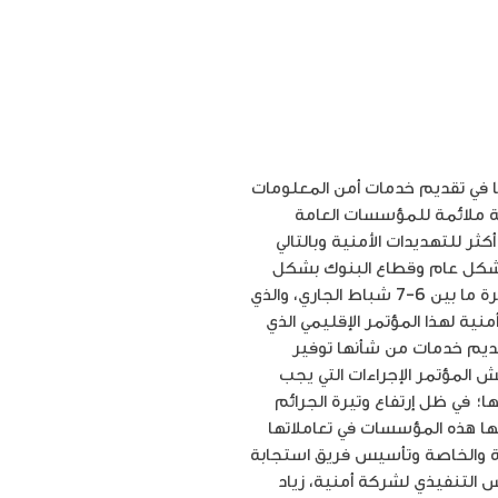
وخططها في تقديم خدمات أمن المعلومات
ية ملائمة للمؤسسات العامة
 للتهديدات الأمنية وبالتالي
 بشكل عام وقطاع البنوك بشكل
خاص، حيث أعلنت بهذا الصدد، عن رعايتها لفعاليات مؤتمر “الأمن السيبراني” الذي عُقد في عمّان خلال الفترة ما بين 6-7 شباط الجاري، والذي
منية لهذا المؤتمر الإقليمي الذي
تقديم خدمات من شأنها توفير
 المؤتمر الإجراءات التي يجب
؛ في ظل إرتفاع وتيرة الجرائم
دتها هذه المؤسسات في تعاملاتها
امة والخاصة وتأسيس فريق استجابة
س التنفيذي لشركة أمنية، زياد