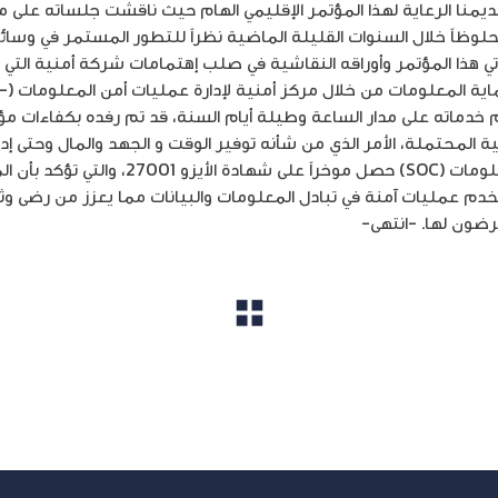
منا الرعاية لهذا المؤتمر الإقليمي الهام حيث ناقشت جلساته على مد
 محلوظاً خلال السنوات القليلة الماضية نظراً للتطور المستمر في وسا
ي هذا المؤتمر وأوراقه النقاشية في صلب إهتمامات شركة أمنية التي تع
الإتص
ذي يقدم خدماته على مدار الساعة وطيلة أيام السنة، قد تم رفده بكفاءات
المحتملة، الأمر الذي من شأنه توفير الوقت و الجهد والمال وحتى إدارة
مركز أمنية لإدارة عمليات أمن المعلومات (SOC)
 عمليات آمنة في تبادل المعلومات والبيانات مما يعزز من رضى وثقة ا
ضون لها. -انتهى-
مشاهدة الكل