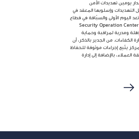
ار يومين تهديدات الأمن
ئل التهديدات وإسلوبها المعقد في
د اليوم الأولى والسبّاقة في قطاع
الات التي تقدم خدمات أمن وحماية المعلومات من خلال مركز أمنية لإدارة عمليات أمن المعلومات (Security Operation Center-
 مؤهلة ومدربة لمراقبة وحماية
 الكفاءات. من الجدير بالذكر، أن
 حصل موخراً على شهادة الأيزو 27001، والتي تؤكد بأن المركز يتّبِع إجراءات موثوقة للحفاظ
لعملاء، بالإضافة إلى إدارة
التالي