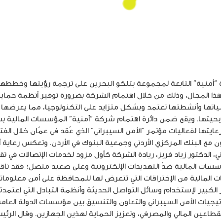
 2018 أكدت شركة “أمنية” التابعة لمجموعة بتلكو البحرين على ترجمة رؤيتها 
ي هذا المجال، وذلك من خلال اهتمام الشركة بضرورة توفير أنظمة حما
 وأنشطتها تعتمد وبشكل متزايد على التكنولوجيا، مما يعرضها أكثر
ربحيتها. ويقع ضمن دائرة اهتمام شركة “أمنية” المؤسسات المالية
ون مع البنك المركزي الأردني وجمعية البنوك في الأردن. وتعكس رعاية أ
ي، الدكتور زياد فريز، ريادة الشركة كأول مزود لخدمات الإتصالات في 
سات المالية ضدّ التهديدات الإلكترونية وعلى صعيد متصل؛ فقد ناقش
المالية من الإختراقات التي تتعرض لها للمحافظة على أمن معلوماتها
ار الكبير لإستخدام وسائل التواصل الحديثة وأنظمة التبادل التي اعتم
تيجيات الأمن السيبراني والتعاون والتنسيق بين مؤسسات الدولة الع
قطاعين المالي والمصرفي، وتعزيز الحماية لهذين الجهازين. وقال الرئي