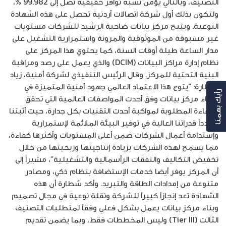
التصنيف، وبالتالي يؤمن نسبة توافر حقيقية تصل إلى 99.982 %،
ولتكون بذلك أول شركة اتصالات أردنية تحصل على هذه الشهادة
النوعية. ويتيح مركز بيانات ضاحية الرشيد للشركات مستويات
غير مسبوقة من الموثوقية والمرونة واستمرارية التشغيل على
مدار الساعة طيلة أوقات السنة، كما يحتوي هذا المركز على
نظام إدارة مراكز البيانات (DCIM) والذي يعمل على رصد ومراقبة
البنية التحتية للمركز. وقال الرئيس التنفيذي لشركة أمنية، زياد
شطارة: “يتوج هذا الاعتماد العالمي جهود أمنية المتميزة في
رأيك بهمنا
إنشاء مركز بيانات وفق أحدث المواصفات العالمية التي تحقق
الكفاءة المطلوبة لمواكبة أحدث التقنيات بكل جدارة، حيث أثبتنا
مجدداً قدراتنا العالية في توفير البيئة الملائمة لإستمرارية
وإستدامة أعمال الشركات ضمن أعلى المستويات وأكثرها كفاءة،
مما يسمح لهذه الشركات بزيادة إنتاجيتها وربحيتها من خلال
تخفيض التكاليف والنفقات الرأسمالية والتشغيلية”، مشيراً إلى
أن المركز يوفر أيضا خدمات الإستضافة بنظام ذكي، ومصادر
متنوعة من إمدادات الطاقة والتبريد. وأكد شطارة أن هذه
الشهادة تعد إنجازاً كبيراً للشركة ونقلة نوعية في مجال تصميم
وبناء مركز بيانات يعمل بشكل فعلي وفقاً لمتطلبات التصنيف
الثالث (Tier III) وليس المخططات فقط، وبما يضمن تقديم