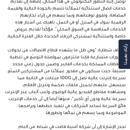
توصل إليه التطور التكنولوجي في هذا المجال، إضافة إلى تقديم
خدمات اتصال استثنائية لعملائنا تتسم بالجودة العالية والقيمة
المضافة، وتفوق توقعاتهم وبما يسهم في إثراء تجاربهم
الرقمية سواء في المنزل أو في العمل، ناهيك عن أسعار هذه
الخدمات المنافسة في السوق المحلي”. مؤكّداً تقديم عروض
خاصة واستثنائية لمشتركي الزرقاء الجديدة خلال الفترة الحالية.
رأيك بهمنا
وأضاف شطارة: “وفي ظل ما يشهده قطاع الاتصالات من تحولات
وتطورات متسارعة فإننا ملتزمون بمواصلة التوسّع في تغطية
محافظات المملكة بخدمات الفايبر وضمن جدول زمني محدد
مسبقاً، حيث سيكون في مقدور عملائنا من المشتركين التمتّع
بسرعة إنترنت عالية تصل إلى 1000 ميغابت في الثانية مما
سيسهل عليهم تحميل ملفات ضخمة وتنزيل الأفلام،
ومشاهدة مقاطع الفيديو عالية الوضوح، ولعب ألعاب عبر الإنترنت
بسرعة عالية ودون أي تأخير”، منوّهاً أيضاً إلى أن خدمات الإنترنت
فائق السرعة تساعد الشركات في تنفيذ خططها وبرامجها
الموضوعة وبما يسهم في نمائها وتطورها.
تجدر الإشارة إلى أن شركة أمنية قامت في شباط من العام