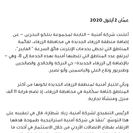
عمّان 2 أيلول 2020
أعلنت شركة أمنية – التابعة لمجموعة بتلكو البحرين – عن
إضافة منطقة الزرقاء الجديدة في محافظة الزرقاء، لقائمة
المناطق التي تحظى بخدمات الإنترنت فائق السرعة ” الفايبر”،
ليرتفع عدد المناطق التي تغطيها أمنية بهذه الخدمة إلى 8، وهي –
بالإضافة إلى الزرقاء الجديدة- حي البركة والخالدي والصالحين
وطبربور وتلاع العلي والياسمين وأبو نصير.
ويأتي اختيار أمنية لمنطقة الزرقاء الجديدة لكونها من أكثر
المناطق كثافة سكّانية في محافظة الزرقاء، إذ تضم قرابة 11 ألف
منزل ومنشأة تجارية.
الرئيس التنفيذي لشركة أمنية، زياد شطارة، قال في تعقيبه على
هذا التوسّع: “ننفّذ في شركة أمنية استراتيجية طموحة هدفها
الارتقاء بقطاع الاتصالات الأردني من خلال الاستثمار في أحدث ما