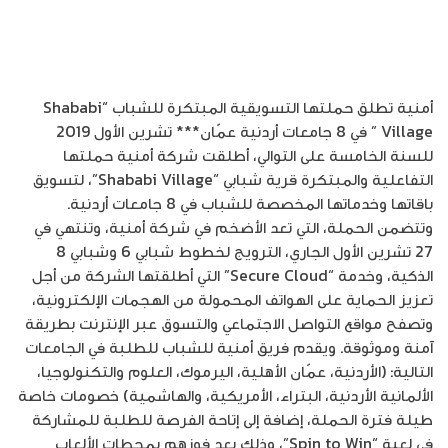
أمنية تطلق حملتها التسويقية المبتكرة للشباب “Shababi
Village ” في 8 جامعات أردنية عمّان*** تشرين الأول 2019
للسنة الخامسة على التوالي، أطلقت شركة أمنية حملتها
التفاعلية والمبتكرة قرية شبابي “Shababi Village”، لتسويق
باقاتها وخدماتها المخصصة للشباب في 8 جامعات أردنية.
وتتضمن الحملة، التي تعد الأضخم في شركة أمنية، وتنتهي في
27 تشرين الأول الجاري، الترويج لخطوط شبابي 6 وشبابي 8
الذكية، وخدمة “Secure Cloud” التي أطلقتها الشركة من أجل
تعزيز الحماية على الهواتف المحمولة من الهجمات الإلكترونية،
وتصفح مواقع التواصل الاجتماعي والتسوق عبر الإنترنت بطريقة
آمنة وموثوقة. ويقدم فريق أمنية للشباب للطلبة في الجامعات
التالية: (الأردنية، عمّان الأهلية، اليرموك، العلوم والتكنولوجيا،
الألمانية الأردنية، البتراء، الأمريكية، والهاشمية) خصومات خاصة
طيلة فترة الحملة، إضافة إلى إتاحة الفرصة للطلبة للمشاركة
في لعبة “Spin to Win”، وذلك بعد فوزهم بمحطات الألعاب