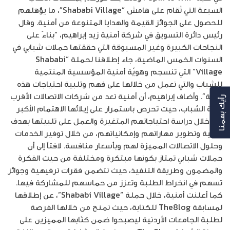
السبعة التي تُقام على هامش “Shababi Village”، ما يؤهلهم
للحصول على الجوائز القيمة والهدايا المتنوعة من أمنية. وقال
رئيس دائرة التسويق في شركة أمنية زيد إبراهيم، “بناءً على
النجاحات الكبيرة وغير المسبوقة التي حققتها حملات شبابي في
السنوات الخمس الماضية، جاء إطلاقنا لحملة “Shababi
Village” التي تنسجم وهويّة أمنية المؤسسية المنتمية
للشباب والتي نعمل من خلالها على فهم وتلبية احتياجات هذه
الفئة”. وأضاف إبراهيم، أن أمنية تعد من شركات الاتصالات الأقرب
رأيك بهمنا
لفئة الشباب، حيث تحرص باستمرار على إيلائها الاهتمام الأكبر
من خلال دراسة احتياجاتهم المتغيرة والعمل على تلبيتها بهدف
تنمية وتطوير مهاراتهم وإمكانياتهم، من خلال توفير الخدمات
وحلول الاتصالات المميزة لهم وبأسعار منافسة. لافتاً إلى أن
حملات شبابي تمتاز بكونها مبتكرة ومختلفة من حيث الفكرة
والمضمون وطريقة التنفيذ، حيث تتضمن فقرات ترفيهية وجوائز
تسهم في انخراط الطلبة وتعزز من حماسهم للمشاركة فيها.
كما أعلنت أمنية، خلال حملة “Shababi Village”، عن إطلاقها
لمسابقة The8log للكتابة، حيث تمنح من خلالها الفرصة
لطلبة الجامعات الأردنية ليصبحوا ضمن كتَابها المميزين على