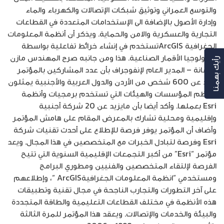
والتوسع العمراني وتوثيق شبكات الإتصالات والكهرباء والماء
وإدارة الأصول بالإضافة الى الإستخدامات المتعددة في القطاعات
التجارية والعسكرية والامن والحماية. ويذكر أن أنظمة المعلومات
الجغرافية ArcGISتستخدم في إنشاء خرائط تفاعلية بواسطة
تكنولوجيا الأقمار الصناعية. هذا ومن جانبه صرح المهندس مازن
رأيك بهمنا
جوعانة – المدير العام لإنفوجراف بأن عدد المشاركين بالمؤتمر
يزيد عن 600 شخص من الأردن والدول العربية والأجنبية يمثلون
معظم المؤسسات والهيئات التي تستخدم برمجيات وأنظمة
Esri بعملها. وأكد أيضا بأن مايزيد عن 20 شركة أجنبية
وإقليمية ومحلية تشارك بالمعرض المقام على هامش المؤتمر
وأضاف أن المؤتمر يوفر فرصة للإطلاع على أحدث تقنيات شركة
Esri وفرصة لتبادل الخبرات مع المتخصصين في هذا المجال. ويعد
مؤتمر “Esri” من أكبر التجمعات الإقليمية السنوية التي تتيح
الفرصة لإلتقاء المتخصصين والفنيين ومطوري البرامج
ومستخدمي “انظمة المعلومات الجغرافيةArcGIS “، وإطلاعهم
على آخر التطورات والتجارب الناجحة في مجال تقنية وتطبيقات
هذه الأنظمة في مختلف القطاعات التعليمية والطاقة المتجددة
والبيئة والخدمات والإتصالات. ويعقد هذا المؤتمر للمرة الثالثة