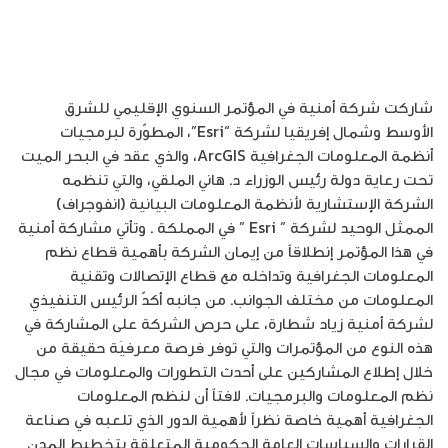
شاركت شركة أمنية في المؤتمر السنوي الإقليمي للشرق
الأوسط وشمال إفريقيا لشركة “Esri”، المطوّرة لبرمجيات
أنظمة المعلومات الجغرافية ArcGIS، والذي عقد في البحر الميت
تحت رعاية دولة رئيس الوزراء د. هاني الملقي، والتي تنظمه
الشركة الإستشارية لأنظمة المعلومات البيانية (انفوجراف)
الممثل الوحيد لشركة ” Esri ” في المملكة . وتأتي مشاركة أمنية
في هذا المؤتمر إنطلاقاً من إيمان الشركة بأهمية قطاع نظم
المعلومات الجغرافية وتداخله مع قطاع الإتصالات وتقنية
المعلومات من مختلف الجوانب. من جانبه أكدّ الرئيس التنفيذي
لشركة أمنية زياد شطارة، على حرص الشركة على المشاركة في
هذه النوع من المؤتمرات والتي توفر فرصة معرفيَة حقيقة من
خلال إطلاع المشاركين على أحدث التطورات والمعلومات في مجال
نظم المعلومات والبرمجيات. لافتاً أن لنظم المعلومات
الجغرافية أهمية خاصة نظراً لأهمية الدور الذي تلعبه في صناعة
القرارات والسياسات العامة الحكومية المتعلقة بتخطيط المدن