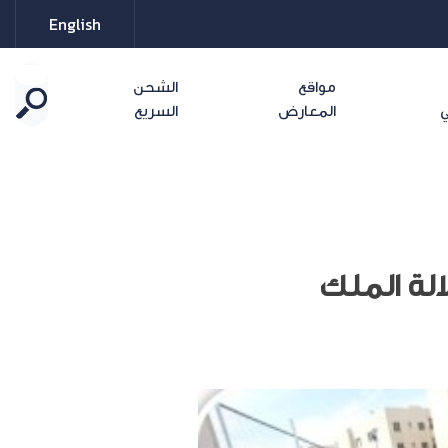
English
مواقع
الشحن
ي
المعارض
السريع