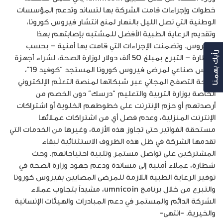
خطوات وإجراءات قامت الشركة بها لتساند وتدعم المؤسسات
الوطنية التي تصل الليل بالنهار لمنع انتشار فيروس كورونا،
وتقديم الرعاية الطبية الأفضل للمشتبه بإصابتهم بهذا
الفيروس. وتضمنت الإجراءات التي قامت بها أمنية – بحسب
رأيك بهمنا
شطارة – التبرع بمبلغ 50 ألف دولار لوزارة الصحة، لشراء أجهزة
تنفس صناعي لمرضى فيروس كورونا المستجد “كوفيد 19″،
وإتاحة التصفح المجاني عبر شبكاتها لمنصة التعلّم الإلكتروني
الخاصة بوزارة التربية والتعليم “درسك” دون الخصم من
أرصدتهم أو حزم الإنترنت على خطوطهم الخلوية أو اشتراكات
الإنترنت المنزلية، وعدم فصل أي من اشتراكات عملائها
مستحقة الفواتير حتى تجاوز هذه الأزمة، وغيرها من الخدمات التي
تقدمها الشركة في ظل هذه الظروف الاستثنائية لبقاء
المشتركين على تواصل مستمر وتلبية احتياجاتهم. وحث
شطارة، عملاء أمنية إلى مساندة ودعم جهود وزارة الصحة في
توفير الرعاية الطبية اللازمة للمرضى المصابين بفيروس كورونا
والتبرع من خلال برنامج umnicoin، مشيداً بتجاوب عملاء
الشركة الدائم والمستمر في دعم المبادرات والهيئات الإنسانية
والخيرية. -انتهى-