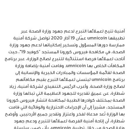
أمنية تتيح لعملائها التبرع لدعم جهود وزارة الصحة عبر
تطبيقها umnicoin عمّان 19 آذار 2020 تواصل شركة أمنية
ممارسة دورها المسؤول وتسخير إمكانياتها لدعم جهود وزارة
الصحة، في مكافحة فيروس كورونا المستجد “كوفيد 19″، حيث
أتاحت لعملائها فرصة استثنائية للتبرع لصالح الوزارة، عبر برنامج
المكافآت الخاص بها umnicoin. وقامت أمنية بإضافة وزارة
الصحة لقائمة المؤسسات والمبادرات الخيرية والإنسانية إلى
برنامج umnicoin ليتسنى لعملائها التبرع بقيم مكافآتهم
لصالح وزارة الصحة. وأعرب الرئيس التنفيذي لشركة أمنية، زياد
شطارة، عن عميق تقديره للجهود العظيمة التي تبذلها وزارة
الصحة بمختلف كوادرها الطبية لمكافحة انتشار فيروس كورونا
المستجد، مشيراً إلى أن الإجراءات الاحترازية والوقائية التي قامت
بها الوزارة تُعد مدعاة لفخر واعتزاز وتقدير جميع الأردنيين. وأوضح
شطارة، أن إتاحة أمنية الفرصة لعملائها للتبرع ودعم جهود
وزارة الصحة من خلال تطبيق umnicoin، يأتي ضمن سلسلة