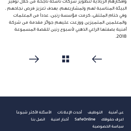
وأفكارهم الريادية لتطوير شركات ناشئة ناجحة من خلال توفير
البيئة المناسبة لهم ولمشاريعهم، بهدف تعزيز فرص نجاحهم .
وفي ختام الملتقى، كرمت مؤسسة رنين، عدداً من المعلمات
والمعلمين المتميزين ووزعت عليهم جوائز مقدمة من شركة
أمنية بصفتها الراعي الذهبي لأسبوع رنين للقصة المسموعة
2018.
مشاهدة الكل
سابق
التالي
عن أمنية
التوظيف
أحدث الإعلانات
الأسئلة الأكثر شيوعاً
اعرف حقوقك
SafeOnline
أخبار امنية
اتصل بنا
سياسة الخصوصية