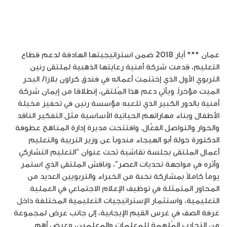
عمان *** أيار 2018 ضمن استراتيجيتها الهادفة لدعم قطاع
التعليم، قدمت شركة أمنية رعايتها الذهبية لملتقى رنين
التربوي الأول الذي إختتمت أعماله في فندق كراون بلازا/ البحر
الميت مؤخراً. ويأتي دعم هذا المُلتقى، إنطلاقا من إيمان شركة
أمنية بالدور الكبير الذي تلعبه مؤسسة رنين في تحفيز مخيلة
الأطفال وبناء مهاراتهم الحياتية الأساسية مثل التفكير الناقد
والحوار والتواصل الفعّال. وافتتحت مديرة إدارة المنـاهج عطوفة
الدكتورة خولة أبو الهيجاء مندوباً عن وزير التربية والتعليم
أعمال الملتقى بجلسة نقاشية تحت عنوان “التعليم التشاركي
وأثره في مواجهة تحديات العصر”، وناقش الملتقى الذي استمر
يوماً كاملاً بمشاركة نخبة من الخبراء والتربويين العديد من
المحاور المتمثلة في توظيف الإعلام الاجتماعي في العملية
التعليمية، واستثمار الإستراتيجيات التعليمية المختلفة داخل
غرفة الصف في غرس القيم الإيجابية، إلى جانب عرض لمجموعة
من التجارب المُلهمة للمعلمات والمعلمين، وعرض أهم