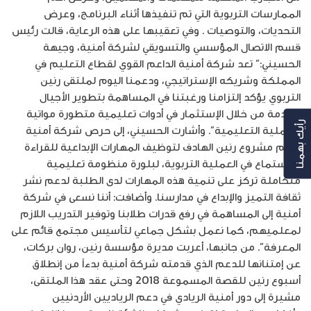
الممارسات التربوية التي تم تنفيذها أثناء البرنامج، وعرض
التحديات، والتوصيات . وفي تعقيبها على هذه الرعاية، قالت رئيس
قسم الاتصال المؤسسي والتسويقي لشركة أمنية، وجيهة
الحسيني:” تعد شركة أمنية الداعم القوي لقطاع التعليم في
المملكة وشريكه الإستراتيجي، ودعمنا اليوم لملتقى رنين
التربوي يؤكد إلتزامنا ورغبتنا في المساهمة بتطوير الأجيال
القادمة من خلال الإستثمار في أدوات تعليمية متطورة مواتية
رأيك بهمنا
للعملية التعليمية”. وأشارت الحسيني، إلى حرص شركة أمنية
لدعم مشروع رنين الهادف لتوظيف المهارات الإبداعية للقراءة
والإستماع في العملية التربوية، لبلورة منظومة تعليمية
متكاملة تركز على تنمية هذه المهارات لدى الطلبة لدعم نشر
ثقافة التميز والإبداع في مدارسنا. وأضافت: أننا نسعى في شركة
أمنية إلى المساهمة في رفع قدرات طلابنا وتوفير التدريب اللازم
لمعلميهم، كما نعمل بشكل جماعي لتأسيس مجتمع قائم على
المعرفة”. من جانبها، أعربت مديرة مؤسسة رنين، روان بركات،
عن إمتنانها للدعم الذي قدمته شركة أمنية بدءاً من إنطلاق
أسبوع رنين للقصة المسموعة 2018 وحتى عقد هذا الملتقى،
مشيرة إلى دور أمنية الريادي في دعم الرياديين الأردنيين