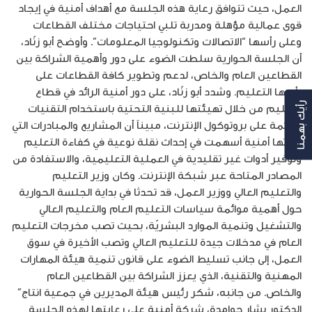
العمل، حيث تتوافق رعاية هذه الجلسة مع أهداف أمنية في إيجاد
قوى عمالية مؤهلة ومدربة تلبي احتياجات مختلف القطاعات
وعلى رأسها “الاتصالات وتكنولوجيا المعلومات”. وأوضح أبو زنّاد،
أن الجلسة الحوارية سلطت الضوء على دور وأهمية الشراكة بين
القطاعين العام والخاص، لدعم وتطوير كافة القطاعات على
رأسها التعليم. وشدد أبو زنّاد، على دور أمنية الرائد في قطاع
التعليم من خلال تهيئتها للبنية التحتية باستخدام التقنيات
رأيك بهمنا
القائمة على بروتوكول الإنترنت، مبيناً أن المشاريع والمبادرات التي
نفذتها أمنية أسهمت في إحداث نقلة نوعية في كفاءة التعليم
وتوفير أدوات غير تقليدية في العملية التعليمية، والاستفادة من
المصادر المتاحة عبر شبكة الإنترنت. وكان وزير التعليم
والتعليم العالي ووزير العمل، قد تحدثا في بداية الجلسة الحوارية
حول أهمية موائمة سياسات التعليم العام والتعليم العالي
والتشغيل وتنمية الموارد البشريّة، بحيث تصب مخرجات التعليم
العام في مدخلات جيدة للتعليم العالي وتصب الأخيرة في سوق
العمل، إلى جانب تسليط الضوء على قانون تنمية هيئة المهارات
المهنية والتقنية، الذي يعزز الشراكة بين القطاعين العام
والخاص. من جانبه، شكر رئيس هيئة المديرين في جمعية انتاج”
الدكتور بشار حوامدة، شركة أمنية على رعايتها لهذه الجلسة