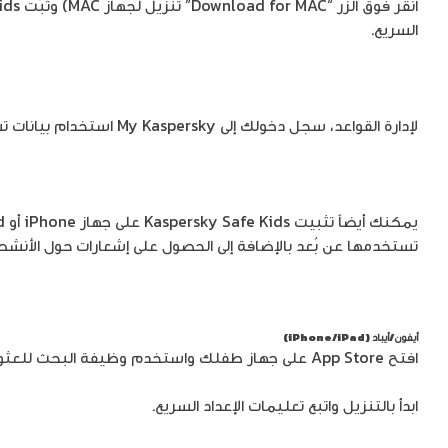
السريع.
لإدارة القواعد، سجل دخولك إلى My Kaspersky استخدام بيانات تسجيل الدخول وكلمة المرور التي استخدمتها أثناء عملية التثبيت.
تستخدمها عن بُعد بالإضافة إلى الحصول على إشعارات حول الأنش
أيفون/أيباد (iPhone/iPad)
افتح App Store على جهاز طفلك واستخدم وظيفة البحث للعثور على Kaspersky Safe Kids.
ابدأ بالتنزيل واتبع تعليمات الإعداد السريع.