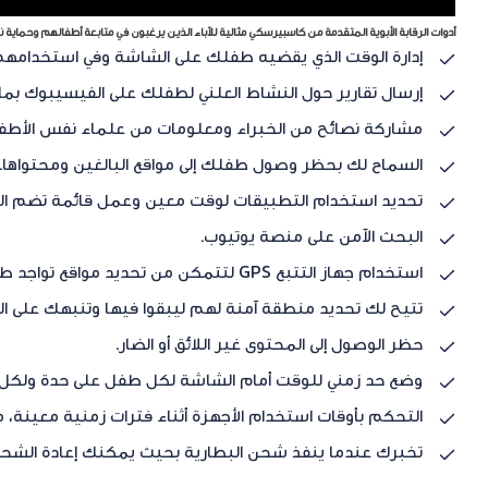
أدوات الرقابة الأبوية المتقدمة من كاسبيرسكي مثالية للآباء الذين يرغبون في متابعة أطفالهم وحماية
إدارة الوقت الذي يقضيه طفلك على الشاشة وفي استخدامه
إرسال تقارير حول النشاط العلني لطفلك على الفيسيبوك بما
مشاركة نصائح من الخبراء ومعلومات من علماء نفس الأطفا
السماح لك بحظر وصول طفلك إلى مواقع البالغين ومحتواها.
تحديد استخدام التطبيقات لوقت معين وعمل قائمة تضم التط
البحث الآمن على منصة يوتيوب.
استخدام جهاز التتبع GPS لتتمكن من تحديد مواقع تواجد طفلك في الوقت الفعلي على الخارطة عبر الإنترنت.
تتيح لك تحديد منطقة آمنة لهم ليبقوا فيها وتنبهك على الف
حظر الوصول إلى المحتوى غير اللائق أو الضار.
وضع حد زمني للوقت أمام الشاشة لكل طفل على حدة ولكل 
التحكم بأوقات استخدام الأجهزة أثناء فترات زمنية معينة، 
تخبرك عندما ينفذ شحن البطارية بحيث يمكنك إعادة الشحن