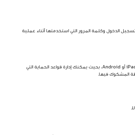
لى My Kaspersky باستخدام بيانات تسجيل الدخول وكلمة المرور التي استخدمتها أثناء عملية
يمكنك أيضًا تثبيت Kaspersky Safe Kids على جهاز iPhone أو iPad أو Android، بحيث يمكنك إدارة قواعد الحماية التي
طة المشكوك فيها.
رابط التالي