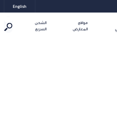
English
مواقع
الشحن
ي
المعارض
السريع