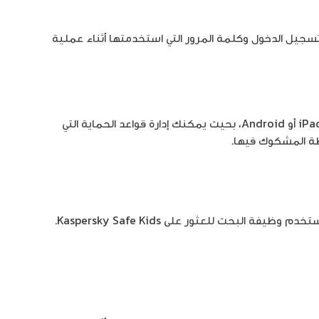
لى My Kaspersky باستخدام بيانات تسجيل الدخول وكلمة المرور التي استخدمتها أثناء عملية
يمكنك أيضاً تثبيت Kaspersky Safe Kids على جهاز iPhone أو iPad أو Android، بحيث يمكنك إدارة قواعد الحماية التي
طة المشكوك فيها.