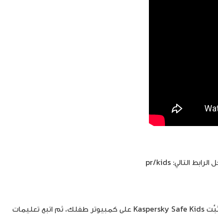
التالي: pr/kids
أنقر فوق الزر “Download for PC” (تنزيل للكمبيوتر الشخصي) وثبِّت Kaspersky Safe Kids على كمبيوتر طفلك، ثم اتبع تعليمات