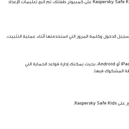
انقر فوق الزر “Download for MAC” تنزيل لجهاز MAC) وثبِّت Kaspersky Safe Kids على كمبيوتر طفلك، ثم اتبع تعليمات الإعداد
يمكنك أيضاً تثبيت Kaspersky Safe Kids على جهاز iPhone أو iPad أو Android، بحيث يمكنك إدارة قواعد الحماية التي
طة المشكوك فيها.