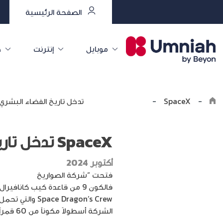
الصفحة الرئيسية
موبايل
إنترنت
خ
-
SpaceX تدخل تاريخ الفضاء البشري… فهل تعود سالمة إلى الأرض؟
-
Explore the8log
SpaceX تدخل تاريخ الفضاء البشري… فهل تعود سالمة إلى الأرض؟
أكتوبر 2024
فتحت “شركة الصواريخ
سبيس إكس (ceX
فالكون 9 من قاعدة كيب كانافيرال في فلوريدا، حاملاً معه سفينة الفضاء
Space Dragon’s Crew والتي تحمل اثنين من رواد فضاء
الشركة أسطولاً مكوناً من 60 قمراً اصطناعياً.