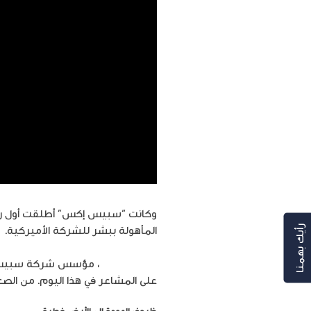
وكانت “سبيس إكس” أطلقت أول رحلة 
المأهولة ببشر للشركة الأميركية.
رأيك بهمنا
إيلون ماسك
، مؤسس شركة سبيس إكس
على المشاعر في هذا اليوم. من الصعب التحدث بصراحة. لقد أمضيت 18 عا