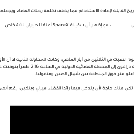
صواريخ القابلة لإعادة الاستخدام مما يخفف تكلفة رحلات الفضاء ويجعلها أ
ى
Demo-2
، هو إظهار أن سفينة SpaceX آمنة للطيران للأشخاص.
……
لة أطلقت يوم السبت في الثلاثين من أيار الماضي، وكانت المحاولة الثانية اذ أ
وجاء التأكيد بوصول البعثة الفضائية دراغون
 تكن هناك حاجة لأن يتدخل فيها رائدا الفضاء هيرلي وبنكين، رغم أنه