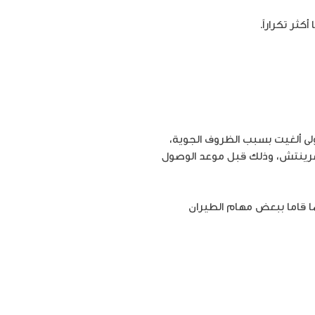
كثر تكراراً.
ن الأولى ألغيت بسبب الظروف الجوية،
 إلى المحطة الفضائية الدولية في الساعة 2:16 ظهراً بتوقيت غرينتش، وذلك قبل موعد الوصول
ما قاما ببعض مهام الطيران