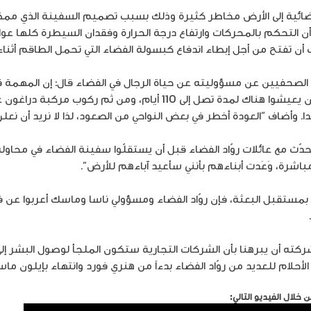
ية إلى الأرض مخاطر كثيرة وذلك بسبب تصميم السفينة الذي ممكن أن 
أن التحكم بالمحركات وارتفاع درجة الحرارة وفقدان السيطرة كلها عوام
أن تفتح من أجل إبطاء اندفاع كبسولة الفضاء التي تحمل الطاقم أثنا
صحفيين عن مسؤوليته عن حياة الرجال في الفضاء قال: إن المهمة قد ب
الفضاء بسلام إلى محطة الفضاء، وأن يعيشوا هناك لمدة تصل إلى 110 أيا
 وأضاف “العودة أخطر في بعض النواحي من الصعود، لذا لا نريد أن نعلن
ّث مع عائلات روّاد الفضاء قبل أن يستقلّوا سفينة الفضاء في محاولة 
باشرة، وَعَدت أبناءهم بأنني سأعيد آباءهم للأرض”.
مستقبل البعثة، فإن روّاد الفضاء ومسؤولي ناسا وماسك أعربوا عن 
ته أن يبرهنا بأن الشركات التجارية ستكون الملجأ لوصول البشر إلى
لأحلام للعديد من روّاد الفضاء بدءاً من هنري فورد وانتهاء بإيلون ما
لال الفيديو التالي: