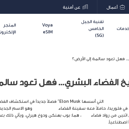
أعمال
عن أمنية
تقنية الجيل
Voya
المتجر
دمات
الخامس
eSIM
الإلكترون
(5G)
Spa)
التي أسسها Elon Musk” فصلاً جديداً في اس
Endeavour
وهو الاسم الجديد 
ناسا
، هما: بوب بهنكن ودوغ هيرلي، ويأتي ذلك بع