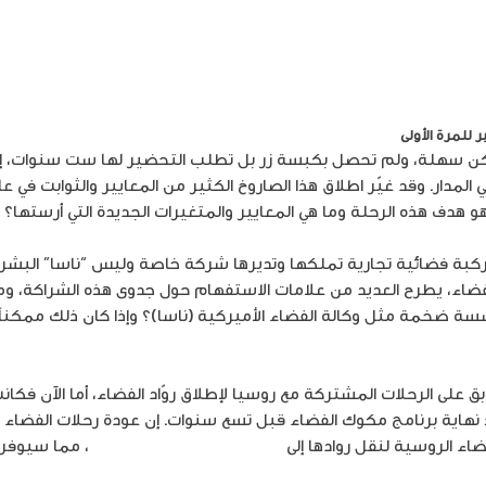
دوغ هيرلي
بوب بهنكن
للمرة الأولى
ن سهلة، ولم تحصل بكبسة زر بل تطلب التحضير لها ست سنوات، إذ
لمدار. وقد غيّر اطلاق هذا الصاروخ الكثير من المعايير والثوابت في 
 هو هدف هذه الرحلة وما هي المعايير والمتغيرات الجديدة التي أرستها؟
ا مركبة فضائية تجارية تملكها وتديرها شركة خاصة وليس “ناسا” البشر
لفضاء، يطرح العديد من علامات الاستفهام حول جدوى هذه الشراكة، وما
ضخمة مثل وكالة الفضاء الأميركية (ناسا)؟ وإذا كان ذلك ممكناً 
ق على الرحلات المشتركة مع روسيا لإطلاق روّاد الفضاء، أما الآن فكانت 
 نهاية برنامج مكوك الفضاء قبل تسع سنوات. إن عودة رحلات الفضاء الأ
ضاء الروسية لنقل روادها إلى
محطة الفضاء الدولية (ISS)