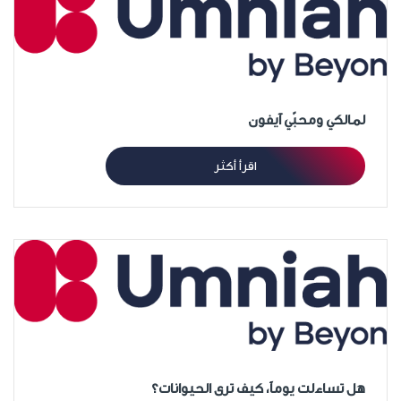
لمالكي ومحبّي آيفون
اقرأ أكثر
هل تساءلت يوماً، كيف ترى الحيوانات؟