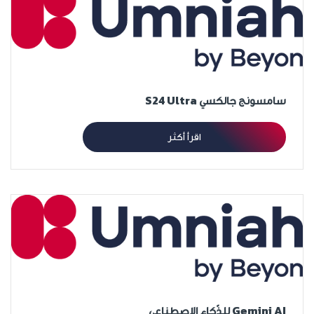
سامسونج جالكسي S24 Ultra
اقرأ أكثر
Gemini AI للذّكاء الاصطناعي