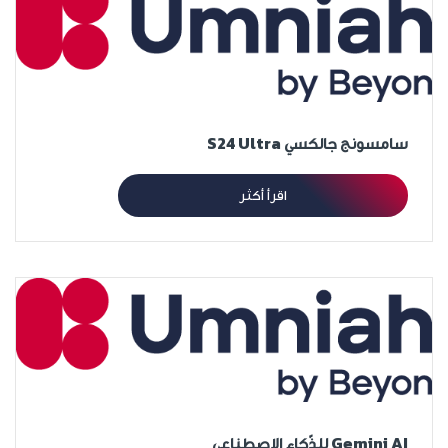
سامسونج جالكسي S24 Ultra
اقرأ أكثر
Gemini AI للذّكاء الاصطناعي