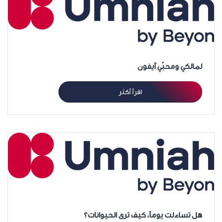
لمالكي ومحبّي آيفون
اقرأ أكثر
هل تساءلت يوماً، كيف ترى الحيوانات؟