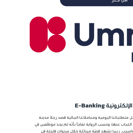
ونية E-Banking
متطلباتنا اليومية ومعاملاتنا المالية قصد رجلاً مدينة
ياب عنها، وحسب الرواية تفاجأ بأنّه لم يجد موظّفين في
واسيب. ربما نشهد قصّة مماثلة خلال سنوات قليلة في