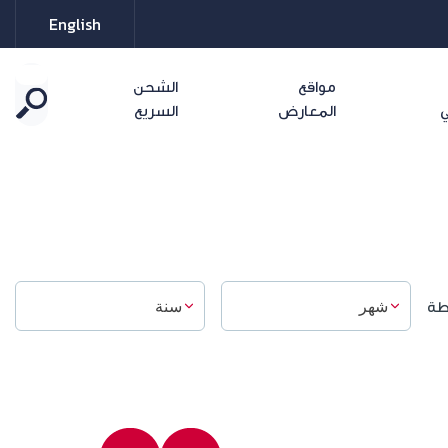
English
مواقع
الشحن
ي
المعارض
السريع
طة