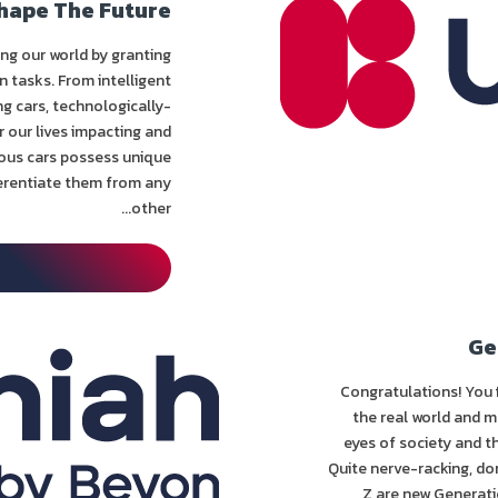
hape The Future
zing our world by granting
 tasks. From intelligent
ing cars, technologically-
 our lives impacting and
ous cars possess unique
fferentiate them from any
other...
Ge
Congratulations! You f
the real world and m
eyes of society and 
Quite nerve-racking, do
Z are new Generati