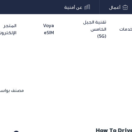
أعمال
عن أمنية
تقنية الجيل
Voya
المتجر
دمات
الخامس
eSIM
الإلكترون
(5G)
مصنف بواس
How To Driv